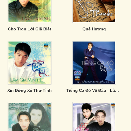
Cho Trọn Lời Giã Biệt
Quê Hương
Xin Đừng Xé Thư Tình
Tiếng Ca Đó Về Đâu - Lâm Gia Minh