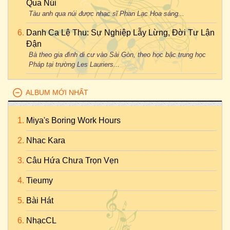
Qua Núi
Tàu anh qua núi được nhạc sĩ Phan Lạc Hoa sáng...
Danh Ca Lệ Thu: Sự Nghiệp Lẫy Lừng, Đời Tư Lận
Đận
Bà theo gia đình di cư vào Sài Gòn, theo học bậc trung học
Pháp tại trường Les Lauriers...
ALBUM MỚI NHẤT
Miya's Boring Work Hours
Nhac Kara
Câu Hứa Chưa Trọn Vẹn
Tieumy
Bài Hát
NhạcCL