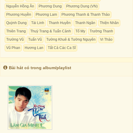
Nguyễn Hồng Ân
Phương Dung
Phương Dung (VN)
Phương Huyền
Phương Lam
Phương Thanh & Thanh Thảo
Quỳnh Dung
Tài Linh
Thanh Huyền
Thanh Ngân
Thiện Nhân
Thiên Trang
Thuỳ Trang & Tuấn Cảnh
Tố My
Trường Thanh
Trường Vũ
Tuấn Vũ
Tường Khuê & Tường Nguyên
Vi Thảo
Vũ Phan
Hương Lan
Tất Cả Các Ca Sĩ
Bài hát có trong album/playlist