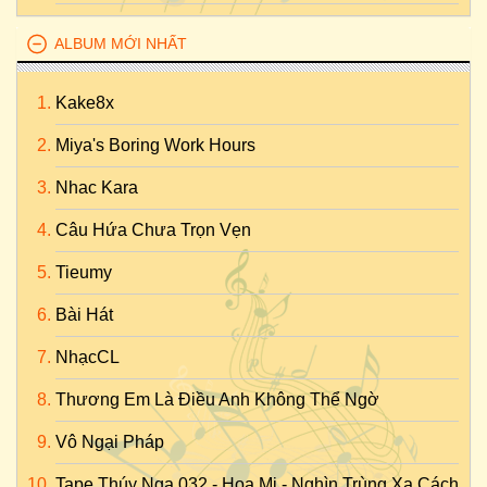
ALBUM MỚI NHẤT
Kake8x
Miya's Boring Work Hours
Nhac Kara
Câu Hứa Chưa Trọn Vẹn
Tieumy
Bài Hát
NhạcCL
Thương Em Là Điều Anh Không Thể Ngờ
Vô Ngại Pháp
Tape Thúy Nga 032 - Họa Mi - Nghìn Trùng Xa Cách