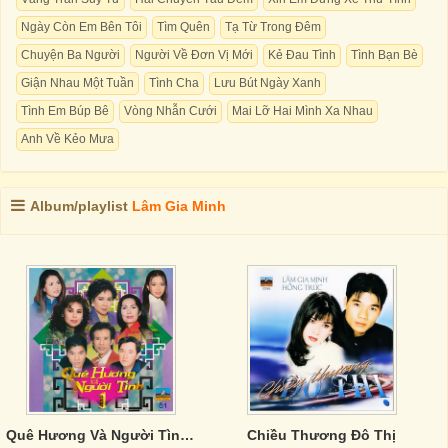
Ngày Còn Em Bên Tôi
Tìm Quên
Tạ Từ Trong Đêm
Chuyện Ba Người
Người Về Đơn Vị Mới
Kẻ Đau Tình
Tình Bạn Bè
Giận Nhau Một Tuần
Tình Cha
Lưu Bút Ngày Xanh
Tình Em Búp Bê
Vòng Nhẫn Cưới
Mai Lỡ Hai Mình Xa Nhau
Anh Về Kẻo Mưa
Album/playlist
Lâm Gia Minh
Quê Hương Và Người Tình 1
Chiều Thương Đô Thị