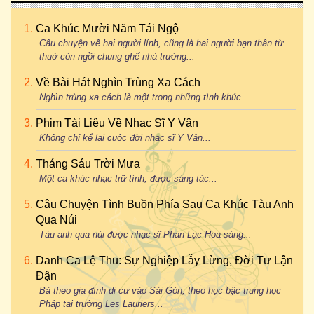
Ca Khúc Mười Năm Tái Ngộ
Câu chuyện về hai người lính, cũng là hai người bạn thân từ
thuở còn ngồi chung ghế nhà trường...
Về Bài Hát Nghìn Trùng Xa Cách
Nghìn trùng xa cách là một trong những tình khúc...
Phim Tài Liệu Về Nhạc Sĩ Y Vân
Không chỉ kể lại cuộc đời nhạc sĩ Y Vân...
Tháng Sáu Trời Mưa
Một ca khúc nhạc trữ tình, được sáng tác...
Câu Chuyện Tình Buồn Phía Sau Ca Khúc Tàu Anh
Qua Núi
Tàu anh qua núi được nhạc sĩ Phan Lạc Hoa sáng...
Danh Ca Lệ Thu: Sự Nghiệp Lẫy Lừng, Đời Tư Lận
Đận
Bà theo gia đình di cư vào Sài Gòn, theo học bậc trung học
Pháp tại trường Les Lauriers...