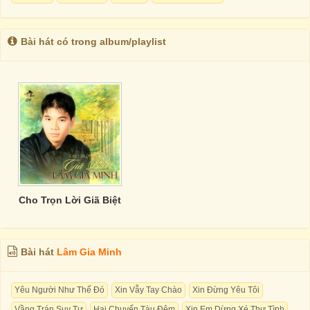
Bài hát có trong album/playlist
Cho Trọn Lời Giã Biệt
Bài hát
Lâm Gia Minh
Yêu Người Như Thế Đó
Xin Vẫy Tay Chào
Xin Đừng Yêu Tôi
Vầng Trán Suy Tư
Hai Chuyến Tàu Đêm
Xin Em Dừng Xé Thư Tình