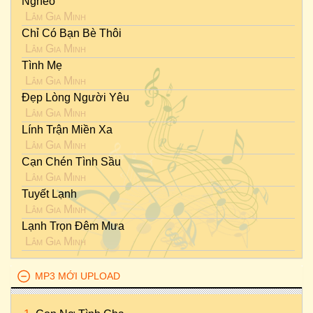
Nghèo
Lâm Gia Minh
Chỉ Có Bạn Bè Thôi
Lâm Gia Minh
Tình Mẹ
Lâm Gia Minh
Đẹp Lòng Người Yêu
Lâm Gia Minh
Lính Trận Miền Xa
Lâm Gia Minh
Cạn Chén Tình Sầu
Lâm Gia Minh
Tuyết Lạnh
Lâm Gia Minh
Lạnh Trọn Đêm Mưa
Lâm Gia Minh
MP3 MỚI UPLOAD