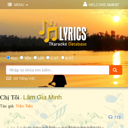
MENU
WELCOME
GUEST
ALL
TÊN
LỜI
C.SỸ
N.SỸ
Gõ Tiếng Việt
Chị Tôi
Lâm Gia Minh
-
Tác giả:
Trần Tiến
772