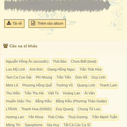
Tải về
Thêm vào album
Các ca sĩ khác
Nguyễn Hồng Ân (acoustic)
Thái Bảo
Chưa Biết (beat)
Lưu Mỹ Linh
Anh Đức
Giang Hồng Ngọc
Trần Thái Hòa
Tam Ca Con Gái
Phi Nhung
Trần Tiến
Don Hồ
Duy Linh
Mimi Lê
Phương Hồng Quế
Trường Vũ
Quang Linh
Thanh Lam
Thu Hiền
Trần Thu Hà
Việt Tú
Hoàng Lan
Ái Vân
Huyền Diệu Thu
Bằng Kiều
Bằng Kiều (Phương Thảo Guitar)
LTRAN
Thanh Hoa (NSND)
Duy Quang
Chung Tử Lưu
Hương Lan
Yến Khoa
Thái Châu
Thuỳ Dương
Trần Mạnh Tuấn
Mộng Thi
Saxophone
Gia Huy
Tất Cả Các Ca Sĩ