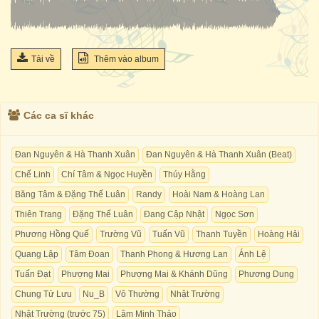
Tải về
Thêm vào album
Các ca sĩ khác
Đan Nguyên & Hà Thanh Xuân
Đan Nguyên & Hà Thanh Xuân (Beat)
Chế Linh
Chí Tâm & Ngọc Huyền
Thúy Hằng
Băng Tâm & Đặng Thế Luân
Randy
Hoài Nam & Hoàng Lan
Thiên Trang
Đặng Thế Luân
Đang Cập Nhật
Ngọc Sơn
Phương Hồng Quế
Trường Vũ
Tuấn Vũ
Thanh Tuyền
Hoàng Hải
Quang Lập
Tâm Đoan
Thanh Phong & Hương Lan
Ánh Lệ
Tuấn Đạt
Phượng Mai
Phượng Mai & Khánh Dũng
Phương Dung
Chung Tử Lưu
Nu_B
Vô Thường
Nhật Trường
Nhật Trường (trước 75)
Lâm Minh Thảo