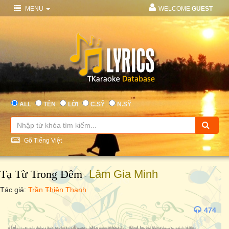
MENU
WELCOME
GUEST
ALL
TÊN
LỜI
C.SỸ
N.SỸ
Gõ Tiếng Việt
Tạ Từ Trong Đêm
Lâm Gia Minh
-
Tác giả:
Trần Thiện Thanh
474