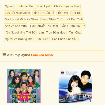
Nghèo
Tình Bạn Bè
Tuyết Lạnh
Chỉ Có Bạn Bè Thôi
Lưu Bút Ngày Xanh
Tình Em Búp Bê
Tình Mẹ
Chị Tôi
Mai Lỡ Hai Mình Xa Nhau
Vòng Nhẫn Cưới
Kẻ Đau Tình
Anh Về Kẻo Mưa
Hai Chuyến Tàu Đêm
Vầng Trán Suy Tư
Yêu Người Như Thế Đó
Lạnh Trọn Đêm Mưa
Tình Cha
Người Về Đơn Vị Mới
Tìm Quên
Cạn Chén Tình Sầu
Album/playlist
Lâm Gia Minh