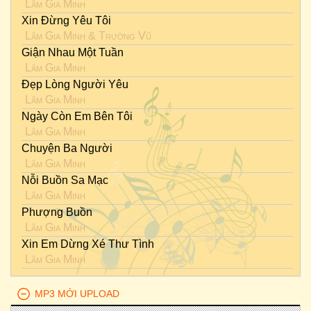
Lâm Gia Minh
Xin Đừng Yêu Tôi
Lâm Gia Minh
&
Trường Vũ
Giận Nhau Một Tuần
Lâm Gia Minh
Đẹp Lòng Người Yêu
Lâm Gia Minh
Ngày Còn Em Bên Tôi
Lâm Gia Minh
Chuyện Ba Người
Lâm Gia Minh
Nỗi Buồn Sa Mạc
Lâm Gia Minh
Phượng Buồn
Lâm Gia Minh
Xin Em Dừng Xé Thư Tình
Lâm Gia Minh
MP3 MỚI UPLOAD