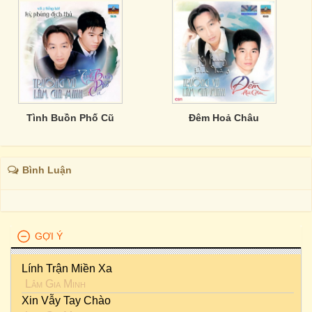
Tình Buồn Phố Cũ
Đêm Hoả Châu
Bình Luận
GỢI Ý
Lính Trận Miền Xa
Lâm Gia Minh
Xin Vẫy Tay Chào