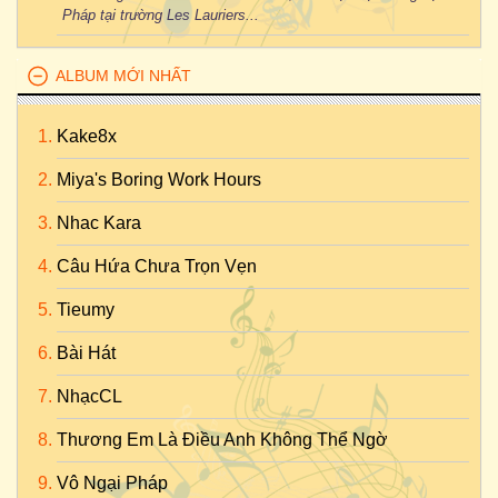
Pháp tại trường Les Lauriers...
ALBUM MỚI NHẤT
Kake8x
Miya's Boring Work Hours
Nhac Kara
Câu Hứa Chưa Trọn Vẹn
Tieumy
Bài Hát
NhạcCL
Thương Em Là Điều Anh Không Thể Ngờ
Vô Ngại Pháp