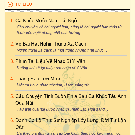
TƯ LIỆU
Ca Khúc Mười Năm Tái Ngộ
Câu chuyện về hai người lính, cũng là hai người bạn thân từ
thuở còn ngồi chung ghế nhà trường...
Về Bài Hát Nghìn Trùng Xa Cách
Nghìn trùng xa cách là một trong những tình khúc...
Phim Tài Liệu Về Nhạc Sĩ Y Vân
Không chỉ kể lại cuộc đời nhạc sĩ Y Vân...
Tháng Sáu Trời Mưa
Một ca khúc nhạc trữ tình, được sáng tác...
Câu Chuyện Tình Buồn Phía Sau Ca Khúc Tàu Anh
Qua Núi
Tàu anh qua núi được nhạc sĩ Phan Lạc Hoa sáng...
Danh Ca Lệ Thu: Sự Nghiệp Lẫy Lừng, Đời Tư Lận
Đận
Bà theo gia đình di cư vào Sài Gòn, theo học bậc trung học