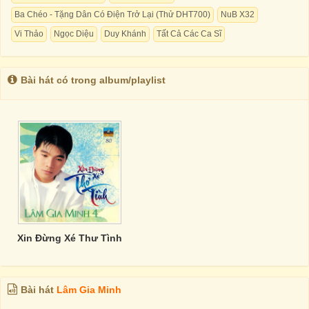
Ba Chéo - Tặng Dân Có Điện Trở Lại (Thử DHT700)
NuB X32
Vi Thảo
Ngọc Diệu
Duy Khánh
Tất Cả Các Ca Sĩ
Bài hát có trong album/playlist
Xin Đừng Xé Thư Tình
Bài hát
Lâm Gia Minh