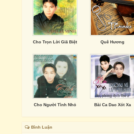
Cho Trọn Lời Giã Biệt
Quê Hương
Cho Người Tình Nhỏ
Bài Ca Dao Xót Xa
Bình Luận