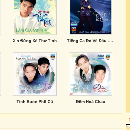
Xin Đừng Xé Thư Tình
Tiếng Ca Đó Về Đâu - Lâm Gia Minh
Tình Buồn Phố Cũ
Đêm Hoả Châu