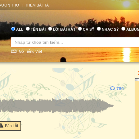
VƯỜN THƠ
|
THÊM BÀI HÁT
ALL
TÊN BÀI
LỜI BÀI HÁT
CA SỸ
NHẠC SỸ
ALBU
Gõ Tiếng Việt
780
Báo Lỗi