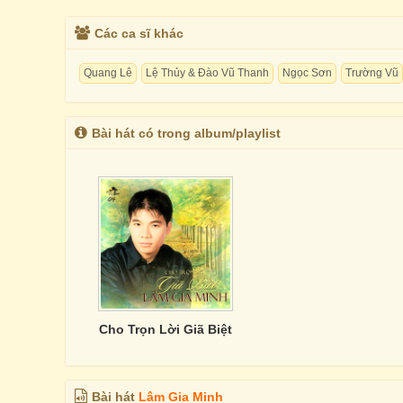
Các ca sĩ khác
Quang Lê
Lệ Thủy & Đào Vũ Thanh
Ngọc Sơn
Trường Vũ
Bài hát có trong album/playlist
Cho Trọn Lời Giã Biệt
Bài hát
Lâm Gia Minh