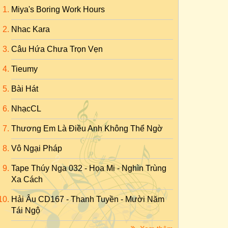
Miya's Boring Work Hours
Nhac Kara
Câu Hứa Chưa Trọn Vẹn
Tieumy
Bài Hát
NhạcCL
Thương Em Là Điều Anh Không Thể Ngờ
Vô Ngại Pháp
Tape Thúy Nga 032 - Họa Mi - Nghìn Trùng
Xa Cách
Hải Âu CD167 - Thanh Tuyền - Mười Năm
Tái Ngộ