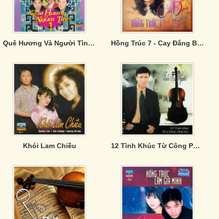
Quê Hương Và Người Tình 1
Hồng Trúc 7 - Cay Đắng Bờ Môi
Khói Lam Chiều
12 Tình Khúc Từ Công Phụng - Tuổi Xa Người