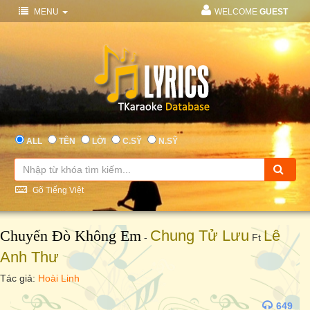
MENU
WELCOME
GUEST
ALL
TÊN
LỜI
C.SỸ
N.SỸ
Gõ Tiếng Việt
Chuyến Đò Không Em
Chung Tử Lưu
Lê
-
Ft
Anh Thư
Tác giả:
Hoài Linh
649