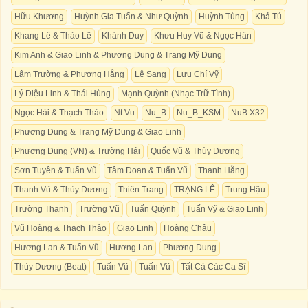
Hữu Khương
Huỳnh Gia Tuấn & Như Quỳnh
Huỳnh Tùng
Khả Tú
Khang Lê & Thảo Lê
Khánh Duy
Khưu Huy Vũ & Ngọc Hân
Kim Anh & Giao Linh & Phương Dung & Trang Mỹ Dung
Lâm Trường & Phượng Hằng
Lê Sang
Lưu Chí Vỹ
Lý Diệu Linh & Thái Hùng
Mạnh Quỳnh (Nhạc Trữ Tình)
Ngọc Hải & Thạch Thảo
Nt Vu
Nu_B
Nu_B_KSM
NuB X32
Phương Dung & Trang Mỹ Dung & Giao Linh
Phương Dung (VN) & Trường Hải
Quốc Vũ & Thùy Dương
Sơn Tuyền & Tuấn Vũ
Tâm Đoan & Tuấn Vũ
Thanh Hằng
Thanh Vũ & Thùy Dương
Thiên Trang
TRẠNG LÊ
Trung Hậu
Trường Thanh
Trường Vũ
Tuấn Quỳnh
Tuấn Vỹ & Giao Linh
Vũ Hoàng & Thạch Thảo
Giao Linh
Hoàng Châu
Hương Lan & Tuấn Vũ
Hương Lan
Phương Dung
Thùy Dương (Beat)
Tuấn Vũ
Tuấn Vũ
Tất Cả Các Ca Sĩ