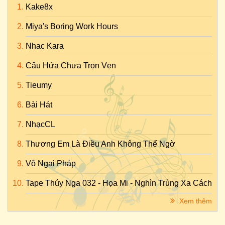
Kake8x
Miya's Boring Work Hours
Nhac Kara
Câu Hứa Chưa Trọn Vẹn
Tieumy
Bài Hát
NhạcCL
Thương Em Là Điều Anh Không Thể Ngờ
Vô Ngại Pháp
Tape Thúy Nga 032 - Họa Mi - Nghìn Trùng Xa Cách
Xem thêm