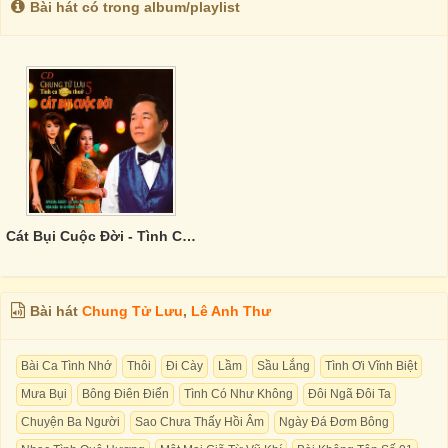
Bài hát có trong album/playlist
Cát Bụi Cuộc Đời - Tình Ca Muôn Thuở 5
Bài hát
Chung Tử Lưu
,
Lê Anh Thư
Bài Ca Tình Nhớ
Thôi
Đi Cày
Lầm
Sầu Lắng
Tình Ơi Vĩnh Biệt
Mưa Bụi
Bông Điên Điển
Tình Có Như Không
Đôi Ngã Đôi Ta
Chuyện Ba Người
Sao Chưa Thấy Hồi Âm
Ngày Đá Đơm Bông