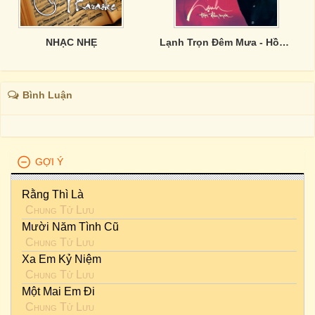
NHẠC NHẸ
Lạnh Trọn Đêm Mưa - Hồng Trúc, Lâm Gia Minh
Bình Luận
GỢI Ý
Rằng Thì Là
Chung Tử Lưu
Mười Năm Tình Cũ
Chung Tử Lưu
Xa Em Kỷ Niệm
Chung Tử Lưu
Một Mai Em Đi
Chung Tử Lưu