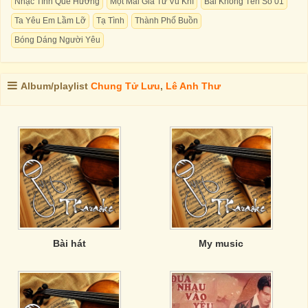
Nhạc Tình Quê Hương
Một Mai Giã Từ Vũ Khí
Bài Không Tên Số 01
Ta Yêu Em Lầm Lỡ
Tạ Tình
Thành Phố Buồn
Bóng Dáng Người Yêu
Album/playlist
Chung Tử Lưu
,
Lê Anh Thư
Bài hát
My music