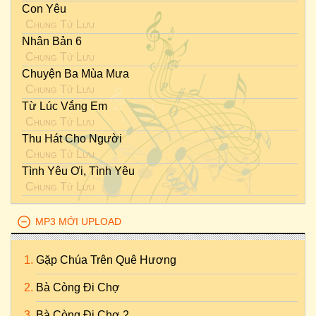
Con Yêu
Chung Tử Lưu
Nhân Bản 6
Chung Tử Lưu
Chuyện Ba Mùa Mưa
Chung Tử Lưu
Từ Lúc Vắng Em
Chung Tử Lưu
Thu Hát Cho Người
Chung Tử Lưu
Tình Yêu Ơi, Tình Yêu
Chung Tử Lưu
MP3 MỚI UPLOAD
Gặp Chúa Trên Quê Hương
Bà Còng Đi Chợ
Bà Còng Đi Chợ 2