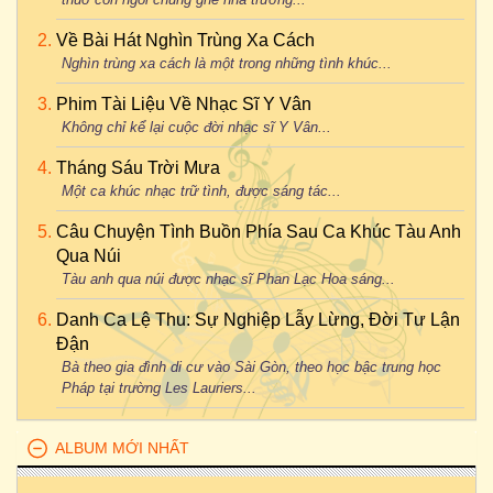
Về Bài Hát Nghìn Trùng Xa Cách
Nghìn trùng xa cách là một trong những tình khúc...
Phim Tài Liệu Về Nhạc Sĩ Y Vân
Không chỉ kể lại cuộc đời nhạc sĩ Y Vân...
Tháng Sáu Trời Mưa
Một ca khúc nhạc trữ tình, được sáng tác...
Câu Chuyện Tình Buồn Phía Sau Ca Khúc Tàu Anh
Qua Núi
Tàu anh qua núi được nhạc sĩ Phan Lạc Hoa sáng...
Danh Ca Lệ Thu: Sự Nghiệp Lẫy Lừng, Đời Tư Lận
Đận
Bà theo gia đình di cư vào Sài Gòn, theo học bậc trung học
Pháp tại trường Les Lauriers...
ALBUM MỚI NHẤT