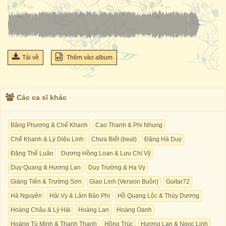
Tải về
Thêm vào album
Các ca sĩ khác
Băng Phương & Chế Khanh
Cao Thanh & Phi Nhung
Chế Khanh & Lý Diệu Linh
Chưa Biết (beat)
Đặng Hà Duy
Đặng Thế Luân
Dương Hồng Loan & Lưu Chí Vỹ
Duy Quang & Hương Lan
Duy Trường & Hạ Vy
Giáng Tiên & Trường Sơn
Giao Linh (Version Buồn)
Guitar72
Hà Nguyên
Hải Vy & Lâm Bảo Phi
Hồ Quang Lộc & Thùy Dương
Hoàng Châu & Lý Hải
Hoàng Lan
Hoàng Oanh
Hoàng Tú Minh & Thanh Thanh
Hồng Trúc
Hương Lan & Ngọc Linh