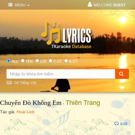
MENU
WELCOME
GUEST
ALL
TÊN
LỜI
C.SỸ
N.SỸ
Gõ Tiếng Việt
Chuyến Đò Không Em
Thiên Trang
-
Tác giả:
Hoài Linh
648