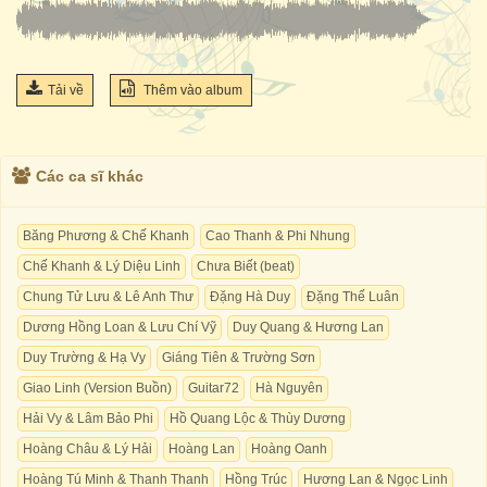
Tải về
Thêm vào album
Các ca sĩ khác
Băng Phương & Chế Khanh
Cao Thanh & Phi Nhung
Chế Khanh & Lý Diệu Linh
Chưa Biết (beat)
Chung Tử Lưu & Lê Anh Thư
Đặng Hà Duy
Đặng Thế Luân
Dương Hồng Loan & Lưu Chí Vỹ
Duy Quang & Hương Lan
Duy Trường & Hạ Vy
Giáng Tiên & Trường Sơn
Giao Linh (Version Buồn)
Guitar72
Hà Nguyên
Hải Vy & Lâm Bảo Phi
Hồ Quang Lộc & Thùy Dương
Hoàng Châu & Lý Hải
Hoàng Lan
Hoàng Oanh
Hoàng Tú Minh & Thanh Thanh
Hồng Trúc
Hương Lan & Ngọc Linh