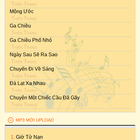
Thiên Trang
Mộng Ước
Thiên Trang
Ga Chiều
Thiên Trang
Ga Chiều Phố Nhỏ
Thiên Trang
Ngày Sau Sẽ Ra Sao
Thiên Trang
Chuyến Đi Về Sáng
Thiên Trang
Đà Lạt Xa Nhau
Thiên Trang
Chuyện Một Chiếc Cầu Đã Gãy
Thiên Trang
MP3 MỚI UPLOAD
Giờ Tử Nạn