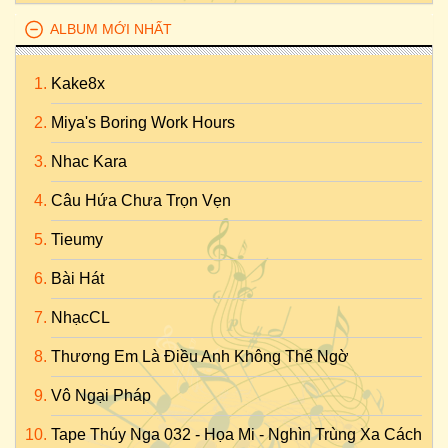
ALBUM MỚI NHẤT
Kake8x
Miya's Boring Work Hours
Nhac Kara
Câu Hứa Chưa Trọn Vẹn
Tieumy
Bài Hát
NhạcCL
Thương Em Là Điều Anh Không Thể Ngờ
Vô Ngại Pháp
Tape Thúy Nga 032 - Họa Mi - Nghìn Trùng Xa Cách