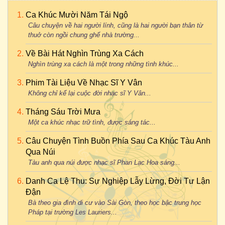
Ca Khúc Mười Năm Tái Ngộ
Câu chuyện về hai người lính, cũng là hai người bạn thân từ
thuở còn ngồi chung ghế nhà trường...
Về Bài Hát Nghìn Trùng Xa Cách
Nghìn trùng xa cách là một trong những tình khúc...
Phim Tài Liệu Về Nhạc Sĩ Y Vân
Không chỉ kể lại cuộc đời nhạc sĩ Y Vân...
Tháng Sáu Trời Mưa
Một ca khúc nhạc trữ tình, được sáng tác...
Câu Chuyện Tình Buồn Phía Sau Ca Khúc Tàu Anh
Qua Núi
Tàu anh qua núi được nhạc sĩ Phan Lạc Hoa sáng...
Danh Ca Lệ Thu: Sự Nghiệp Lẫy Lừng, Đời Tư Lận
Đận
Bà theo gia đình di cư vào Sài Gòn, theo học bậc trung học
Pháp tại trường Les Lauriers...