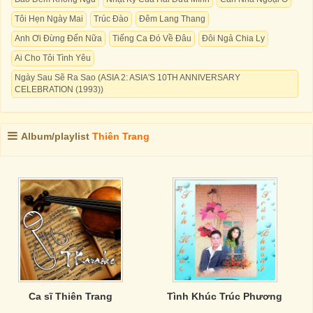
Tôi Hẹn Ngày Mai
Trúc Đào
Đêm Lang Thang
Anh Ơi Đừng Đến Nữa
Tiếng Ca Đó Về Đâu
Đôi Ngả Chia Ly
Ai Cho Tôi Tình Yêu
Ngày Sau Sẽ Ra Sao (ASIA 2: ASIA'S 10TH ANNIVERSARY
CELEBRATION (1993))
Album/playlist
Thiên Trang
Ca sĩ Thiên Trang
Tình Khúc Trúc Phương