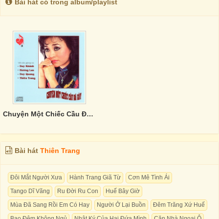
Bài hát có trong album/playlist
Chuyện Một Chiếc Cầu Đã Gãy
Bài hát
Thiên Trang
Đôi Mắt Người Xưa
Hành Trang Giã Từ
Cơn Mê Tình Ái
Tango Dĩ Vãng
Ru Đời Ru Con
Huế Bây Giờ
Mùa Đã Sang Rồi Em Có Hay
Người Ở Lại Buồn
Đêm Trăng Xứ Huế
Bao Đêm Không Ngủ
Nhật Ký Của Hai Đứa Mình
Căn Nhà Ngoại Ô