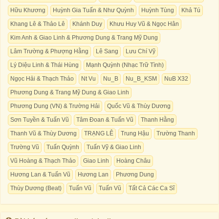
Hữu Khương
Huỳnh Gia Tuấn & Như Quỳnh
Huỳnh Tùng
Khả Tú
Khang Lê & Thảo Lê
Khánh Duy
Khưu Huy Vũ & Ngọc Hân
Kim Anh & Giao Linh & Phương Dung & Trang Mỹ Dung
Lâm Trường & Phượng Hằng
Lê Sang
Lưu Chí Vỹ
Lý Diệu Linh & Thái Hùng
Mạnh Quỳnh (Nhạc Trữ Tình)
Ngọc Hải & Thạch Thảo
Nt Vu
Nu_B
Nu_B_KSM
NuB X32
Phương Dung & Trang Mỹ Dung & Giao Linh
Phương Dung (VN) & Trường Hải
Quốc Vũ & Thùy Dương
Sơn Tuyền & Tuấn Vũ
Tâm Đoan & Tuấn Vũ
Thanh Hằng
Thanh Vũ & Thùy Dương
TRẠNG LÊ
Trung Hậu
Trường Thanh
Trường Vũ
Tuấn Quỳnh
Tuấn Vỹ & Giao Linh
Vũ Hoàng & Thạch Thảo
Giao Linh
Hoàng Châu
Hương Lan & Tuấn Vũ
Hương Lan
Phương Dung
Thùy Dương (Beat)
Tuấn Vũ
Tuấn Vũ
Tất Cả Các Ca Sĩ