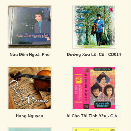
Nửa Đêm Ngoài Phố
Đường Xưa Lối Cũ - CD014
Hung Nguyen
Ai Cho Tôi Tình Yêu - Giáng Ngọc 79