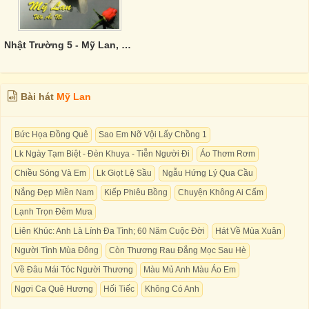
Nhật Trường 5 - Mỹ Lan, Wò Ái Nì
Bài hát
Mỹ Lan
Bức Họa Đồng Quê
Sao Em Nỡ Vội Lấy Chồng 1
Lk Ngày Tạm Biệt - Ðèn Khuya - Tiễn Người Ði
Áo Thơm Rơm
Chiều Sóng Và Em
Lk Giọt Lệ Sầu
Ngẫu Hứng Lý Qua Cầu
Nắng Đẹp Miền Nam
Kiếp Phiêu Bồng
Chuyện Không Ai Cấm
Lạnh Trọn Đêm Mưa
Liên Khúc: Anh Là Lính Đa Tình; 60 Năm Cuộc Đời
Hát Về Mùa Xuân
Người Tình Mùa Đông
Còn Thương Rau Đắng Mọc Sau Hè
Về Đâu Mái Tóc Người Thương
Màu Mủ Anh Màu Áo Em
Ngợi Ca Quê Hương
Hối Tiếc
Không Có Anh