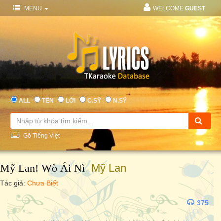
MENU
WELCOME
GUEST
ALL
TÊN
LỜI
C.SỸ
N.SỸ
Gõ Tiếng Việt
Mỹ Lan! Wò Ái Nì
Mỹ Lan
-
Tác giả:
Chưa Biết
375