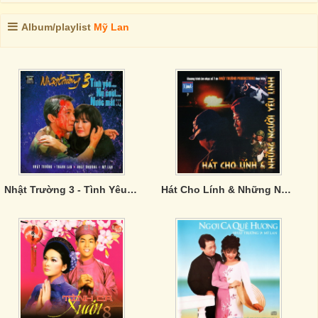
Album/playlist
Mỹ Lan
Nhật Trường 3 - Tình Yêu Nụ Cười Nước Mắt
Hát Cho Lính & Những Người Yêu Lính