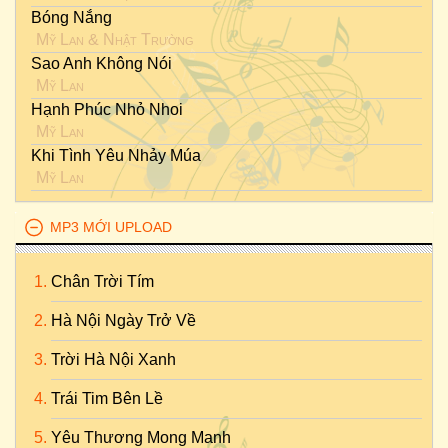
Bóng Nắng
Mỹ Lan
&
Nhật Trường
Sao Anh Không Nói
Mỹ Lan
Hạnh Phúc Nhỏ Nhoi
Mỹ Lan
Khi Tình Yêu Nhảy Múa
Mỹ Lan
MP3 MỚI UPLOAD
Chân Trời Tím
Hà Nội Ngày Trở Về
Trời Hà Nội Xanh
Trái Tim Bên Lề
Yêu Thương Mong Manh