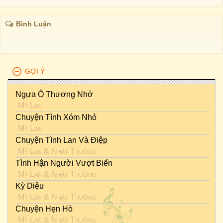
Bình Luận
GỢI Ý
Ngựa Ô Thương Nhớ
Mỹ Lan
Chuyện Tình Xóm Nhỏ
Mỹ Lan
Chuyện Tình Lan Và Điệp
Mỹ Lan
&
Nhật Trường
Tình Hận Người Vượt Biển
Mỹ Lan
&
Nhật Trường
Kỳ Diệu
Mỹ Lan
&
Nhật Trường
Chuyện Hẹn Hò
Mỹ Lan
&
Nhật Trường