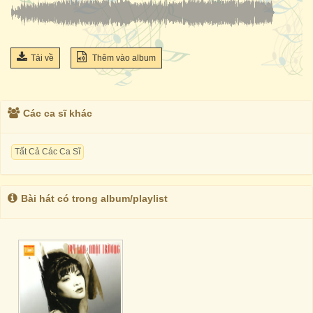
Tải về
Thêm vào album
Các ca sĩ khác
Tất Cả Các Ca Sĩ
Bài hát có trong album/playlist