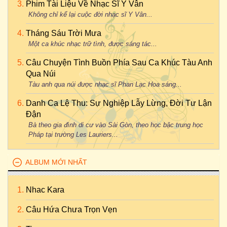
Phim Tài Liệu Về Nhạc Sĩ Y Vân
Không chỉ kể lại cuộc đời nhạc sĩ Y Vân...
Tháng Sáu Trời Mưa
Một ca khúc nhạc trữ tình, được sáng tác...
Câu Chuyện Tình Buồn Phía Sau Ca Khúc Tàu Anh
Qua Núi
Tàu anh qua núi được nhạc sĩ Phan Lạc Hoa sáng...
Danh Ca Lệ Thu: Sự Nghiệp Lẫy Lừng, Đời Tư Lận
Đận
Bà theo gia đình di cư vào Sài Gòn, theo học bậc trung học
Pháp tại trường Les Lauriers...
ALBUM MỚI NHẤT
Nhac Kara
Câu Hứa Chưa Trọn Vẹn