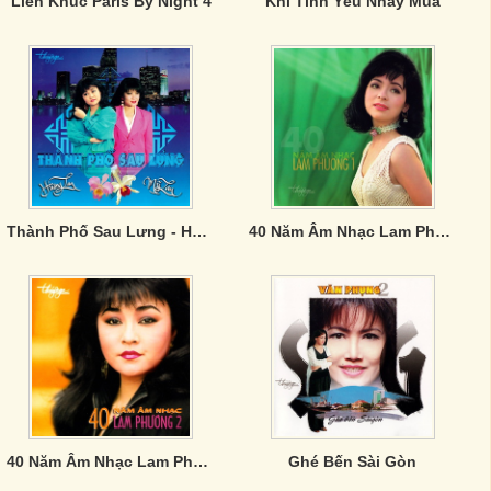
Liên Khúc Paris By Night 4
Khi Tình Yêu Nhảy Múa
Thành Phố Sau Lưng - Hương Lan, Mỹ Lan
40 Năm Âm Nhạc Lam Phương 1
40 Năm Âm Nhạc Lam Phương 2
Ghé Bến Sài Gòn