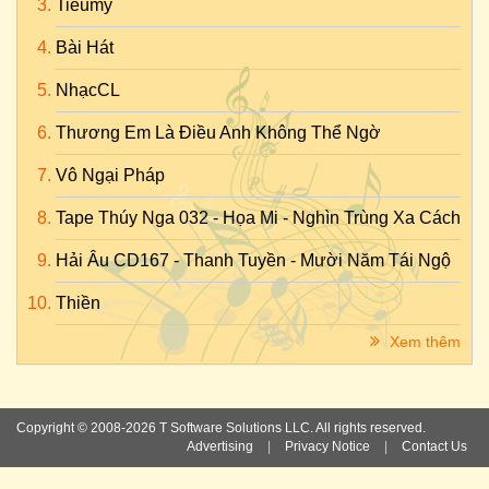
Tieumy
Bài Hát
NhạcCL
Thương Em Là Điều Anh Không Thể Ngờ
Vô Ngại Pháp
Tape Thúy Nga 032 - Họa Mi - Nghìn Trùng Xa Cách
Hải Âu CD167 - Thanh Tuyền - Mười Năm Tái Ngộ
Thiền
Xem thêm
Copyright © 2008-2026 T Software Solutions LLC. All rights reserved.
Advertising
|
Privacy Notice
|
Contact Us