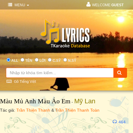
MENU
WELCOME
GUEST
ALL
TÊN
LỜI
C.SỸ
N.SỸ
Gõ Tiếng Việt
Màu Mủ Anh Màu Áo Em
Mỹ Lan
-
Tác giả:
Trần Thiện Thanh
&
Trần Thiện Thanh Toàn
464