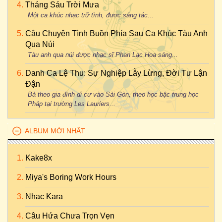
Tháng Sáu Trời Mưa
Một ca khúc nhạc trữ tình, được sáng tác...
Câu Chuyện Tình Buồn Phía Sau Ca Khúc Tàu Anh
Qua Núi
Tàu anh qua núi được nhạc sĩ Phan Lạc Hoa sáng...
Danh Ca Lệ Thu: Sự Nghiệp Lẫy Lừng, Đời Tư Lận
Đận
Bà theo gia đình di cư vào Sài Gòn, theo học bậc trung học
Pháp tại trường Les Lauriers...
ALBUM MỚI NHẤT
Kake8x
Miya's Boring Work Hours
Nhac Kara
Câu Hứa Chưa Trọn Vẹn