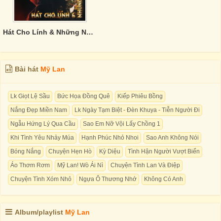
Hát Cho Lính & Những Người Yêu Lính
Bài hát
Mỹ Lan
Lk Giọt Lệ Sầu
Bức Họa Đồng Quê
Kiếp Phiêu Bồng
Nắng Đẹp Miền Nam
Lk Ngày Tạm Biệt - Ðèn Khuya - Tiễn Người Ði
Ngẫu Hứng Lý Qua Cầu
Sao Em Nỡ Vội Lấy Chồng 1
Khi Tình Yêu Nhảy Múa
Hạnh Phúc Nhỏ Nhoi
Sao Anh Không Nói
Bóng Nắng
Chuyện Hẹn Hò
Kỳ Diệu
Tình Hận Người Vượt Biển
Áo Thơm Rơm
Mỹ Lan! Wò Ái Nì
Chuyện Tình Lan Và Điệp
Chuyện Tình Xóm Nhỏ
Ngựa Ô Thương Nhớ
Không Có Anh
Album/playlist
Mỹ Lan