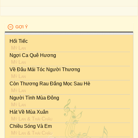
GỢI Ý
Hối Tiếc
Mỹ Lan
Ngợi Ca Quê Hương
Mỹ Lan
Về Đâu Mái Tóc Người Thương
Mỹ Lan
Còn Thương Rau Đắng Mọc Sau Hè
Mỹ Lan
Người Tình Mùa Đông
Mỹ Lan
Hát Về Mùa Xuân
Mỹ Lan
&
Thái Châu
Chiều Sóng Và Em
Mỹ Lan
&
Thái Châu