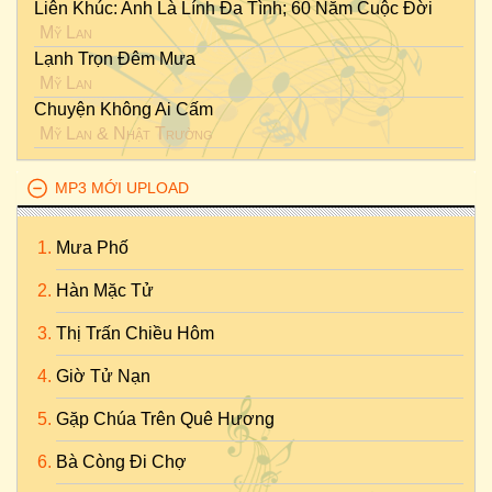
Liên Khúc: Anh Là Lính Đa Tình; 60 Năm Cuộc Đời
Mỹ Lan
Lạnh Trọn Đêm Mưa
Mỹ Lan
Chuyện Không Ai Cấm
Mỹ Lan
&
Nhật Trường
MP3 MỚI UPLOAD
Mưa Phố
Hàn Mặc Tử
Thị Trấn Chiều Hôm
Giờ Tử Nạn
Gặp Chúa Trên Quê Hương
Bà Còng Đi Chợ