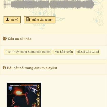
Tải về
Thêm vào album
Các ca sĩ khác
Trish Thuỳ Trang & Spencer (remix)
Mai Lệ Huyền
Tất Cả Các Ca Sĩ
Bài hát có trong album/playlist