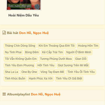
Hoài Niệm Dấu Yêu
Bài hát
Don Hồ
,
Ngọc Huệ
Tháng Chín Dòng Sông
Khi Em Thoáng Qua Đời Tôi
Hoàng Hôn Tím
Nụ Tình Phai
Bóng Đêm
Kẻ Cắp Trái Tim
Người Ở Bình Minh
Tôi Vẫn Không Quên Em
Tương Phùng Dưới Mưa
Gian Dối
Tình Yêu Đơn Phương
Hỡi Tình Yêu
Giọt Sương Trên Mi Mắt
Sha La La
One By One
Vòng Tay Đam Mê
Tình Yêu Ôi Tình Yêu
Tình Khúc Buồn
Hạnh Phúc Xa Vời
Tình Yêu Ơi Giã Biệt
Album/playlist
Don Hồ
,
Ngọc Huệ