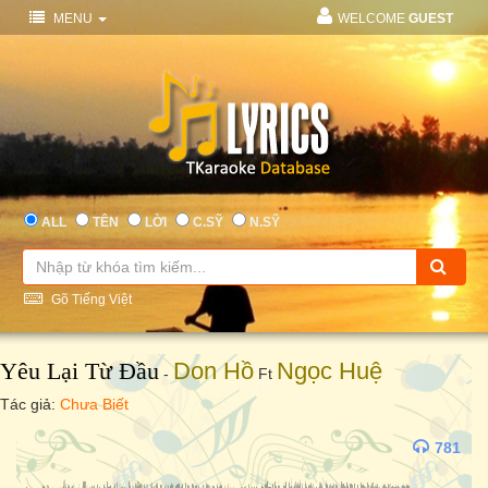
MENU
WELCOME
GUEST
ALL
TÊN
LỜI
C.SỸ
N.SỸ
Gõ Tiếng Việt
Yêu Lại Từ Đầu
Don Hồ
Ngọc Huệ
-
Ft
Tác giả:
Chưa Biết
781