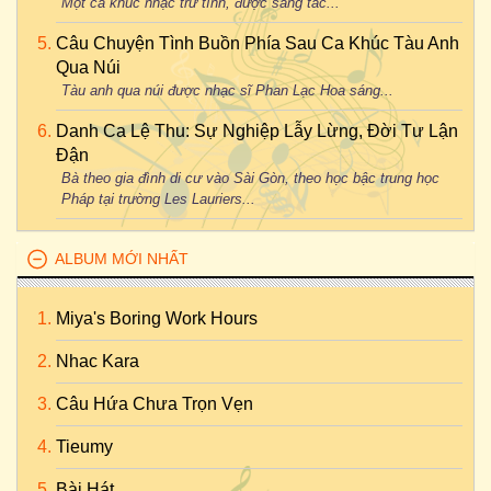
Một ca khúc nhạc trữ tình, được sáng tác...
Câu Chuyện Tình Buồn Phía Sau Ca Khúc Tàu Anh
Qua Núi
Tàu anh qua núi được nhạc sĩ Phan Lạc Hoa sáng...
Danh Ca Lệ Thu: Sự Nghiệp Lẫy Lừng, Đời Tư Lận
Đận
Bà theo gia đình di cư vào Sài Gòn, theo học bậc trung học
Pháp tại trường Les Lauriers...
ALBUM MỚI NHẤT
Miya's Boring Work Hours
Nhac Kara
Câu Hứa Chưa Trọn Vẹn
Tieumy
Bài Hát