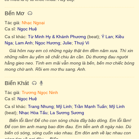
Bến Mơ
Tác giả:
Nhạc Ngoại
Ca sĩ:
Ngọc Huệ
Ca sĩ khác:
Từ Minh Hy & Khánh Phương
(beat);
Ý Lan
;
Kiều
Nga
;
Lam Anh
;
Ngọc Hương
;
Julie
;
Thuý Vi
Giá hôm nay em có những ngày thật êm đềm năm xưa. Thì xin
những niềm âu yếm sẽ chắt chiu ân cần. Dù thương đau người
hằng gieo neo. Tình em mãi vẫn mong là bến, bến mơ chiếc bóng
mong chờ anh. Rồi em mơ thu sang. Anh.
Biển Khát
Tác giả:
Trương Ngọc Ninh
Ca sĩ:
Ngọc Huệ
Ca sĩ khác:
Trang Nhung
;
Mỹ Linh
;
Trần Mạnh Tuấn
;
Mỹ Linh
(beat);
Nhạc Hòa Tấu
;
La Sương Sương
Biển lỗi lầm! Để cho con sóng chứa đầy bão dông. Em lỗi lầm!
Để con tim anh mang bao đớn đau. Em tiễn anh đi ngày nào. Dù
biển có sóng, sóng cuốn vào nhau. Em đón anh về lạc nhau con