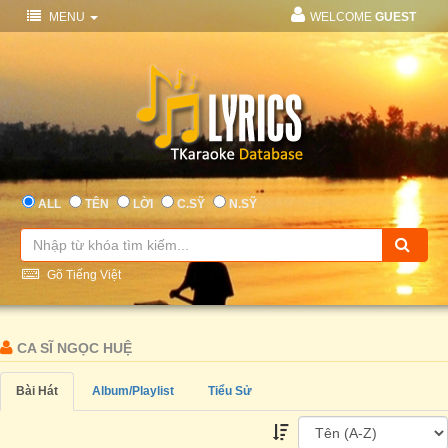
MENU
WELCOME
GUEST
ALL
TÊN
LỜI
C.SỸ
N.SỸ
Gõ Tiếng Việt
CA SĨ NGỌC HUỆ
Bài Hát
Album/Playlist
Tiểu Sử