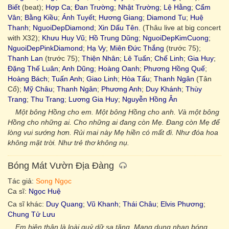
Biết
(beat);
Hợp Ca
;
Đan Trường
;
Nhật Trường
;
Lệ Hằng
;
Cẩm
Vân
;
Bằng Kiều
;
Ánh Tuyết
;
Hương Giang
;
Diamond Tu
;
Huệ
Thanh
;
NguoiDepDiamond
;
Xin Dấu Tên.
(Thâu live at big concert
with X32);
Khưu Huy Vũ
;
Hồ Trung Dũng
;
NguoiDepKimCuong
;
NguoiDepPinkDiamond
;
Hạ Vy
;
Miên Đức Thắng
(trước 75);
Thanh Lan
(trước 75);
Thiện Nhân
;
Lê Tuấn
;
Chế Linh
;
Gia Huy
;
Đặng Thế Luân
;
Anh Dũng
;
Hoàng Oanh
;
Phương Hồng Quế
;
Hoàng Bách
;
Tuấn Anh
;
Giao Linh
;
Hòa Tấu
;
Thanh Ngân
(Tân
Cổ);
Mỹ Châu
;
Thanh Ngân
;
Phương Anh
;
Duy Khánh
;
Thùy
Trang
;
Thu Trang
;
Lương Gia Huy
;
Nguyễn Hồng Ân
Một bông Hồng cho em. Một bông Hồng cho anh. Và một bông
Hồng cho những ai. Cho những ai đang còn Mẹ. Đang còn Mẹ để
lòng vui sướng hơn. Rủi mai này Mẹ hiền có mất đi. Như đóa hoa
không mặt trời. Như trẻ thơ không nụ.
Bóng Mát Vườn Địa Đàng
Tác giả:
Song Ngọc
Ca sĩ:
Ngọc Huệ
Ca sĩ khác:
Duy Quang
;
Vũ Khanh
;
Thái Châu
;
Elvis Phương
;
Chung Tử Lưu
Em hiện thân là loài quỷ dữ sa tăng. Mang dung nhan bóng