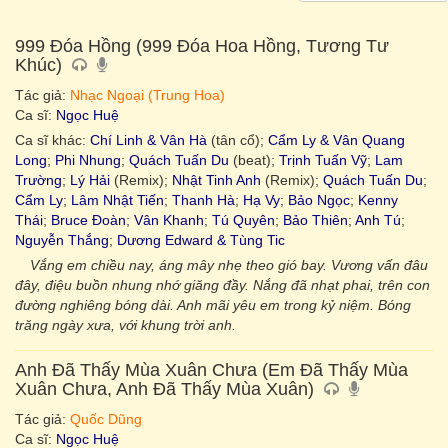
999 Đóa Hồng (999 Đóa Hoa Hồng, Tương Tư
Khúc)
Tác giả:
Nhạc Ngoại (Trung Hoa)
Ca sĩ:
Ngọc Huệ
Ca sĩ khác:
Chí Linh & Vân Hà
(tân cổ);
Cẩm Ly & Vân Quang
Long
;
Phi Nhung
;
Quách Tuấn Du
(beat);
Trịnh Tuấn Vỹ
;
Lam
Trường
;
Lý Hải
(Remix);
Nhật Tinh Anh
(Remix);
Quách Tuấn Du
;
Cẩm Ly
;
Lâm Nhật Tiến
;
Thanh Hà
;
Hạ Vy
;
Bảo Ngọc
;
Kenny
Thái
;
Bruce Đoàn
;
Vân Khanh
;
Tú Quyên
;
Bảo Thiên
;
Anh Tú
;
Nguyễn Thắng
;
Dương Edward & Tùng Tic
Vắng em chiều nay, áng mây nhẹ theo gió bay. Vương vấn đâu
đây, điệu buồn nhung nhớ giăng đầy. Nắng đã nhạt phai, trên con
đường nghiêng bóng dài. Anh mãi yêu em trong kỷ niệm. Bóng
trăng ngày xưa, với khung trời anh.
Anh Đã Thấy Mùa Xuân Chưa (Em Đã Thấy Mùa
Xuân Chưa, Anh Đã Thấy Mùa Xuân)
Tác giả:
Quốc Dũng
Ca sĩ:
Ngọc Huệ