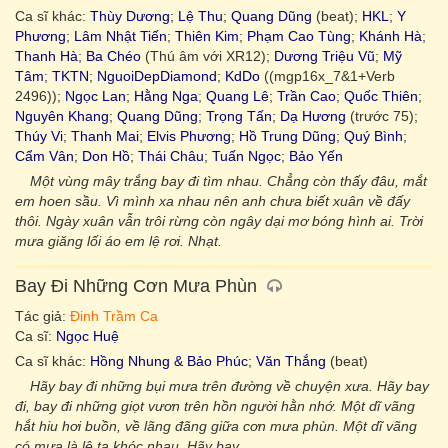
Ca sĩ khác:
Thùy Dương
;
Lệ Thu
;
Quang Dũng
(beat);
HKL
;
Y
Phương
;
Lâm Nhật Tiến
;
Thiên Kim
;
Phạm Cao Tùng
;
Khánh Hà
;
Thanh Hà
;
Ba Chéo
(Thú âm với XR12);
Dương Triệu Vũ
;
Mỹ
Tâm
;
TKTN
;
NguoiDepDiamond
;
KdDo
((mgp16x_7&1+Verb
2496));
Ngọc Lan
;
Hằng Nga
;
Quang Lê
;
Trần Cao
;
Quốc Thiên
;
Nguyên Khang
;
Quang Dũng
;
Trọng Tấn
;
Dạ Hương
(trước 75);
Thúy Vi
;
Thanh Mai
;
Elvis Phương
;
Hồ Trung Dũng
;
Quý Bình
;
Cẩm Vân
;
Don Hồ
;
Thái Châu
;
Tuấn Ngọc
;
Bảo Yến
Một vùng mây trắng bay đi tìm nhau. Chẳng còn thấy đâu, mắt
em hoen sầu. Vì mình xa nhau nên anh chưa biết xuân về đấy
thôi. Ngày xuân vẫn trôi rừng còn ngây dại mơ bóng hình ai. Trời
mưa giăng lối áo em lệ rơi. Nhạt.
Bay Đi Những Cơn Mưa Phùn
Tác giả:
Đinh Trầm Ca
Ca sĩ:
Ngọc Huệ
Ca sĩ khác:
Hồng Nhung & Bảo Phúc
;
Văn Thắng
(beat)
Hãy bay đi những bụi mưa trên đường về chuyện xưa. Hãy bay
đi, bay đi những giọt vươn trên hồn người hằn nhớ. Một dĩ vãng
hắt hiu hơi buồn, về lãng đãng giữa cơn mưa phùn. Một dĩ vãng
có mưa là lệ ta khóc nhau. Hãy bay.