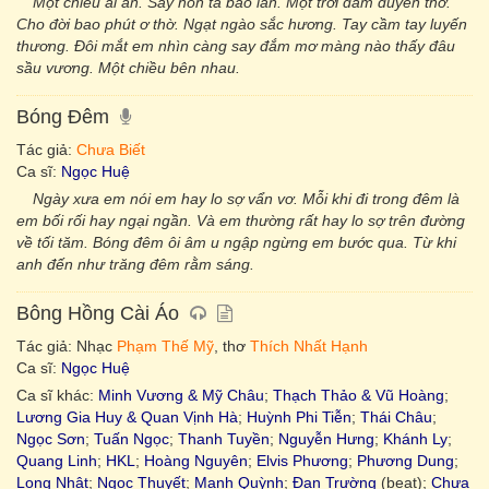
Một chiều ái ân. Say hồn ta bao lần. Một trời đắm duyên thơ.
Cho đời bao phút ơ thờ. Ngạt ngào sắc hương. Tay cầm tay luyến
thương. Đôi mắt em nhìn càng say đắm mơ màng nào thấy đâu
sầu vương. Một chiều bên nhau.
Bóng Đêm
Tác giả:
Chưa Biết
Ca sĩ:
Ngọc Huệ
Ngày xưa em nói em hay lo sợ vẩn vơ. Mỗi khi đi trong đêm là
em bối rối hay ngại ngần. Và em thường rất hay lo sợ trên đường
về tối tăm. Bóng đêm ôi âm u ngập ngừng em bước qua. Từ khi
anh đến như trăng đêm rằm sáng.
Bông Hồng Cài Áo
Tác giả: Nhạc
Phạm Thế Mỹ
, thơ
Thích Nhất Hạnh
Ca sĩ:
Ngọc Huệ
Ca sĩ khác:
Minh Vương & Mỹ Châu
;
Thạch Thảo & Vũ Hoàng
;
Lương Gia Huy & Quan Vịnh Hà
;
Huỳnh Phi Tiễn
;
Thái Châu
;
Ngọc Sơn
;
Tuấn Ngọc
;
Thanh Tuyền
;
Nguyễn Hưng
;
Khánh Ly
;
Quang Linh
;
HKL
;
Hoàng Nguyên
;
Elvis Phương
;
Phương Dung
;
Long Nhật
;
Ngọc Thuyết
;
Mạnh Quỳnh
;
Đan Trường
(beat);
Chưa