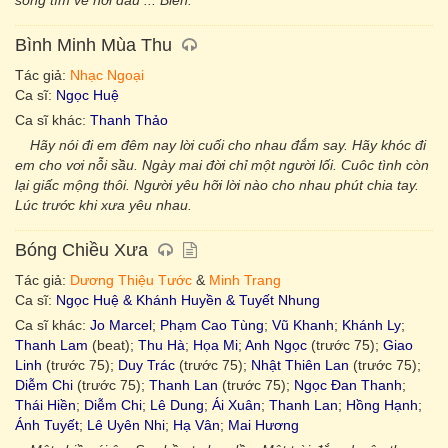
sóng tìm về nơi đâu ... Biển.
Bình Minh Mùa Thu
Tác giả:
Nhạc Ngoại
Ca sĩ:
Ngọc Huệ
Ca sĩ khác:
Thanh Thảo
Hãy nói đi em đêm nay lời cuối cho nhau đắm say. Hãy khóc đi
em cho vơi nỗi sầu. Ngày mai đời chỉ một người lối. Cuôc tình còn
lại giấc mộng thôi. Người yêu hỡi lời nào cho nhau phút chia tay.
Lúc trước khi xưa yêu nhau.
Bóng Chiều Xưa
Tác giả:
Dương Thiệu Tước
&
Minh Trang
Ca sĩ:
Ngọc Huệ & Khánh Huyền & Tuyết Nhung
Ca sĩ khác:
Jo Marcel
;
Phạm Cao Tùng
;
Vũ Khanh
;
Khánh Ly
;
Thanh Lam
(beat);
Thu Hà
;
Họa Mi
;
Anh Ngọc
(trước 75);
Giao
Linh
(trước 75);
Duy Trác
(trước 75);
Nhật Thiên Lan
(trước 75);
Diễm Chi
(trước 75);
Thanh Lan
(trước 75);
Ngọc Đan Thanh
;
Thái Hiền
;
Diễm Chi
;
Lê Dung
;
Ái Xuân
;
Thanh Lan
;
Hồng Hạnh
;
Ánh Tuyết
;
Lê Uyên Nhi
;
Hạ Vân
;
Mai Hương