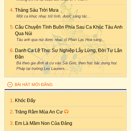
Tháng Sáu Trời Mưa
Một ca khúc nhạc trữ tình, được sáng tác...
Câu Chuyện Tình Buồn Phía Sau Ca Khúc Tàu Anh
Qua Núi
Tàu anh qua núi được nhạc sĩ Phan Lạc Hoa sáng...
Danh Ca Lệ Thu: Sự Nghiệp Lẫy Lừng, Đời Tư Lận
Đận
Bà theo gia đình di cư vào Sài Gòn, theo học bậc trung học
Pháp tại trường Les Lauriers...
BÀI HÁT MỚI ĐĂNG
Khóc Đấy
Trăng Rằm Mùa An Cư
Em Là Mầm Non Của Đảng