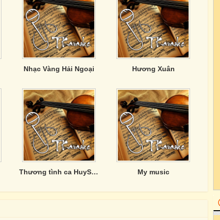
Nhạc Vàng Hải Ngoại
Hương Xuân
Thương tình ca HuySony
My music