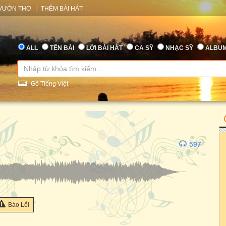
VƯỜN THƠ
|
THÊM BÀI HÁT
ALL
TÊN BÀI
LỜI BÀI HÁT
CA SỸ
NHẠC SỸ
ALBU
Gõ Tiếng Việt
597
Báo Lỗi