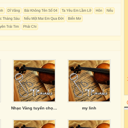
nh
Dĩ Vãng
Bài Không Tên Số 04
Ta Yêu Em Lầm Lỡ
Hôn
Nếu
úc Tháng Sáu
Nếu Một Mai Em Qua Đời
Biển Mơ
ên Trái Tim
Phải Chi
Nhạc Vàng tuyển chọn của Phương Anh
my linh