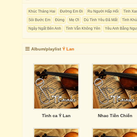
Khúc Tháng Hai
Đường Em Đi
Ru Người Hấp Hối
Tình Xa
Sỏi Bước Em
Đừng
Mẹ Ơi
Dù Tình Yêu Đã Mất
Tình Kh
Ngây Ngất Bên Anh
Tình Vẫn Không Yên
Yêu Anh Bằng Nguy
Album/playlist
Ý Lan
Tình ca Ý Lan
Nhac Tiền Chiến