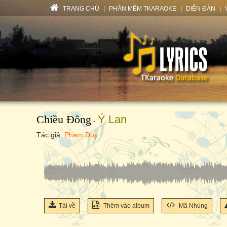
TRANG CHỦ
|
PHẦN MỀM TKARAOKE
|
DIỄN ĐÀN
|
Chiều Đông
Ý Lan
-
Tác giả:
Phạm Duy
Tải về
Thêm vào album
Mã Nhúng