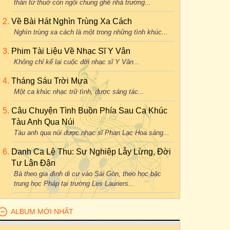
thân từ thuở còn ngồi chung ghế nhà trường...
Về Bài Hát Nghìn Trùng Xa Cách
Nghìn trùng xa cách là một trong những tình khúc...
Phim Tài Liệu Về Nhạc Sĩ Y Vân
Không chỉ kể lại cuộc đời nhạc sĩ Y Vân...
Tháng Sáu Trời Mưa
Một ca khúc nhạc trữ tình, được sáng tác...
Câu Chuyện Tình Buồn Phía Sau Ca Khúc
Tàu Anh Qua Núi
Tàu anh qua núi được nhạc sĩ Phan Lạc Hoa sáng...
Danh Ca Lệ Thu: Sự Nghiệp Lẫy Lừng, Đời
Tư Lận Đận
Bà theo gia đình di cư vào Sài Gòn, theo học bậc
trung học Pháp tại trường Les Lauriers...
ALBUM MỚI NHẤT