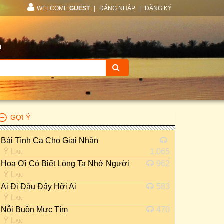
WELCOME
GUEST
|
ĐĂNG NHẬP
|
ĐĂNG KÝ
M
GỢI Ý
Bài Tình Ca Cho Giai Nhân
Ý Lan
1.065
Hoa Ơi Có Biết Lòng Ta Nhớ Người
962
Ý Lan
Ai Đi Đâu Đấy Hỡi Ai
583
Ý Lan
Nỗi Buồn Mực Tím
470
Ý Lan