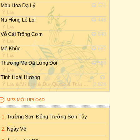
Màu Hoa Dạ Lý
571
Ý Lan
Nụ Hồng Lẻ Loi
448
Ý Lan
Vỗ Cái Trống Cơm
840
Ý Lan
Mê Khúc
687
Ý Lan
Thương Mẹ Đã Lưng Đồi
580
Ý Lan
Tình Hoài Hương
Ý Lan
&
Mỹ Linh
&
Duy Quang
&
Trần Hiếu
2.826
MP3 MỚI UPLOAD
Trường Sơn Đông Trường Sơn Tây
Ngày Về