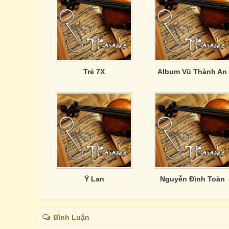
Trẻ 7X
Album Vũ Thành An
Ý Lan
Nguyễn Đình Toàn
Bình Luận