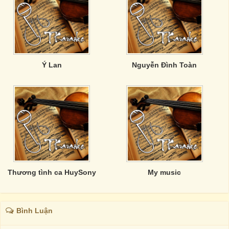
Ý Lan
Nguyễn Đình Toàn
Thương tình ca HuySony
My music
Bình Luận