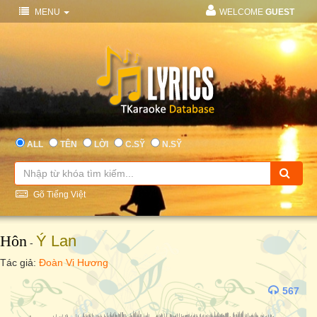
MENU
WELCOME
GUEST
ALL
TÊN
LỜI
C.SỸ
N.SỸ
Gõ Tiếng Việt
Hôn
Ý Lan
-
Tác giả:
Đoàn Vi Hương
567