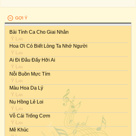
GỢI Ý
Bài Tình Ca Cho Giai Nhân
Ý Lan
Hoa Ơi Có Biết Lòng Ta Nhớ Người
Ý Lan
Ai Đi Đâu Đấy Hỡi Ai
Ý Lan
Nỗi Buồn Mực Tím
Ý Lan
Màu Hoa Dạ Lý
Ý Lan
Nụ Hồng Lẻ Loi
Ý Lan
Vỗ Cái Trống Cơm
Ý Lan
Mê Khúc