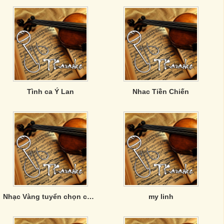
Tình ca Ý Lan
Nhac Tiền Chiến
Nhạc Vàng tuyển chọn của Phương Anh
my linh