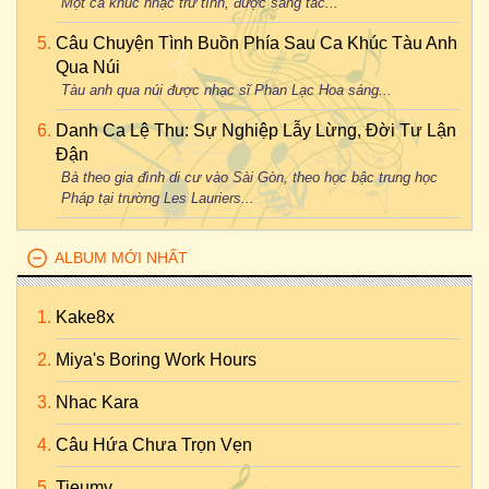
Một ca khúc nhạc trữ tình, được sáng tác...
Câu Chuyện Tình Buồn Phía Sau Ca Khúc Tàu Anh
Qua Núi
Tàu anh qua núi được nhạc sĩ Phan Lạc Hoa sáng...
Danh Ca Lệ Thu: Sự Nghiệp Lẫy Lừng, Đời Tư Lận
Đận
Bà theo gia đình di cư vào Sài Gòn, theo học bậc trung học
Pháp tại trường Les Lauriers...
ALBUM MỚI NHẤT
Kake8x
Miya's Boring Work Hours
Nhac Kara
Câu Hứa Chưa Trọn Vẹn
Tieumy