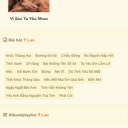
Vì Sao Ta Yêu Nhau
Bài hát
Ý Lan
Khúc Tháng Hai
Đường Em Đi
Chiều Đông
Ru Người Hấp Hối
Tình Xanh
Dĩ Vãng
Bài Không Tên Số 04
Ta Yêu Em Lầm Lỡ
Nếu
Sỏi Bước Em
Đừng
Mẹ Ơi
Dù Tình Yêu Đã Mất
Tình Khúc Tháng Sáu
Nếu Một Mai Em Qua Đời
Biển Mơ
Ngây Ngất Bên Anh
Tình Vẫn Không Yên
Yêu Anh Bằng Nguyên Trái Tim
Phải Chi
Album/playlist
Ý Lan