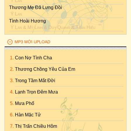
Ý Lan
Thương Mẹ Đã Lưng Đồi
Ý Lan
Tình Hoài Hương
Ý Lan
&
Mỹ Linh
&
Duy Quang
&
Trần Hiếu
MP3 MỚI UPLOAD
Con Nợ Tình Cha
Thương Chồng Yêu Của Em
Trong Tầm Mắt Đời
Lạnh Trọn Đêm Mưa
Mưa Phố
Hàn Mặc Tử
Thị Trấn Chiều Hôm