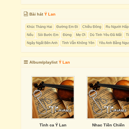
Bài hát
Ý Lan
Khúc Tháng Hai
Đường Em Đi
Chiều Đông
Ru Người Hấp
Nếu
Sỏi Bước Em
Đừng
Mẹ Ơi
Dù Tình Yêu Đã Mất
T
Ngây Ngất Bên Anh
Tình Vẫn Không Yên
Yêu Anh Bằng Nguy
Album/playlist
Ý Lan
Tình ca Ý Lan
Nhac Tiền Chiến