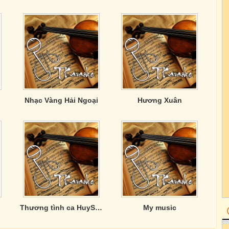
Nhạc Vàng Hải Ngoại
Hương Xuân
Thương tình ca HuySony
My music