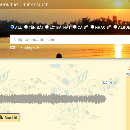
VƯỜN THƠ
|
THÊM BÀI HÁT
ALL
TÊN BÀI
LỜI BÀI HÁT
CA SỸ
NHẠC SỸ
ALBU
Gõ Tiếng Việt
762
Báo Lỗi