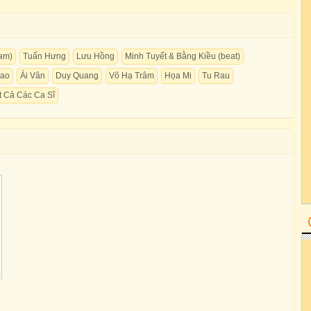
am)
Tuấn Hưng
Lưu Hồng
Minh Tuyết & Bằng Kiều (beat)
Cao
Ái Vân
Duy Quang
Võ Hạ Trâm
Họa Mi
Tu Rau
t Cả Các Ca Sĩ