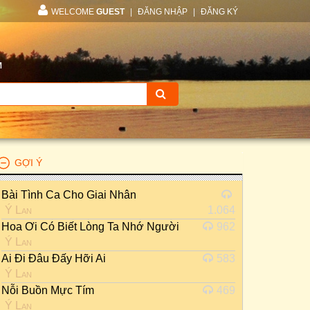
WELCOME
GUEST
|
ĐĂNG NHẬP
|
ĐĂNG KÝ
M
GỢI Ý
Bài Tình Ca Cho Giai Nhân
Ý Lan
1.064
Hoa Ơi Có Biết Lòng Ta Nhớ Người
962
Ý Lan
Ai Đi Đâu Đấy Hỡi Ai
583
Ý Lan
Nỗi Buồn Mực Tím
469
Ý Lan