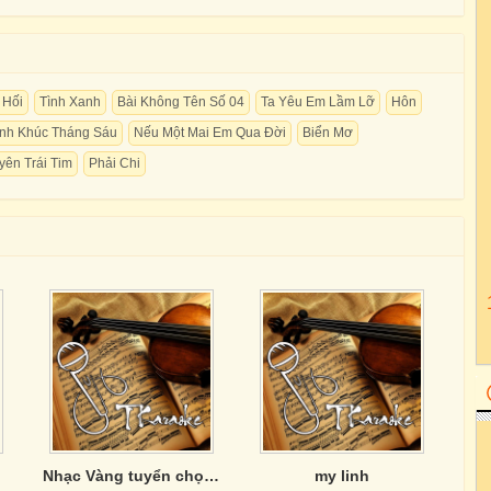
 Hối
Tình Xanh
Bài Không Tên Số 04
Ta Yêu Em Lầm Lỡ
Hôn
ình Khúc Tháng Sáu
Nếu Một Mai Em Qua Đời
Biển Mơ
ên Trái Tim
Phải Chi
Nhạc Vàng tuyển chọn của Phương Anh
my linh