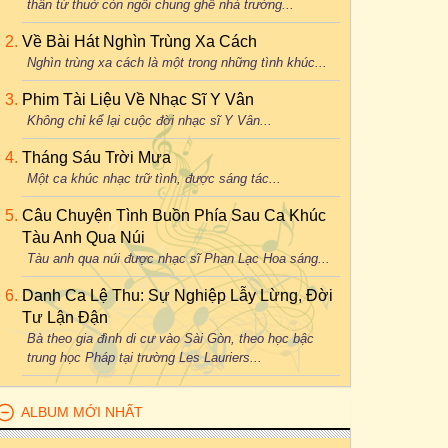
thân từ thuở còn ngồi chung ghế nhà trường...
Về Bài Hát Nghìn Trùng Xa Cách
Nghìn trùng xa cách là một trong những tình khúc...
Phim Tài Liệu Về Nhạc Sĩ Y Vân
Không chỉ kể lại cuộc đời nhạc sĩ Y Vân...
Tháng Sáu Trời Mưa
Một ca khúc nhạc trữ tình, được sáng tác...
Câu Chuyện Tình Buồn Phía Sau Ca Khúc
Tàu Anh Qua Núi
Tàu anh qua núi được nhạc sĩ Phan Lạc Hoa sáng...
Danh Ca Lệ Thu: Sự Nghiệp Lẫy Lừng, Đời
Tư Lận Đận
Bà theo gia đình di cư vào Sài Gòn, theo học bậc
trung học Pháp tại trường Les Lauriers...
ALBUM MỚI NHẤT