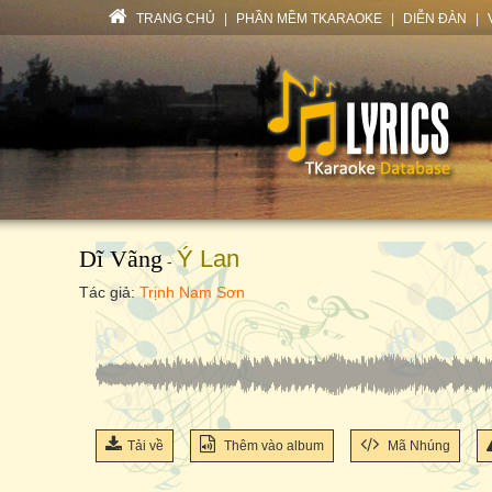
TRANG CHỦ
|
PHẦN MỀM TKARAOKE
|
DIỄN ĐÀN
|
Dĩ Vãng
Ý Lan
-
Tác giả:
Trịnh Nam Sơn
Tải về
Thêm vào album
Mã Nhúng