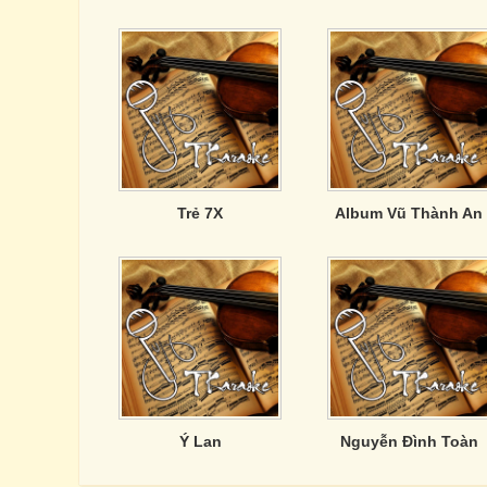
Trẻ 7X
Album Vũ Thành An
Ý Lan
Nguyễn Đình Toàn