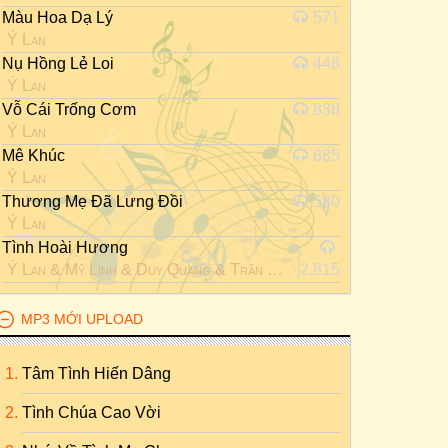
Màu Hoa Dạ Lý
571
Ý Lan
Nụ Hồng Lẻ Loi
448
Ý Lan
Vỗ Cái Trống Cơm
838
Ý Lan
Mê Khúc
685
Ý Lan
Thương Mẹ Đã Lưng Đồi
580
Ý Lan
Tình Hoài Hương
Ý Lan
&
Mỹ Linh
&
Duy Quang
&
Trần Hiếu
2.815
MP3 MỚI UPLOAD
Tâm Tình Hiến Dâng
Tình Chúa Cao Vời