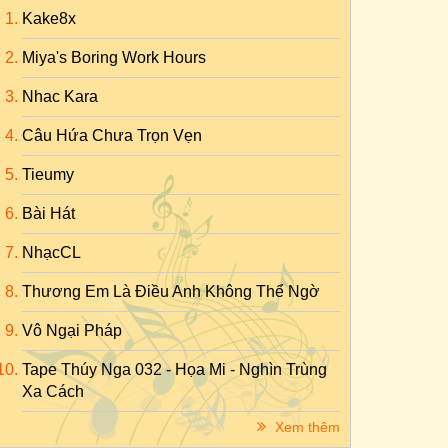
Kake8x
Miya's Boring Work Hours
Nhac Kara
Câu Hứa Chưa Trọn Vẹn
Tieumy
Bài Hát
NhạcCL
Thương Em Là Điều Anh Không Thể Ngờ
Vô Ngại Pháp
Tape Thúy Nga 032 - Họa Mi - Nghìn Trùng
Xa Cách
Xem thêm