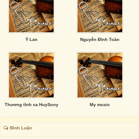
Ý Lan
Nguyễn Đình Toàn
Thương tình ca HuySony
My music
Bình Luận