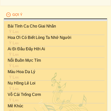
GỢI Ý
Bài Tình Ca Cho Giai Nhân
Ý Lan
Hoa Ơi Có Biết Lòng Ta Nhớ Người
Ý Lan
Ai Đi Đâu Đấy Hỡi Ai
Ý Lan
Nỗi Buồn Mực Tím
Ý Lan
Màu Hoa Dạ Lý
Ý Lan
Nụ Hồng Lẻ Loi
Ý Lan
Vỗ Cái Trống Cơm
Ý Lan
Mê Khúc