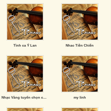
Tình ca Ý Lan
Nhac Tiền Chiến
Nhạc Vàng tuyển chọn của Phương Anh
my linh