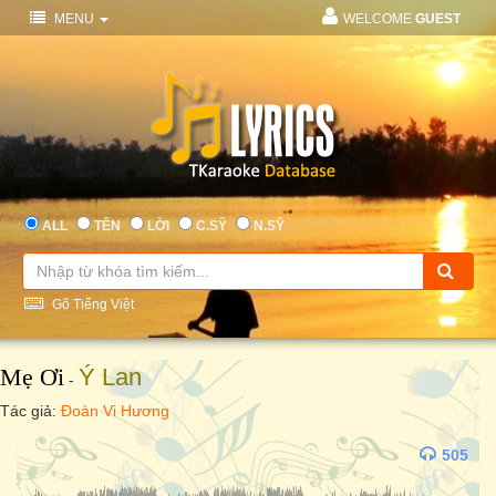
MENU
WELCOME
GUEST
ALL
TÊN
LỜI
C.SỸ
N.SỸ
Gõ Tiếng Việt
Mẹ Ơi
Ý Lan
-
Tác giả:
Đoàn Vi Hương
505