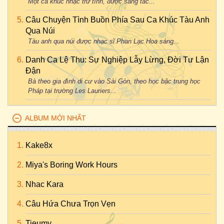
Một ca khúc nhạc trữ tình, được sáng tác...
Câu Chuyện Tình Buồn Phía Sau Ca Khúc Tàu Anh
Qua Núi
Tàu anh qua núi được nhạc sĩ Phan Lạc Hoa sáng...
Danh Ca Lệ Thu: Sự Nghiệp Lẫy Lừng, Đời Tư Lận
Đận
Bà theo gia đình di cư vào Sài Gòn, theo học bậc trung học
Pháp tại trường Les Lauriers...
ALBUM MỚI NHẤT
Kake8x
Miya's Boring Work Hours
Nhac Kara
Câu Hứa Chưa Trọn Vẹn
Tieumy