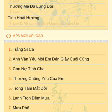
Ý Lan
Thương Mẹ Đã Lưng Đồi
Ý Lan
Tình Hoài Hương
Ý Lan
&
Mỹ Linh
&
Duy Quang
&
Trần Hiếu
MP3 MỚI UPLOAD
Tráng Sĩ Ca
Anh Vẫn Yêu Mỗi Em Đến Giây Cuối Cùng
Con Nợ Tình Cha
Thương Chồng Yêu Của Em
Trong Tầm Mắt Đời
Lạnh Trọn Đêm Mưa
Mưa Phố