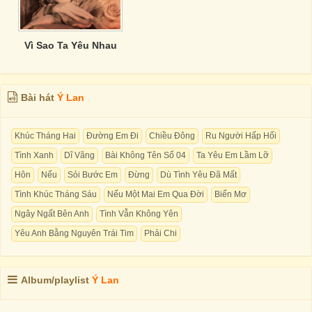
Vì Sao Ta Yêu Nhau
Bài hát
Ý Lan
Khúc Tháng Hai
Đường Em Đi
Chiều Đông
Ru Người Hấp Hối
Tình Xanh
Dĩ Vãng
Bài Không Tên Số 04
Ta Yêu Em Lầm Lỡ
Hôn
Nếu
Sỏi Bước Em
Đừng
Dù Tình Yêu Đã Mất
Tình Khúc Tháng Sáu
Nếu Một Mai Em Qua Đời
Biển Mơ
Ngây Ngất Bên Anh
Tình Vẫn Không Yên
Yêu Anh Bằng Nguyên Trái Tim
Phải Chi
Album/playlist
Ý Lan