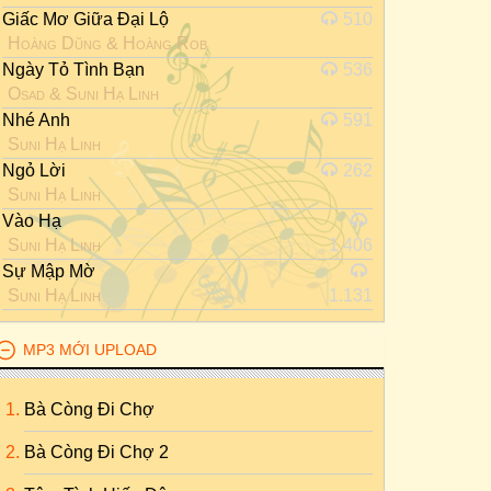
Giấc Mơ Giữa Đại Lộ
510
Hoàng Dũng
&
Hoàng Rob
Ngày Tỏ Tình Bạn
536
Osad
&
Suni Hạ Linh
Nhé Anh
591
Suni Hạ Linh
Ngỏ Lời
262
Suni Hạ Linh
Vào Hạ
Suni Hạ Linh
1.406
Sự Mập Mờ
Suni Hạ Linh
1.131
MP3 MỚI UPLOAD
Bà Còng Đi Chợ
Bà Còng Đi Chợ 2