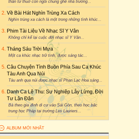
thân từ thuở còn ngồi chung ghế nhà trường...
Về Bài Hát Nghìn Trùng Xa Cách
Nghìn trùng xa cách là một trong những tình khúc...
Phim Tài Liệu Về Nhạc Sĩ Y Vân
Không chỉ kể lại cuộc đời nhạc sĩ Y Vân...
Tháng Sáu Trời Mưa
Một ca khúc nhạc trữ tình, được sáng tác...
Câu Chuyện Tình Buồn Phía Sau Ca Khúc
Tàu Anh Qua Núi
Tàu anh qua núi được nhạc sĩ Phan Lạc Hoa sáng...
Danh Ca Lệ Thu: Sự Nghiệp Lẫy Lừng, Đời
Tư Lận Đận
Bà theo gia đình di cư vào Sài Gòn, theo học bậc
trung học Pháp tại trường Les Lauriers...
ALBUM MỚI NHẤT