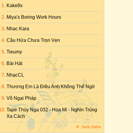
Kake8x
Miya's Boring Work Hours
Nhac Kara
Câu Hứa Chưa Trọn Vẹn
Tieumy
Bài Hát
NhạcCL
Thương Em Là Điều Anh Không Thể Ngờ
Vô Ngại Pháp
Tape Thúy Nga 032 - Họa Mi - Nghìn Trùng
Xa Cách
Xem thêm