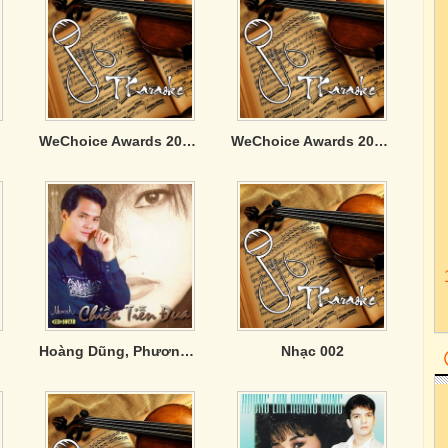
WeChoice Awards 2025: Viết Tiếp Câu Chuyện Việt Nam
WeChoice Awards 2024: Việt Nam Tôi Đó
Hoàng Dũng, Phương Thanh, Chế Thanh - Chiều Tiễn Đưa
Nhạc 002