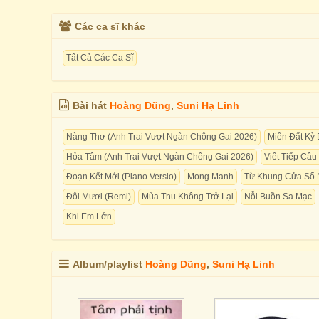
Các ca sĩ khác
Tất Cả Các Ca Sĩ
Bài hát
Hoàng Dũng
,
Suni Hạ Linh
Nàng Thơ (Anh Trai Vượt Ngàn Chông Gai 2026)
Miền Đất Kỳ 
Hỏa Tâm (Anh Trai Vượt Ngàn Chông Gai 2026)
Viết Tiếp Câ
Đoạn Kết Mới (Piano Versio)
Mong Manh
Từ Khung Cửa Sổ 
Đôi Mươi (Remi)
Mùa Thu Không Trở Lại
Nỗi Buồn Sa Mạc
Khi Em Lớn
Album/playlist
Hoàng Dũng
,
Suni Hạ Linh