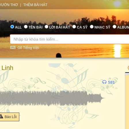
VƯỜN THƠ
|
THÊM BÀI HÁT
ALL
TÊN BÀI
LỜI BÀI HÁT
CA SỸ
NHẠC SỸ
ALBU
Gõ Tiếng Việt
 Linh
581
Báo Lỗi