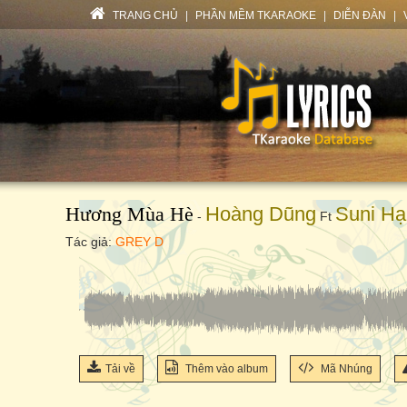
TRANG CHỦ
|
PHẦN MỀM TKARAOKE
|
DIỄN ĐÀN
|
Hương Mùa Hè
Hoàng Dũng
Suni Hạ
-
Ft
Tác giả:
GREY D
Tải về
Thêm vào album
Mã Nhúng