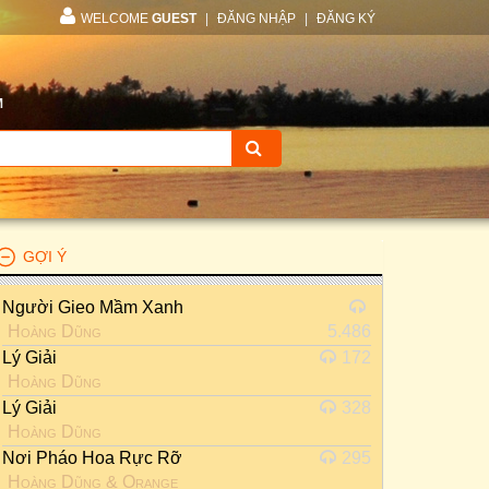
WELCOME
GUEST
|
ĐĂNG NHẬP
|
ĐĂNG KÝ
M
GỢI Ý
Người Gieo Mầm Xanh
Hoàng Dũng
5.486
Lý Giải
172
Hoàng Dũng
Lý Giải
328
Hoàng Dũng
Nơi Pháo Hoa Rực Rỡ
295
Hoàng Dũng
&
Orange