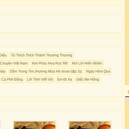
Diệu
Từ Thích Thích Thành Thương Thương
u Chuyện Việt Nam
Nơi Pháo Hoa Rực Rỡ
Nói Lời Hiển Nhiên
Này
Dằm Trong Tim (Hương Mùa Hè show (tập 3))
Ngày Hôm Qua
Cà Phê Đắng
Lời Tình Viết Vội
Em Đi Xa
Giấc Mơ Hồng