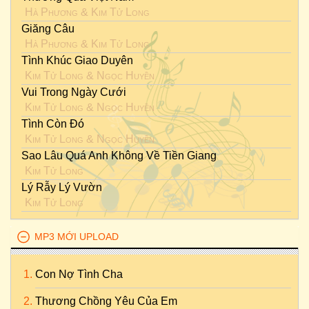
Hà Phương
&
Kim Tử Long
Giăng Câu
Hà Phương
&
Kim Tử Long
Tình Khúc Giao Duyên
Kim Tử Long
&
Ngọc Huyền
Vui Trong Ngày Cưới
Kim Tử Long
&
Ngọc Huyền
Tình Còn Đó
Kim Tử Long
&
Ngọc Huyền
Sao Lâu Quá Anh Không Về Tiền Giang
Kim Tử Long
Lý Rẫy Lý Vườn
Kim Tử Long
MP3 MỚI UPLOAD
Con Nợ Tình Cha
Thương Chồng Yêu Của Em