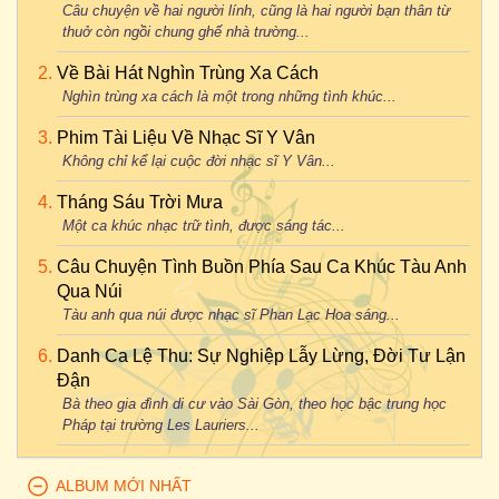
Câu chuyện về hai người lính, cũng là hai người bạn thân từ
thuở còn ngồi chung ghế nhà trường...
Về Bài Hát Nghìn Trùng Xa Cách
Nghìn trùng xa cách là một trong những tình khúc...
Phim Tài Liệu Về Nhạc Sĩ Y Vân
Không chỉ kể lại cuộc đời nhạc sĩ Y Vân...
Tháng Sáu Trời Mưa
Một ca khúc nhạc trữ tình, được sáng tác...
Câu Chuyện Tình Buồn Phía Sau Ca Khúc Tàu Anh
Qua Núi
Tàu anh qua núi được nhạc sĩ Phan Lạc Hoa sáng...
Danh Ca Lệ Thu: Sự Nghiệp Lẫy Lừng, Đời Tư Lận
Đận
Bà theo gia đình di cư vào Sài Gòn, theo học bậc trung học
Pháp tại trường Les Lauriers...
ALBUM MỚI NHẤT