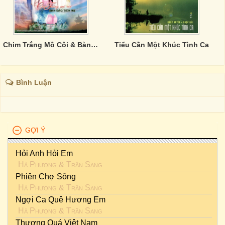
Chim Trắng Mồ Côi & Bàn Đào Tiên Nữ
Tiểu Cần Một Khúc Tình Ca
Bình Luận
GỢI Ý
Hỏi Anh Hỏi Em
Hà Phương
&
Trần Sang
Phiên Chợ Sông
Hà Phương
&
Trần Sang
Ngợi Ca Quê Hương Em
Hà Phương
&
Trần Sang
Thương Quá Việt Nam