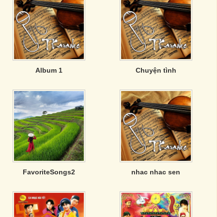
Album 1
Chuyện tình
FavoriteSongs2
nhac nhac sen