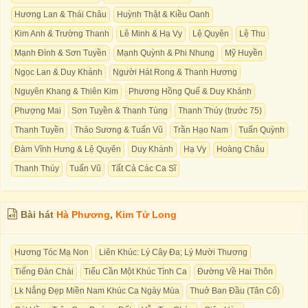
Hương Lan & Thái Châu
Huỳnh Thật & Kiều Oanh
Kim Anh & Trường Thanh
Lê Minh & Hạ Vy
Lệ Quyên
Lệ Thu
Mạnh Đình & Sơn Tuyền
Mạnh Quỳnh & Phi Nhung
Mỹ Huyền
Ngọc Lan & Duy Khánh
Người Hát Rong & Thanh Hương
Nguyên Khang & Thiên Kim
Phương Hồng Quế & Duy Khánh
Phượng Mai
Sơn Tuyền & Thanh Tùng
Thanh Thúy (trước 75)
Thanh Tuyền
Thảo Sương & Tuấn Vũ
Trần Hạo Nam
Tuấn Quỳnh
Đàm Vĩnh Hưng & Lệ Quyên
Duy Khánh
Hạ Vy
Hoàng Châu
Thanh Thúy
Tuấn Vũ
Tất Cả Các Ca Sĩ
Bài hát
Hà Phương
,
Kim Tử Long
Hương Tóc Mạ Non
Liên Khúc: Lý Cây Đa; Lý Mười Thương
Tiếng Đàn Chài
Tiểu Cần Một Khúc Tình Ca
Đường Về Hai Thôn
Lk Nắng Đẹp Miền Nam Khúc Ca Ngày Mùa
Thuở Ban Đầu (Tân Cổ)