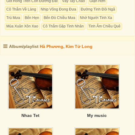
Gót Hồng Trên Con Đường Đất
Vẫy Tay Chào
Giận Hờn
Cô Thắm Về Làng
Nhịp Võng Đong Đưa
Đường Tình Đôi Ngã
Trú Mưa
Bến Hẹn
Bến Đò Chiều Mưa
Nhớ Người Tình Xa
Mùa Xuân Xôn Xao
Cô Thắm Gặp Tình Nhân
Tình Ấm Chiều Quê
Album/playlist
Hà Phương
,
Kim Tử Long
Nhac Tet
My music