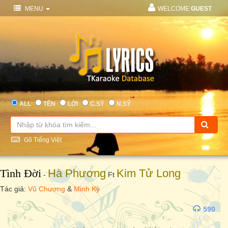
MENU
WELCOME
GUEST
ALL
TÊN
LỜI
C.SỸ
N.SỸ
Gõ Tiếng Việt
Tình Đời
Hà Phương
Kim Tử Long
-
Ft
Tác giả:
Vũ Chương
&
Minh Kỳ
590