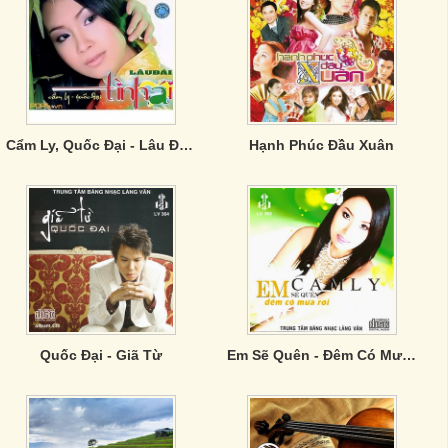
Cẩm Ly, Quốc Đại - Lâu Đài Tình Ái
Hạnh Phúc Đầu Xuân
Quốc Đại - Giã Từ
Em Sẽ Quên - Đêm Có Mưa Rơi