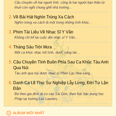
Câu chuyện về hai người lính, cũng là hai người bạn thân từ
thuở còn ngồi chung ghế nhà trường...
Về Bài Hát Nghìn Trùng Xa Cách
Nghìn trùng xa cách là một trong những tình khúc...
Phim Tài Liệu Về Nhạc Sĩ Y Vân
Không chỉ kể lại cuộc đời nhạc sĩ Y Vân...
Tháng Sáu Trời Mưa
Một ca khúc nhạc trữ tình, được sáng tác...
Câu Chuyện Tình Buồn Phía Sau Ca Khúc Tàu Anh
Qua Núi
Tàu anh qua núi được nhạc sĩ Phan Lạc Hoa sáng...
Danh Ca Lệ Thu: Sự Nghiệp Lẫy Lừng, Đời Tư Lận
Đận
Bà theo gia đình di cư vào Sài Gòn, theo học bậc trung học
Pháp tại trường Les Lauriers...
ALBUM MỚI NHẤT