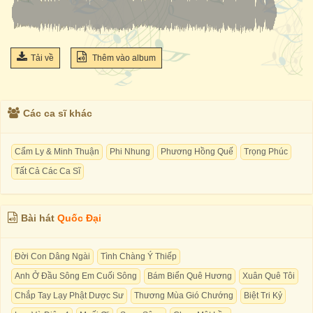
Tải về
Thêm vào album
Các ca sĩ khác
Cẩm Ly & Minh Thuận
Phi Nhung
Phương Hồng Quế
Trọng Phúc
Tất Cả Các Ca Sĩ
Bài hát
Quốc Đại
Đời Con Dâng Ngài
Tình Chàng Ý Thiếp
Anh Ở Đầu Sông Em Cuối Sông
Bám Biển Quê Hương
Xuân Quê Tôi
Chắp Tay Lạy Phật Dược Sư
Thương Mùa Gió Chướng
Biệt Tri Kỷ