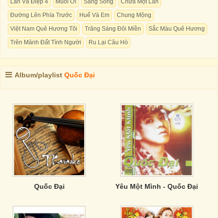
Lan Và Điệp 4
Muối Ơi
Sang Sông
Chưa Một Lần
Đường Lên Phía Trước
Huế Và Em
Chung Mộng
Việt Nam Quê Hương Tôi
Trăng Sáng Đôi Miền
Sắc Màu Quê Hương
Trên Mảnh Đất Tình Người
Ru Lại Câu Hò
Album/playlist
Quốc Đại
Quốc Đại
Yêu Một Mình - Quốc Đại