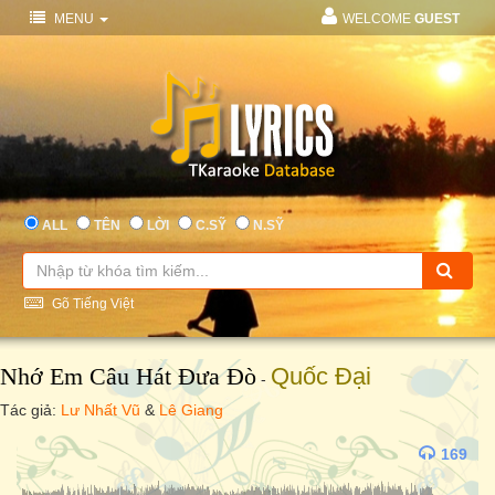
MENU
WELCOME
GUEST
ALL
TÊN
LỜI
C.SỸ
N.SỸ
Gõ Tiếng Việt
Nhớ Em Câu Hát Đưa Đò
Quốc Đại
-
Tác giả:
Lư Nhất Vũ
&
Lê Giang
169