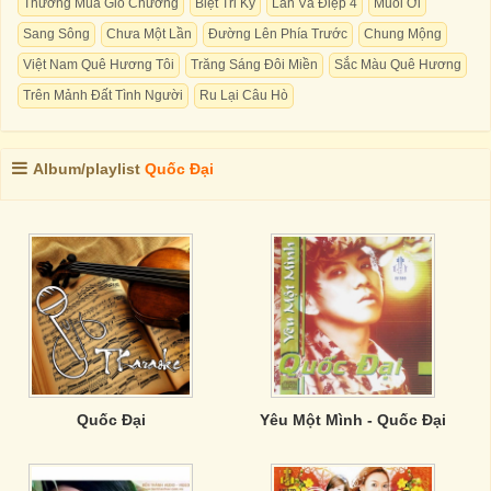
Thương Mùa Gió Chướng
Biệt Tri Kỷ
Lan Và Điệp 4
Muối Ơi
Sang Sông
Chưa Một Lần
Đường Lên Phía Trước
Chung Mộng
Việt Nam Quê Hương Tôi
Trăng Sáng Đôi Miền
Sắc Màu Quê Hương
Trên Mảnh Đất Tình Người
Ru Lại Câu Hò
Album/playlist
Quốc Đại
Quốc Đại
Yêu Một Mình - Quốc Đại