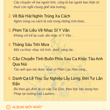
Câu chuyện về hai người lính, cũng là hai người bạn thân từ
thuở còn ngồi chung ghế nhà trường...
Về Bài Hát Nghìn Trùng Xa Cách
Nghìn trùng xa cách là một trong những tình khúc...
Phim Tài Liệu Về Nhạc Sĩ Y Vân
Không chỉ kể lại cuộc đời nhạc sĩ Y Vân...
Tháng Sáu Trời Mưa
Một ca khúc nhạc trữ tình, được sáng tác...
Câu Chuyện Tình Buồn Phía Sau Ca Khúc Tàu Anh
Qua Núi
Tàu anh qua núi được nhạc sĩ Phan Lạc Hoa sáng...
Danh Ca Lệ Thu: Sự Nghiệp Lẫy Lừng, Đời Tư Lận
Đận
Bà theo gia đình di cư vào Sài Gòn, theo học bậc trung học
Pháp tại trường Les Lauriers...
ALBUM MỚI NHẤT