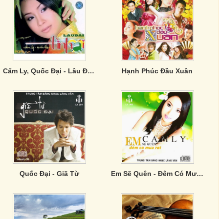
Cẩm Ly, Quốc Đại - Lâu Đài Tình Ái
Hạnh Phúc Đầu Xuân
Quốc Đại - Giã Từ
Em Sẽ Quên - Đêm Có Mưa Rơi