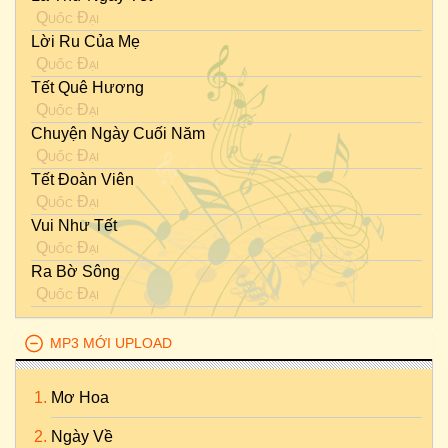
Quốc Đại
Lời Ru Của Mẹ
Quốc Đại
Tết Quê Hương
Quốc Đại
Chuyện Ngày Cuối Năm
Quốc Đại
Tết Đoàn Viên
Quốc Đại
Vui Như Tết
Quốc Đại
Ra Bờ Sông
Quốc Đại
MP3 MỚI UPLOAD
Mơ Hoa
Ngày Về