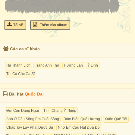
Tải về
Thêm vào album
Các ca sĩ khác
Hà Thanh Lịch
Trang Anh Thơ
Hương Lan
Ý Linh
Tất Cả Các Ca Sĩ
Bài hát
Quốc Đại
Đời Con Dâng Ngài
Tình Chàng Ý Thiếp
Anh Ở Đầu Sông Em Cuối Sông
Bám Biển Quê Hương
Xuân Quê Tôi
Chắp Tay Lạy Phật Dược Sư
Nhớ Em Câu Hát Đưa Đò