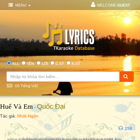
MENU
WELCOME
GUEST
ALL
TÊN
LỜI
C.SỸ
N.SỸ
Gõ Tiếng Việt
Huế Và Em
Quốc Đại
-
Tác giả:
Nhật Ngân
256