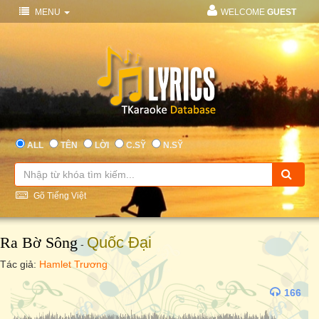
MENU
WELCOME
GUEST
ALL
TÊN
LỜI
C.SỸ
N.SỸ
Gõ Tiếng Việt
Ra Bờ Sông
Quốc Đại
-
Tác giả:
Hamlet Trương
166