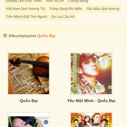
Đường Lên Phía Trước
Huế Và Em
Chung Mộng
Việt Nam Quê Hương Tôi
Trăng Sáng Đôi Miền
Sắc Màu Quê Hương
Trên Mảnh Đất Tình Người
Ru Lại Câu Hò
Album/playlist
Quốc Đại
Quốc Đại
Yêu Một Mình - Quốc Đại