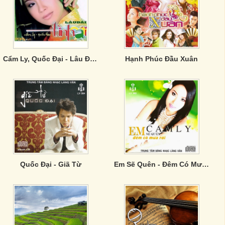
Cẩm Ly, Quốc Đại - Lâu Đài Tình Ái
Hạnh Phúc Đầu Xuân
Quốc Đại - Giã Từ
Em Sẽ Quên - Đêm Có Mưa Rơi