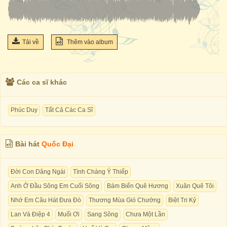
Tải về
Thêm vào album
Các ca sĩ khác
Phúc Duy
Tất Cả Các Ca Sĩ
Bài hát
Quốc Đại
Đời Con Dâng Ngài
Tình Chàng Ý Thiếp
Anh Ở Đầu Sông Em Cuối Sông
Bám Biển Quê Hương
Xuân Quê Tôi
Nhớ Em Câu Hát Đưa Đò
Thương Mùa Gió Chướng
Biệt Tri Kỷ
Lan Và Điệp 4
Muối Ơi
Sang Sông
Chưa Một Lần