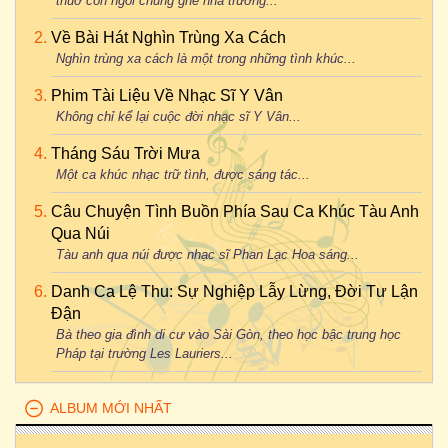
thuở còn ngồi chung ghế nhà trường...
Về Bài Hát Nghìn Trùng Xa Cách
Nghìn trùng xa cách là một trong những tình khúc...
Phim Tài Liệu Về Nhạc Sĩ Y Vân
Không chỉ kể lại cuộc đời nhạc sĩ Y Vân...
Tháng Sáu Trời Mưa
Một ca khúc nhạc trữ tình, được sáng tác...
Câu Chuyện Tình Buồn Phía Sau Ca Khúc Tàu Anh
Qua Núi
Tàu anh qua núi được nhạc sĩ Phan Lạc Hoa sáng...
Danh Ca Lệ Thu: Sự Nghiệp Lẫy Lừng, Đời Tư Lận
Đận
Bà theo gia đình di cư vào Sài Gòn, theo học bậc trung học
Pháp tại trường Les Lauriers...
ALBUM MỚI NHẤT