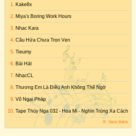
Kake8x
Miya's Boring Work Hours
Nhac Kara
Câu Hứa Chưa Trọn Vẹn
Tieumy
Bài Hát
NhạcCL
Thương Em Là Điều Anh Không Thể Ngờ
Vô Ngại Pháp
Tape Thúy Nga 032 - Họa Mi - Nghìn Trùng Xa Cách
Xem thêm