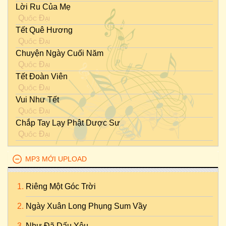
Lời Ru Của Mẹ
Quốc Đại
Tết Quê Hương
Quốc Đại
Chuyện Ngày Cuối Năm
Quốc Đại
Tết Đoàn Viên
Quốc Đại
Vui Như Tết
Quốc Đại
Chắp Tay Lạy Phật Dược Sư
Quốc Đại
MP3 MỚI UPLOAD
Riêng Một Góc Trời
Ngày Xuân Long Phụng Sum Vầy
Như Đã Dấu Yêu