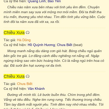
Ca sỹ thể hiện:
Quang Linh
;
Bảo Yến
Chiều nào năm xưa bên nhau với tình yêu êm đềm. Chuyện
mình miên man say sưa với mộng mơ môi mềm. Đôi ta thiết tha
trìu mến, thương yêu nhớ nhau. Tìm đến tình yêu vững bền. Cuộc
tình đôi ta năm xưa đã vời xa, xa rồi.
Chiều Xưa
Tác giả:
Hà Dũng
Ca sỹ thể hiện:
Hồ Quỳnh Hương
;
Chưa Biết
(beat)
Mong manh nắng dịu dàng cơn gió hát. Bóng chiều ngủ quên
bên gốc tre già. Lơ đãng cánh diều nghiêng rơi nắng xế. Ngập
ngừng trăng sao vén bức hoàng hôn. Có là nắng ngủ trên hoa cỏ
dại. Ðã sưởi ấm hạt sương rơi đa tình.
Chiều Xưa
Tác giả:
Chưa Biết
Ca sỹ thể hiện:
Vân Khánh
Đường về mình tôi. Lê bước buồn thiu. Chìm trong phố đêm.
Vắng vẻ tiêu điều. Nghe tim rưng rưng. Tiếc thương trong chiều.
Tầm tay đánh mất người yêu. Tình đêm nay nhớ nhau nhiều. Tôi