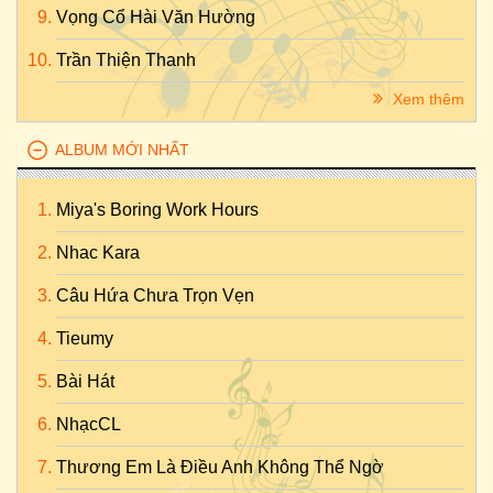
Vọng Cổ Hài Văn Hường
Trần Thiện Thanh
Xem thêm
ALBUM MỚI NHẤT
Miya's Boring Work Hours
Nhac Kara
Câu Hứa Chưa Trọn Vẹn
Tieumy
Bài Hát
NhạcCL
Thương Em Là Điều Anh Không Thể Ngờ