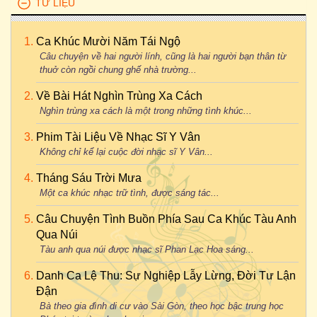
TƯ LIỆU
Ca Khúc Mười Năm Tái Ngộ
Câu chuyện về hai người lính, cũng là hai người bạn thân từ
thuở còn ngồi chung ghế nhà trường...
Về Bài Hát Nghìn Trùng Xa Cách
Nghìn trùng xa cách là một trong những tình khúc...
Phim Tài Liệu Về Nhạc Sĩ Y Vân
Không chỉ kể lại cuộc đời nhạc sĩ Y Vân...
Tháng Sáu Trời Mưa
Một ca khúc nhạc trữ tình, được sáng tác...
Câu Chuyện Tình Buồn Phía Sau Ca Khúc Tàu Anh
Qua Núi
Tàu anh qua núi được nhạc sĩ Phan Lạc Hoa sáng...
Danh Ca Lệ Thu: Sự Nghiệp Lẫy Lừng, Đời Tư Lận
Đận
Bà theo gia đình di cư vào Sài Gòn, theo học bậc trung học