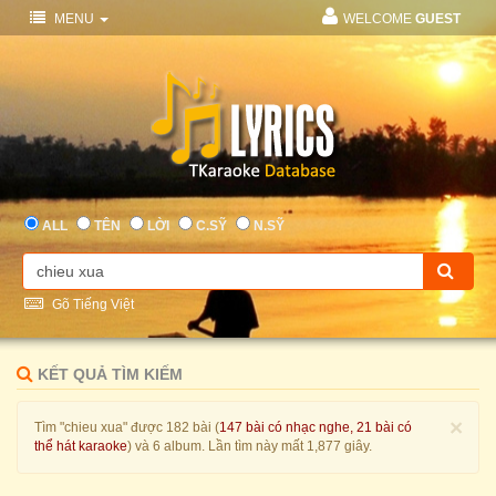
MENU
WELCOME
GUEST
ALL
TÊN
LỜI
C.SỸ
N.SỸ
Gõ Tiếng Việt
KẾT QUẢ TÌM KIẾM
×
Tìm "chieu xua" được 182 bài (
147 bài có nhạc nghe, 21 bài có
thể hát karaoke
) và 6 album. Lần tìm này mất 1,877 giây.