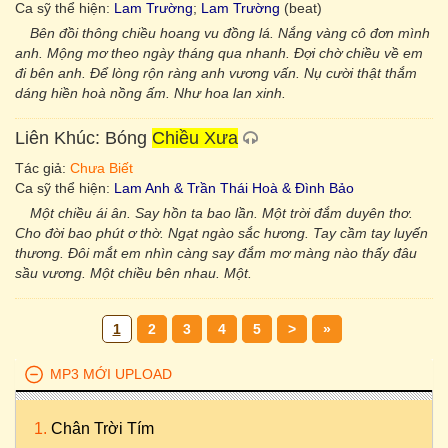
Ca sỹ thể hiện:
Lam Trường
;
Lam Trường
(beat)
Bên đồi thông chiều hoang vu đồng lá. Nắng vàng cô đơn mình
anh. Mộng mơ theo ngày tháng qua nhanh. Đợi chờ chiều về em
đi bên anh. Để lòng rộn ràng anh vương vấn. Nụ cười thật thắm
dáng hiền hoà nồng ấm. Như hoa lan xinh.
Liên Khúc: Bóng
Chiều Xưa
Tác giả:
Chưa Biết
Ca sỹ thể hiện:
Lam Anh & Trần Thái Hoà & Đình Bảo
Một chiều ái ân. Say hồn ta bao lần. Một trời đắm duyên thơ.
Cho đời bao phút ơ thờ. Ngạt ngào sắc hương. Tay cầm tay luyến
thương. Đôi mắt em nhìn càng say đắm mơ màng nào thấy đâu
sầu vương. Một chiều bên nhau. Một.
1
2
3
4
5
>
»
MP3 MỚI UPLOAD
Chân Trời Tím