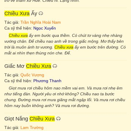
trở về thăm xứ Huế. Chiều ni. Lặng nhìn.
Chiều Xưa
Ấy
Tác giả:
Trần Nghĩa Hoài Nam
Ca sỹ thể hiện:
Ngọc Xuyến
Chiều xưa
ấy em bước qua thềm. Có chút tơ vàng nhẹ nhàng
vướng chân. Để chiều nao anh về trong giấc mộng. Mơ thấy bên
trời là muôn ánh tơ vương.
Chiều xưa
ấy em bước trên đường. Có
mắt ai nhìn thẹn thùng nón che. Để.
Giấc Mơ
Chiều Xưa
Tác giả:
Quốc Vượng
Ca sỹ thể hiện:
Phương Thanh
Giọt mưa rơi chiều hôm nao mềm vai em. Và mưa rơi nhẹ êm
như tiếng đàn. Người yêu ơi nhớ không? Chiều nao ta bước
chung. Đường mưa rơi mưa giăng mắt ngập lối. Và mưa rơi chiều
hôm nay buồn không anh? Và mưa rơi đường.
Giọt Nắng
Chiều Xưa
Tác giả:
Lam Trường