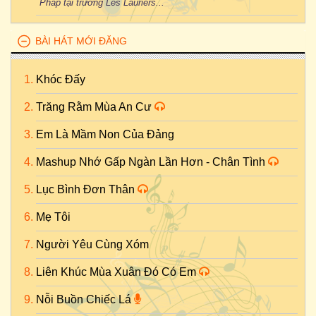
Pháp tại trường Les Lauriers...
BÀI HÁT MỚI ĐĂNG
Khóc Đấy
Trăng Rằm Mùa An Cư
Em Là Mầm Non Của Đảng
Mashup Nhớ Gấp Ngàn Lần Hơn - Chân Tình
Lục Bình Đơn Thân
Mẹ Tôi
Người Yêu Cùng Xóm
Liên Khúc Mùa Xuân Đó Có Em
Nỗi Buồn Chiếc Lá