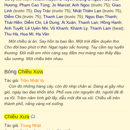
Hương
;
Phạm Cao Tùng
;
Jo Marcel
;
Anh Ngọc
(trước 75);
Giao
Linh
(trước 75);
Duy Trác
(trước 75);
Nhật Thiên Lan
(trước 75);
Diễm Chi
(trước 75);
Thanh Lan
(trước 75);
Ngọc Đan Thanh
;
Thái Hiền
;
Diễm Chi
;
Lê Dung
;
Ái Xuân
;
Thanh Lan
;
Hồng Hạnh
;
Ánh Tuyết
;
Lê Uyên Nhi
;
Vũ Khanh
;
Khánh Ly
;
Thanh Lam
(beat);
Thu Hà
;
Họa Mi
;
Hạ Vân
Một chiều ái ân. Say hồn ta bao lần. Một trời đắm duyên thơ.
Cho đời bao phút ơ thờ. Ngạt ngào sắc hương. Tay cầm tay luyến
thương. Đôi mắt em nhìn càng say đắm mơ màng nào thấy đâu
sầu vương. Một chiều bên nhau.
Bóng
Chiều Xưa
Tác giả:
Trần Nhật Vy
Còn đó những hàng cây, còn đó nhịp chân ai. Dáng ai gầy như
gió, ngày lao đao khốn khó. Phố xưa còn nguyên đó, người đã đi
xa rồi. Trăm năm tình giữ lấy, dẫu một đời xa xôi. Chiều về trên
thành phố, nắng vàng rơi xuống.
Chiều Xưa
Tác giả:
Trung Nhật