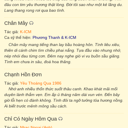
đâu con tim yêu thương thật lòng. Đời tôi sao như một kẻ lãng du.
Lang thang rong rơi qua bao tình.
Chân Mây
Tác giả:
K-ICM
Ca sỹ thể hiện:
Phương Thanh & K-ICM
Chân mây mang tiếng than lay bầu hoàng hôn. Tình liêu xiêu,
thiên di cánh chim tìm chiều phai nắng. Tựa đầu vào nhung nhớ,
nép nhói đau từng cơn. Đêm nay nghe gió vi vu buồn sầu giăng.
Tình em chưa in sâu, đoá hoa thăng.
Chạnh Hồn Đơn
Tác giả:
Yêu Thoáng Qua 1986
Nhớ anh nhiều thổn thức suốt thâu canh. Khao khát mãi mối
duyên lành thắm vẹn. Em ấp ủ tháng năm dài vun vén. Đến bây
giờ lỗi hẹn có đành không. Tình đôi ta ngỡ tưởng tỏa hương nồng.
Ai biết trước mênh mông sầu cách.
Chỉ Có Ngày Hôm Qua
Tác giả:
Nhạc Ngoại (Anh)