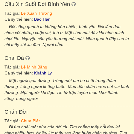
Cầu Xin Suốt Đời Bình Yên
Tác giả:
Lê Xuân Trường
Ca sỹ thể hiện:
Bảo Hân
Đời sống quanh ta không hồn nhiên, bình yên. Đời lắm đua
chen với những cuộc vui, thờ ơ. Một sớm mai đây khi bình minh
chợt lên. Nguyện cầu yêu thương mãi mãi. Nhìn quanh đây sao ta
chỉ thấy xót xa đau. Người nằm.
Chai Đá
Tác giả:
Lê Minh Bằng
Ca sỹ thể hiện:
Khánh Ly
Một người qua đường. Trông một em bé chết trong thảm
thương. Lòng người không buồn. Mau dồn chân bước nét vui bình
thường. Một người khi đọc. Tin từ trận tuyến máu khơi thành
sông. Lòng người.
Chán Đời
Tác giả:
Chưa Biết
Đi tìm hoài một nửa của đời tôi. Tìm chẳng thấy nỗi đau lại
càng nhiều hơn. Nhiều lúc thấy sao lòng buồn chán chường. Tìm