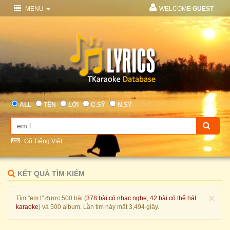
MENU
WELCOME
GUEST
ALL
TÊN
LỜI
C.SỸ
N.SỸ
Gõ Tiếng Việt
KẾT QUẢ TÌM KIẾM
×
Tìm "em l" được 500 bài (
378 bài có nhạc nghe, 42 bài có thể hát
karaoke
) và 500 album. Lần tìm này mất 3,494 giây.