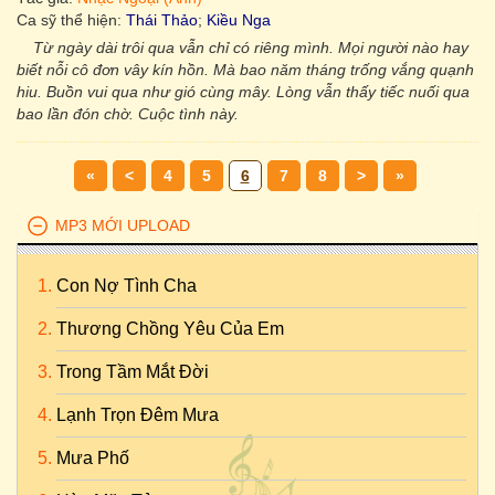
Ca sỹ thể hiện:
Thái Thảo
;
Kiều Nga
Từ ngày dài trôi qua vẫn chỉ có riêng mình. Mọi người nào hay
biết nỗi cô đơn vây kín hồn. Mà bao năm tháng trống vắng quạnh
hiu. Buồn vui qua như gió cùng mây. Lòng vẫn thấy tiếc nuối qua
bao lần đón chờ. Cuộc tình này.
«
<
4
5
6
7
8
>
»
MP3 MỚI UPLOAD
Con Nợ Tình Cha
Thương Chồng Yêu Của Em
Trong Tầm Mắt Đời
Lạnh Trọn Đêm Mưa
Mưa Phố