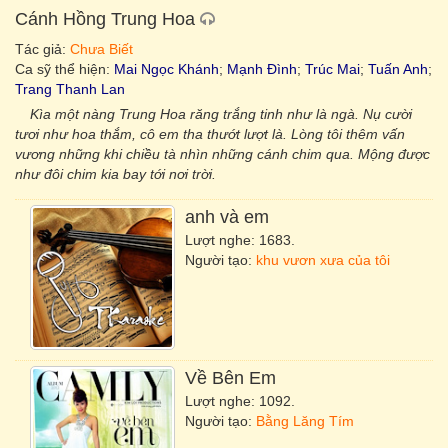
Cánh Hồng Trung Hoa
Tác giả:
Chưa Biết
Ca sỹ thể hiện:
Mai Ngọc Khánh
;
Mạnh Đình
;
Trúc Mai
;
Tuấn Anh
;
Trang Thanh Lan
Kìa một nàng Trung Hoa răng trắng tinh như là ngà. Nụ cười
tươi như hoa thắm, cô em tha thướt lượt là. Lòng tôi thêm vấn
vương những khi chiều tà nhìn những cánh chim qua. Mộng được
như đôi chim kia bay tới nơi trời.
anh và em
Lượt nghe: 1683.
Người tạo:
khu vươn xưa của tôi
Về Bên Em
Lượt nghe: 1092.
Người tạo:
Bằng Lăng Tím