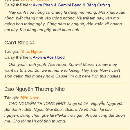
Ca sỹ thể hiện:
Akira Phan & Gemini Band & Bằng Cường
Này cánh hoa hồng có chăng là đang mơ mộng. Một khúc xuân
nồng, biết chăng tình yêu trông ngóng. Và trái tim này, vẫn mơ
mộng bao tháng ngày. Cùng nắm tay người, đón xuân về ngang
nơi này. Kìa dáng em gầy, khát khao tình.
Can't Stop
Tác giả:
Nhạc Ngoại
Ca sỹ thể hiện:
Akon & Ace Hood
Ooh yeah, ooh yeah. Ace Hood, Konvict Music. I know they
want us to stop. But we immune to losing. Hey, hey. Now I can't
stop gettin this money now. Cause I'm out here livin this hustlas.
Cao Nguyên Thương Nhớ
Tác giả:
Biển Ngọc
CAO NGUYÊN THƯƠNG NHỚ. Nhạc và lời : Nguyễn Ngọc Hải.
Bút danh : Biển Ngọc. Giai điệu : Bolero. Ai về thăm lại cao
nguyên. Dừng chân ghé lại Pleiku thơ ngàn. Ai qua vùng đất Buôn
ma. Cho tôi nhắn gởi tình thương.