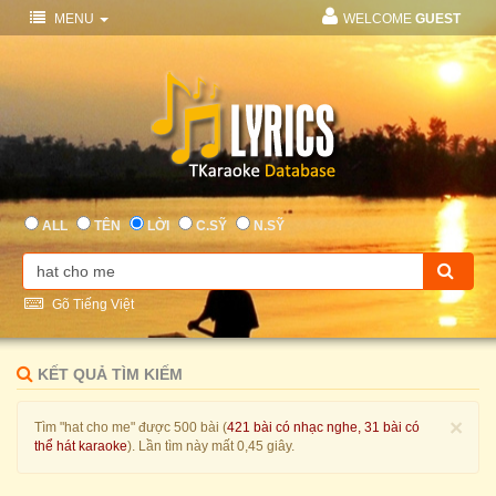
MENU
WELCOME
GUEST
ALL
TÊN
LỜI
C.SỸ
N.SỸ
Gõ Tiếng Việt
KẾT QUẢ TÌM KIẾM
×
Tìm "hat cho me" được 500 bài (
421 bài có nhạc nghe, 31 bài có
thể hát karaoke
). Lần tìm này mất 0,45 giây.