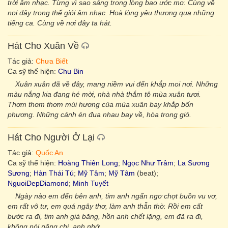
trời âm nhạc. Từng vì sao sáng trong lòng bao ước mơ. Cùng về
nơi đây trong thế giới âm nhạc. Hoà lòng yêu thương qua những
tiếng ca. Cùng về nơi đây ta hát.
Hát Cho Xuân Về
Tác giả:
Chưa Biết
Ca sỹ thể hiện:
Chu Bin
Xuân xuân đã về đây, mang niềm vui đến khắp moi nơi. Những
màu nắng kia đang hé mời, nhà nhà thắm tô mùa xuân tươi.
Thơm thơm thơm mùi hương của mùa xuân bay khắp bốn
phương. Những cánh én đua nhau bay về, hòa trong gió.
Hát Cho Người Ở Lại
Tác giả:
Quốc An
Ca sỹ thể hiện:
Hoàng Thiên Long
;
Ngọc Như Trâm
;
La Sương
Sương
;
Hàn Thái Tú
;
Mỹ Tâm
;
Mỹ Tâm
(beat);
NguoiDepDiamond
;
Minh Tuyết
Ngày nào em đến bên anh, tim anh ngẩn ngơ chợt buồn vu vơ,
em rất vô tư, em quá ngây thơ, làm anh thẫn thờ. Rồi em cất
bước ra đi, tim anh giá băng, hồn anh chết lặng, em đã ra đi,
không nói năng chi, anh nhớ.