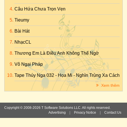
Câu Hứa Chưa Trọn Vẹn
Tieumy
Bài Hát
NhạcCL
Thương Em Là Điều Anh Không Thể Ngờ
Vô Ngại Pháp
Tape Thúy Nga 032 - Họa Mi - Nghìn Trùng Xa Cách
Xem thêm
Copyright © 2008-2026 T Software Solutions LLC. All rights reserved.
Advertising
|
Privacy Notice
|
Contact Us