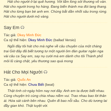
Hát cho người ở lại quê hương. Với tấm lòng sót thương vô vàn.
Hát cho người trong họ hàng. Đang biến thành ma đói lang thang.
Hát cho từng bạn bè anh em. Chúng bắt dần nhốt sâu trong rừng.
Hát cho người dưới mộ vàng.
Say Em
Tác giả:
Dkey Minh Đức
Ca sỹ thể hiện:
Dkey Minh Đức
(ballad Versio)
Ngồi đây tôi hát cho mà nghe về câu chuyện của một chàng
trai Giờ đây đã biết tương tư một người ôm đàn guitar ngân nga
vài câu ca Say em, say nụ cười mà em dành cho tôi Thành phố
môi lũ càng chật, yêu thương sao quá mong
Hát Cho Mọi Người
Tác giả:
Quốc An
Ca sỹ thể hiện:
Chưa Biết
(beat)
Thật tình cờ ngày hôm nay nơi đây. Anh em ta được biết nhau.
Cùng chuyện trò cùng chia nhau niềm vui. Trao nhau bao lời thân
ái. Hứa sát cánh bên nhau. Quên đi bao nỗi sầu. Cho dù tương lai
đầy gian khó. Thật tuyệt vời.