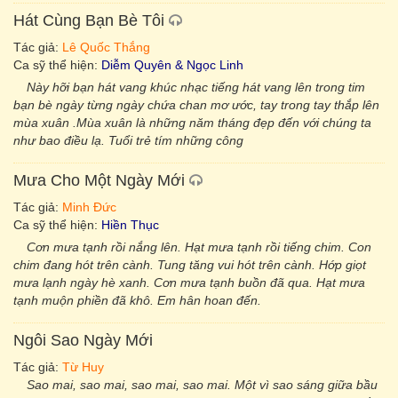
Hát Cùng Bạn Bè Tôi
Tác giả:
Lê Quốc Thắng
Ca sỹ thể hiện:
Diễm Quyên & Ngọc Linh
Này hỡi bạn hát vang khúc nhạc tiếng hát vang lên trong tim
bạn bè ngày từng ngày chứa chan mơ ước, tay trong tay thắp lên
mùa xuân .Mùa xuân là những năm tháng đẹp đến với chúng ta
như bao điều lạ. Tuổi trẻ tím những công
Mưa Cho Một Ngày Mới
Tác giả:
Minh Đức
Ca sỹ thể hiện:
Hiền Thục
Cơn mưa tạnh rồi nắng lên. Hạt mưa tạnh rồi tiếng chim. Con
chim đang hót trên cành. Tung tăng vui hót trên cành. Hớp giọt
mưa lạnh ngày hè xanh. Cơn mưa tạnh buồn đã qua. Hạt mưa
tạnh muộn phiền đã khô. Em hân hoan đến.
Ngôi Sao Ngày Mới
Tác giả:
Từ Huy
Sao mai, sao mai, sao mai, sao mai. Một vì sao sáng giữa bầu