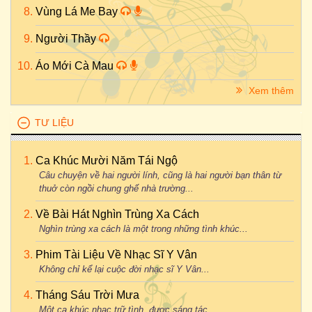
Vùng Lá Me Bay
Người Thầy
Áo Mới Cà Mau
Xem thêm
TƯ LIỆU
Ca Khúc Mười Năm Tái Ngộ
Câu chuyện về hai người lính, cũng là hai người bạn thân từ
thuở còn ngồi chung ghế nhà trường...
Về Bài Hát Nghìn Trùng Xa Cách
Nghìn trùng xa cách là một trong những tình khúc...
Phim Tài Liệu Về Nhạc Sĩ Y Vân
Không chỉ kể lại cuộc đời nhạc sĩ Y Vân...
Tháng Sáu Trời Mưa
Một ca khúc nhạc trữ tình, được sáng tác...