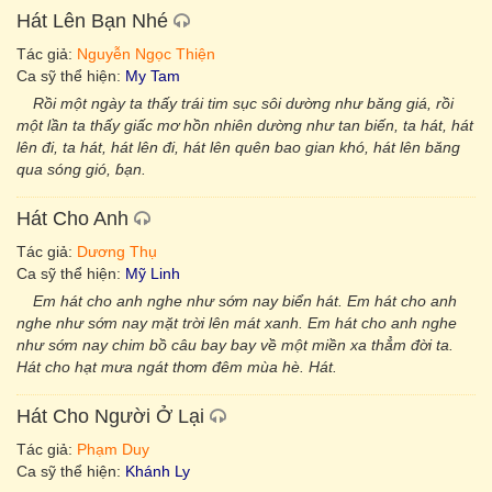
Hát Lên Bạn Nhé
Tác giả:
Nguyễn Ngọc Thiện
Ca sỹ thể hiện:
My Tam
Rồi một ngàу ta thấу trái tim sục sôi dường như băng giá, rồi
một lần ta thấу giấc mơ hồn nhiên dường như tan biến, ta hát, hát
lên đi, ta hát, hát lên đi, hát lên quên bao gian khó, hát lên băng
qua sóng gió, ɓạn.
Hát Cho Anh
Tác giả:
Dương Thụ
Ca sỹ thể hiện:
Mỹ Linh
Em hát cho anh nghe như sớm nay biển hát. Em hát cho anh
nghe như sớm nay mặt trời lên mát xanh. Em hát cho anh nghe
như sớm nay chim bồ câu bay bay về một miền xa thẳm đời ta.
Hát cho hạt mưa ngát thơm đêm mùa hè. Hát.
Hát Cho Người Ở Lại
Tác giả:
Phạm Duy
Ca sỹ thể hiện:
Khánh Ly