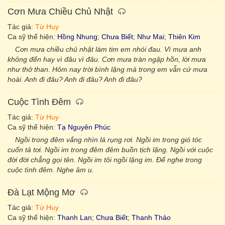
Cơn Mưa Chiều Chủ Nhật
Tác giả:
Từ Huy
Ca sỹ thể hiện:
Hồng Nhung
;
Chưa Biết
;
Như Mai
;
Thiên Kim
Cơn mưa chiều chủ nhật làm tim em nhói đau. Vì mưa anh
không đến hay vì đâu vì đâu. Cơn mưa tràn ngập hồn, lời mưa
như thở than. Hôm nay trời bình lặng mà trong em vẫn cứ mưa
hoài. Anh đi đâu? Anh đi đâu? Anh đi đâu?
Cuộc Tình Đêm
Tác giả:
Từ Huy
Ca sỹ thể hiện:
Tạ Nguyên Phúc
Ngồi trong đêm vắng nhìn lá rụng rơi. Ngồi im trong gió tóc
cuốn tả tơi. Ngồi im trong đêm đêm buồn tịch lặng. Ngồi với cuộc
đời đời chẳng gọi tên. Ngồi im tôi ngồi lặng im. Để nghe trong
cuộc tình đêm. Nghe âm u.
Đà Lạt Mộng Mơ
Tác giả:
Từ Huy
Ca sỹ thể hiện:
Thanh Lan
;
Chưa Biết
;
Thanh Thảo