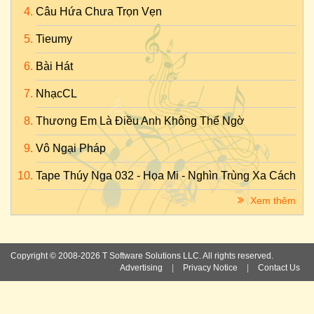
Câu Hứa Chưa Trọn Vẹn
Tieumy
Bài Hát
NhạcCL
Thương Em Là Điều Anh Không Thể Ngờ
Vô Ngại Pháp
Tape Thúy Nga 032 - Họa Mi - Nghìn Trùng Xa Cách
Xem thêm
Copyright © 2008-2026 T Software Solutions LLC. All rights reserved.
Advertising
|
Privacy Notice
|
Contact Us