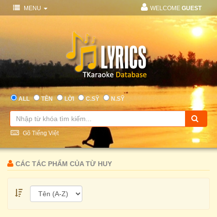
MENU
WELCOME
GUEST
ALL
TÊN
LỜI
C.SỸ
N.SỸ
Gõ Tiếng Việt
CÁC TÁC PHẨM CỦA TỪ HUY