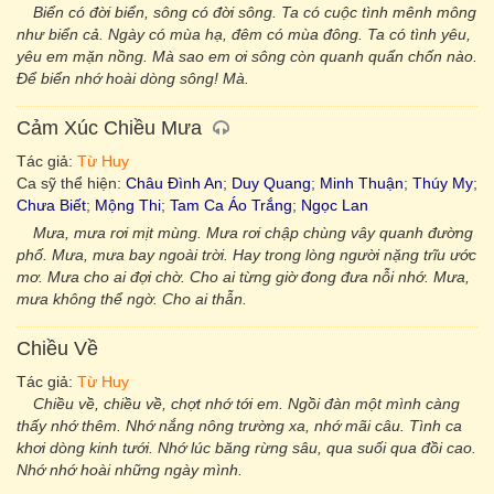
Biển có đời biển, sông có đời sông. Ta có cuộc tình mênh mông
như biển cả. Ngày có mùa hạ, đêm có mùa đông. Ta có tình yêu,
yêu em mặn nồng. Mà sao em ơi sông còn quanh quẩn chốn nào.
Để biển nhớ hoài dòng sông! Mà.
Cảm Xúc Chiều Mưa
Tác giả:
Từ Huy
Ca sỹ thể hiện:
Châu Đình An
;
Duy Quang
;
Minh Thuận
;
Thúy My
;
Chưa Biết
;
Mộng Thi
;
Tam Ca Áo Trắng
;
Ngọc Lan
Mưa, mưa rơi mịt mùng. Mưa rơi chập chùng vây quanh đường
phố. Mưa, mưa bay ngoài trời. Hay trong lòng người nặng trĩu ước
mơ. Mưa cho ai đợi chờ. Cho ai từng giờ đong đưa nỗi nhớ. Mưa,
mưa không thể ngờ. Cho ai thẫn.
Chiều Về
Tác giả:
Từ Huy
Chiều về, chiều về, chợt nhớ tới em. Ngồi đàn một mình càng
thấy nhớ thêm. Nhớ nắng nông trường xa, nhớ mãi câu. Tình ca
khơi dòng kinh tưới. Nhớ lúc băng rừng sâu, qua suối qua đồi cao.
Nhớ nhớ hoài những ngày mình.