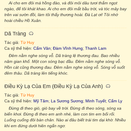
Ai cho em đôi má hồng đào, và đôi môi dâu tươi thắm ngọt
ngào, để tôi khát khao. Ai cho em đôi mắt bầu trời, và tóc mây bay
trên vai sườn đồi, làm tôi thấy thương hoài. Ðà Lạt ơi! Tôi nhớ
hoài chiều Hồ Xuân.
Dã Tràng
Tác giả:
Từ Huy
Ca sỹ thể hiện:
Cẩm Vân
;
Đàm Vĩnh Hưng
;
Thanh Lam
Đêm nằm nghe sóng vỗ. Dã tràng lệ thương đau. Bao nhiều
năm gian khổ. Một con sóng bạc đầu. Đêm nằm nghe sóng vỗ.
Hồn cát cũng thương đau. Đêm nằm nghe sóng vỗ. Sóng vỗ suốt
đêm thâu. Dã tràng lên tiếng khóc.
Điều Kỳ Lạ Của Em (Điều Kỳ Lạ Của Anh)
Tác giả:
Từ Huy
Ca sỹ thể hiện:
Mỹ Tâm
;
La Sương Sương
;
Minh Tuyết
;
Cẩm Ly
Đừng đi theo gió, gió bay về trời. Đừng đi theo sóng, sóng xa
biển khơi. Đừng đi theo em anh nhé, làm con tim em bối rối.
Luống cuống đôi bàn chân. Nào ai đâu biết trái tim dại khờ. Nhiều
khi em đứng dưới hiên ngẩn ngơ.