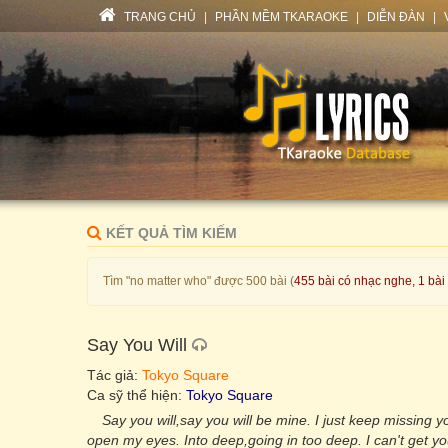
TRANG CHỦ
|
PHẦN MỀM TKARAOKE
|
DIỄN ĐÀN
|
KẾT QUẢ TÌM KIẾM
Tìm "no matter who" được 500 bài (
455 bài có nhạc nghe, 1 bài
Say You Will
Tác giả:
Tokyo Square
Ca sỹ thể hiện:
Tokyo Square
Say you will,say you will be mine. I just keep missing you
open my eyes. Into deep,going in too deep. I can't get y