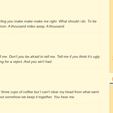
arling you make make make me righr. What should i do. To be
 from. A thousand miles away. A thousand.
 me. Don't you be afraid to tell me. Tell me if you think it's ugly.
g for a reject. And you ain't had.
nd three cups of coffee but I can't clear my head from what went
s but somehow we keep it together. You hear me.