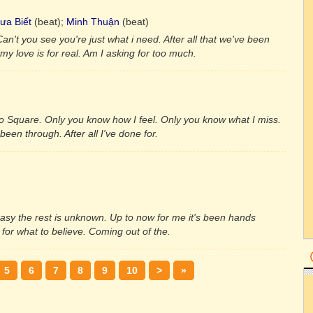
ưa Biết
(beat);
Minh Thuận
(beat)
n't you see you're just what i need. After all that we've been
my love is for real. Am I asking for too much.
o Square. Only you know how I feel. Only you know what I miss.
been through. After all I've done for.
 easy the rest is unknown. Up to now for me it's been hands
or what to believe. Coming out of the.
5
6
7
8
9
10
>
»