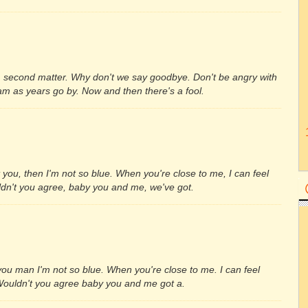
'm second matter. Why don't we say goodbye. Don't be angry with
am as years go by. Now and then there's a fool.
at you, then I'm not so blue. When you're close to me, I can feel
ldn't you agree, baby you and me, we've got.
t you man I'm not so blue. When you're close to me. I can feel
 Wouldn't you agree baby you and me got a.