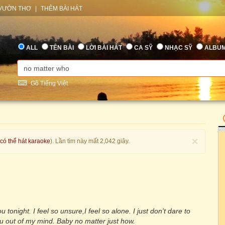
VƯỜN THƠ
|
THÊM BÀI HÁT
ALL
TÊN BÀI
LỜI BÀI HÁT
CA SỸ
NHẠC SỸ
ALBU
Gõ Tiếng Việt
×
 có thể hát karaoke
). Lần tìm này mất 2,042 giây.
 tonight. I feel so unsure,I feel so alone. I just don't dare to
ou out of my mind. Baby no matter just how.