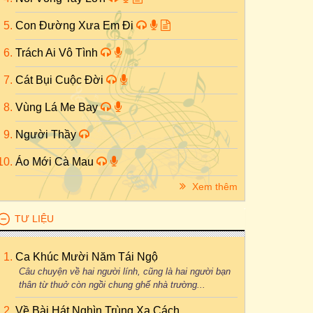
Con Đường Xưa Em Đi
Trách Ai Vô Tình
Cát Bụi Cuộc Đời
Vùng Lá Me Bay
Người Thầy
Áo Mới Cà Mau
Xem thêm
TƯ LIỆU
Ca Khúc Mười Năm Tái Ngộ
Câu chuyện về hai người lính, cũng là hai người bạn
thân từ thuở còn ngồi chung ghế nhà trường...
Về Bài Hát Nghìn Trùng Xa Cách