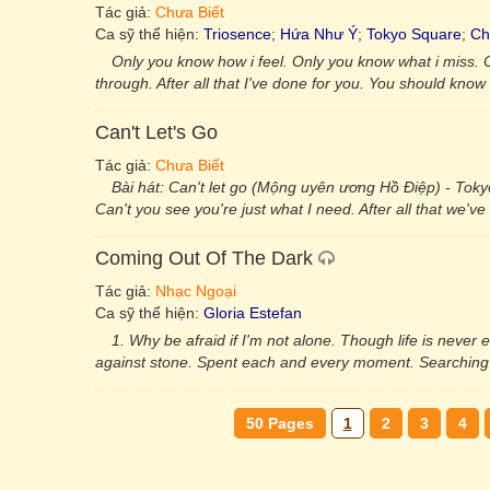
Tác giả:
Chưa Biết
Ca sỹ thể hiện:
Triosence
;
Hứa Như Ý
;
Tokyo Square
;
Ch
Only you know how i feel. Only you know what i miss. Ca
through. After all that I've done for you. You should know 
Can't Let's Go
Tác giả:
Chưa Biết
Bài hát: Can't let go (Mộng uyên ương Hồ Điệp) - Toky
Can't you see you're just what I need. After all that we've 
Coming Out Of The Dark
Tác giả:
Nhạc Ngoại
Ca sỹ thể hiện:
Gloria Estefan
1. Why be afraid if I'm not alone. Though life is never
against stone. Spent each and every moment. Searching f
50 Pages
1
2
3
4