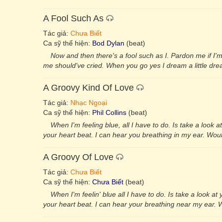
A Fool Such As
Tác giả:
Chưa Biết
Ca sỹ thể hiện:
Bod Dylan
(beat)
Now and then there's a fool such as I. Pardon me if I
me should've cried. When you go yes I dream a little dre
A Groovy Kind Of Love
Tác giả:
Nhạc Ngoại
Ca sỹ thể hiện:
Phil Collins
(beat)
When I'm feeling blue, all I have to do. Is take a look 
your heart beat. I can hear you breathing in my ear. Wou
A Groovy Of Love
Tác giả:
Chưa Biết
Ca sỹ thể hiện:
Chưa Biết
(beat)
When I'm feelin' blue all I have to do. Is take a look a
your heart beat. I can hear your breathing near my ear.