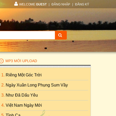
WELCOME
GUEST
|
ĐĂNG NHẬP
|
ĐĂNG KÝ
M
MP3 MỚI UPLOAD
Riêng Một Góc Trời
Ngày Xuân Long Phụng Sum Vầy
Như Đã Dấu Yêu
Việt Nam Ngày Mới
Tình Ca