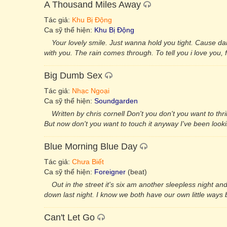
A Thousand Miles Away
Tác giả:
Khu Bị Động
Ca sỹ thể hiện:
Khu Bị Động
Your lovely smile. Just wanna hold you tight. Cause d
with you. The rain comes through. To tell you i love you,
Big Dumb Sex
Tác giả:
Nhạc Ngoại
Ca sỹ thể hiện:
Soundgarden
Written by chris cornell Don't you don't you want to thrill
But now don't you want to touch it anyway I've been lookin
Blue Morning Blue Day
Tác giả:
Chưa Biết
Ca sỹ thể hiện:
Foreigner
(beat)
Out in the street it's six am another sleepless night a
down last night. I know we both have our own little way
Can't Let Go