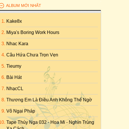
ALBUM MỚI NHẤT
Kake8x
Miya's Boring Work Hours
Nhac Kara
Câu Hứa Chưa Trọn Vẹn
Tieumy
Bài Hát
NhạcCL
Thương Em Là Điều Anh Không Thể Ngờ
Vô Ngại Pháp
Tape Thúy Nga 032 - Họa Mi - Nghìn Trùng
Xa Cách