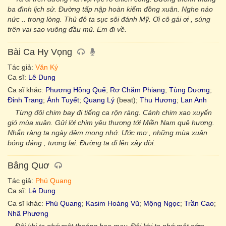
ba đình lịch sử. Đường tấp nập hoàn kiếm đồng xuân. Nghe náo
nức .. trong lòng. Thủ đô ta sục sôi đánh Mỹ. Ơi cô gái ơi , súng
trên vai sao vuông đầu mũ. Em đi về.
Bài Ca Hy Vọng
Tác giả:
Văn Ký
Ca sĩ:
Lê Dung
Ca sĩ khác:
Phương Hồng Quế
;
Rơ Chăm Phiang
;
Tùng Dương
;
Đinh Trang
;
Ánh Tuyết
;
Quang Lý
(beat);
Thu Hương
;
Lan Anh
Từng đôi chim bay đi tiếng ca rộn ràng. Cánh chim xao xuyến
gió mùa xuân. Gửi lời chim yêu thương tới Miền Nam quê hương.
Nhắn ràng ta ngày đêm mong nhớ. Ước mơ , những mùa xuân
bóng dáng , tương lai. Đường ta đi lên xây đời.
Bâng Quơ
Tác giả:
Phú Quang
Ca sĩ:
Lê Dung
Ca sĩ khác:
Phú Quang
;
Kasim Hoàng Vũ
;
Mộng Ngọc
;
Trần Cao
;
Nhã Phương