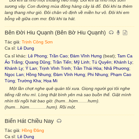
Đôi khi ta nhớ một thoáng heo may. Đôi khi ta nhớ một sớm
sương vây. Con đường mùa đông hàng cây lá đổ. Đôi khi ta thèm
lang thang như gió. Đôi chân vô định về miền hư vô. Đôi khi em
bỗng về giữa cơn mơ. Đôi khi ta hát.
Bên Đời Hiu Quạnh (Bên Bờ Hiu Quạnh)
Tác giả:
Trịnh Công Sơn
Ca sĩ:
Lê Dung
Ca sĩ khác:
Lê Phong
;
Trần Cao
;
Đàm Vĩnh Hưng
(beat);
Tam Ca
Áo Trắng
;
Quang Dũng
;
Trần Tiến
;
Mỹ Linh
;
Tú Quyên
;
Khánh Ly
;
Khánh Ly
;
Ý Lan
;
Trịnh Vĩnh Trinh
;
Trần Thái Hòa
;
Nhã Phương
;
Ngọc Lan
;
Hồng Nhung
;
Đàm Vĩnh Hưng
;
Phi Nhung
;
Phạm Cao
Tùng
;
Trường Kha
;
Họa Mi
Một lần chợt nghe quê quán tôi xưa. Giọng người gọi tôi nghe
tiếng rất nhu mì. Lòng thật bình yên mà sao buồn thế. Giật mình
nhìn tôi ngồi hát bao giờ. (hưm...hừm........hưm).
(hưm....hừm..............hưm). Rồi một.
Biển Hát Chiều Nay
Tác giả:
Hồng Đăng
Ca sĩ:
Lê Dung