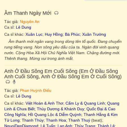
Âm Thanh Ngày Mới
Tác giả:
Nguyên An
Ca sĩ:
Lê Dung
Ca sĩ khác:
Xuân Lục
;
Huy Hồng
;
Bá Phúc
;
Xuân Trường
Âm thanh mới ngân vang trong dòng tên tổ quốc. Đang chuyển
rung tiếng vang. Non sông yêu dấu của ta. Ngàn đời vinh quang
nước. Cộng Hòa Xã Hội Chủ Nghĩa Việt Nam. Chặng đường mới.
Thênh thang. Mừng vui trong ánh mắt.
Anh Ở Đầu Sông Em Cuối Sông (Em Ở Đầu Sông
Anh Cuối Sông, Anh Ở Đầu Sông Em Ở Cuối Sông)
Tác giả:
Phan Huỳnh Điểu
Ca sĩ:
Lê Dung
Ca sĩ khác:
Việt Hoàn & Anh Thơ
;
Cẩm Ly & Quang Linh
;
Quang
Linh & Chưa Biết
;
Thùy Dương & Khánh Duy
;
Quốc Đại & Cao
Công Nghĩa
;
Hồ Quang Lộc & Diễm Quỳnh
;
Thanh Hằng & Kim
Tử Long
;
Thanh Thúy
;
Thanh Hoa
;
Thanh Thuý
(beat);
NguoiDepDiamond
;
Lê Tuấn
;
Lan Anh
;
Thùy Trang
;
Thành Lê
;