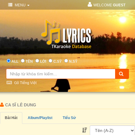
MENU
WELCOME
GUEST
ALL
TÊN
LỜI
C.SỸ
N.SỸ
Gõ Tiếng Việt
CA SĨ LÊ DUNG
Bài Hát
Album/Playlist
Tiểu Sử