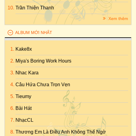
Trần Thiện Thanh
Xem thêm
ALBUM MỚI NHẤT
Kake8x
Miya's Boring Work Hours
Nhac Kara
Câu Hứa Chưa Trọn Vẹn
Tieumy
Bài Hát
NhạcCL
Thương Em Là Điều Anh Không Thể Ngờ