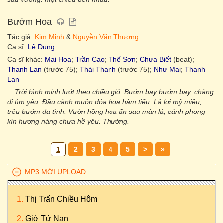
Bướm Hoa
Tác giả:
Kim Minh
&
Nguyễn Văn Thương
Ca sĩ:
Lê Dung
Ca sĩ khác:
Mai Hoa
;
Trần Cao
;
Thế Sơn
;
Chưa Biết
(beat);
Thanh Lan
(trước 75);
Thái Thanh
(trước 75);
Như Mai
;
Thanh
Lan
Trời bình minh lướt theo chiều gió. Bướm bay bướm bay, chàng
đi tìm yêu. Đầu cành muôn đóa hoa hàm tiếu. Lả lơi mỹ miều,
trêu bướm đa tình. Vườn hồng hoa ẩn sau màn lá, cánh phong
kín hương nàng chưa hề yêu. Thường.
1
2
3
4
5
>
»
MP3 MỚI UPLOAD
Thị Trấn Chiều Hôm
Giờ Tử Nạn