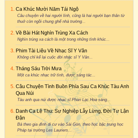
Ca Khúc Mười Năm Tái Ngộ
Câu chuyện về hai người lính, cũng là hai người bạn thân từ
thuở còn ngồi chung ghế nhà trường...
Về Bài Hát Nghìn Trùng Xa Cách
Nghìn trùng xa cách là một trong những tình khúc...
Phim Tài Liệu Về Nhạc Sĩ Y Vân
Không chỉ kể lại cuộc đời nhạc sĩ Y Vân...
Tháng Sáu Trời Mưa
Một ca khúc nhạc trữ tình, được sáng tác...
Câu Chuyện Tình Buồn Phía Sau Ca Khúc Tàu Anh
Qua Núi
Tàu anh qua núi được nhạc sĩ Phan Lạc Hoa sáng...
Danh Ca Lệ Thu: Sự Nghiệp Lẫy Lừng, Đời Tư Lận
Đận
Bà theo gia đình di cư vào Sài Gòn, theo học bậc trung học
Pháp tại trường Les Lauriers...