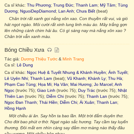
Ca sĩ khác:
Thu Phương
;
Trung Đức
;
Thanh Lam
;
Mỹ Tâm
;
Tùng
Dương
;
NguoiDepDiamond
;
Lan Anh
;
Chưa Biết
(beat)
Chân trời rất xanh gọi nắng xôn xao. Con thuyền rất vui, và gió
hát ngọt ngào. Môi cười rất xinh lung linh màu áo. Mây trắng gợn
lên những cánh chim hải âu. Có gì sáng nay mà nắng xôn xao ?
Chân trời vẫn xanh màu.
Bóng Chiều Xưa
Tác giả:
Dương Thiệu Tước
&
Minh Trang
Ca sĩ:
Lê Dung
Ca sĩ khác:
Ngọc Huệ & Tuyết Nhung & Khánh Huyền
;
Ánh Tuyết
;
Lê Uyên Nhi
;
Thanh Lam
(beat);
Vũ Khanh
;
Khánh Ly
;
Thu Hà
;
Phạm Cao Tùng
;
Họa Mi
;
Hạ Vân
;
Mai Hương
;
Jo Marcel
;
Anh
Ngọc
(trước 75);
Giao Linh
(trước 75);
Duy Trác
(trước 75);
Nhật
Thiên Lan
(trước 75);
Diễm Chi
(trước 75);
Thanh Lan
(trước 75);
Ngọc Đan Thanh
;
Thái Hiền
;
Diễm Chi
;
Ái Xuân
;
Thanh Lan
;
Hồng Hạnh
Một chiều ái ân. Say hồn ta bao lần. Một trời đắm duyên thơ.
Cho đời bao phút ơ thờ. Ngạt ngào sắc hương. Tay cầm tay luyến
thương. Đôi mắt em nhìn càng say đắm mơ màng nào thấy đâu
sầu vương. Một chiều bên nhau.