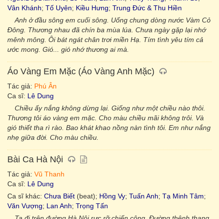
Vân Khánh
;
Tố Uyên
;
Kiều Hưng
;
Trung Đức & Thu Hiền
Anh ở đầu sông em cuối sông. Uống chung dòng nước Vàm Cỏ
Đông. Thương nhau đã chín ba mùa lúa. Chưa ngày gặp lại nhớ
mênh mông. Ôi bát ngát chân trơi miền Hạ. Tím tình yêu tím cả
ước mong. Gió... gió nhớ thương ai mà.
Áo Vàng Em Mặc (Áo Vàng Anh Mặc)
Tác giả:
Phú Ân
Ca sĩ:
Lê Dung
Chiều ấy nắng không dừng lại. Giống như một chiều nào thôi.
Thương tôi áo vàng em mặc. Cho màu chiều mãi không trôi. Và
gió thiết tha rì rào. Bao khát khao nồng nàn tình tôi. Em như nắng
nhẹ giữa đời. Cho màu chiều.
Bài Ca Hà Nội
Tác giả:
Vũ Thanh
Ca sĩ:
Lê Dung
Ca sĩ khác:
Chưa Biết
(beat);
Hồng Vy
;
Tuấn Anh
;
Tạ Minh Tâm
;
Văn Vượng
;
Lan Anh
;
Trọng Tấn
Ta đi trên đường Hà Nội rực rỡ chiến công. Đường thênh thang