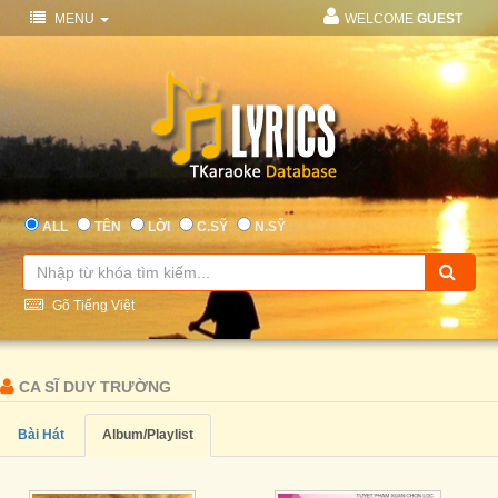
MENU
WELCOME
GUEST
ALL
TÊN
LỜI
C.SỸ
N.SỸ
Gõ Tiếng Việt
CA SĨ DUY TRƯỜNG
Bài Hát
Album/Playlist