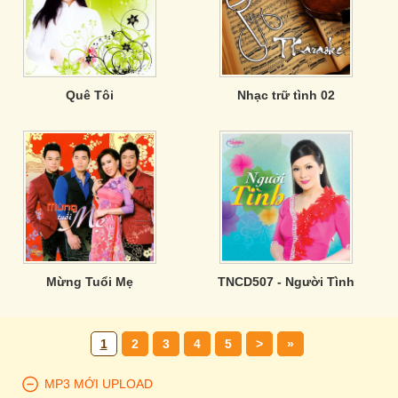
Quê Tôi
Nhạc trữ tình 02
Mừng Tuổi Mẹ
TNCD507 - Người Tình
1
2
3
4
5
>
»
MP3 MỚI UPLOAD