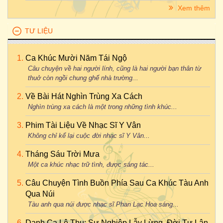
Xem thêm
TƯ LIỆU
Ca Khúc Mười Năm Tái Ngộ
Câu chuyện về hai người lính, cũng là hai người bạn thân từ
thuở còn ngồi chung ghế nhà trường...
Về Bài Hát Nghìn Trùng Xa Cách
Nghìn trùng xa cách là một trong những tình khúc...
Phim Tài Liệu Về Nhạc Sĩ Y Vân
Không chỉ kể lại cuộc đời nhạc sĩ Y Vân...
Tháng Sáu Trời Mưa
Một ca khúc nhạc trữ tình, được sáng tác...
Câu Chuyện Tình Buồn Phía Sau Ca Khúc Tàu Anh
Qua Núi
Tàu anh qua núi được nhạc sĩ Phan Lạc Hoa sáng...
Danh Ca Lệ Thu: Sự Nghiệp Lẫy Lừng, Đời Tư Lận