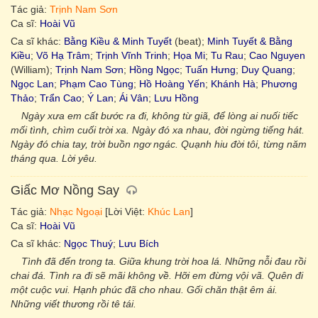
Tác giả:
Trịnh Nam Sơn
Ca sĩ:
Hoài Vũ
Ca sĩ khác:
Bằng Kiều & Minh Tuyết
(beat);
Minh Tuyết & Bằng
Kiều
;
Võ Hạ Trâm
;
Trịnh Vĩnh Trinh
;
Họa Mi
;
Tu Rau
;
Cao Nguyen
(William);
Trịnh Nam Sơn
;
Hồng Ngọc
;
Tuấn Hưng
;
Duy Quang
;
Ngọc Lan
;
Phạm Cao Tùng
;
Hồ Hoàng Yến
;
Khánh Hà
;
Phương
Thảo
;
Trẩn Cao
;
Ý Lan
;
Ái Vân
;
Lưu Hồng
Ngày xưa em cất bước ra đi, không từ giã, để lòng ai nuối tiếc
mối tình, chìm cuối trời xa. Ngày đó xa nhau, đời ngừng tiếng hát.
Ngày đó chia tay, trời buồn ngơ ngác. Quạnh hiu đời tôi, từng năm
tháng qua. Lời yêu.
Giấc Mơ Nồng Say
Tác giả:
Nhạc Ngoại
[Lời Việt:
Khúc Lan
]
Ca sĩ:
Hoài Vũ
Ca sĩ khác:
Ngọc Thuý
;
Lưu Bích
Tình đã đến trong ta. Giữa khung trời hoa lá. Những nỗi đau rồi
chai đá. Tình ra đi sẽ mãi không về. Hỡi em đừng vội vã. Quên đi
một cuộc vui. Hạnh phúc đã cho nhau. Gối chăn thật êm ái.
Những viết thương rồi tê tái.