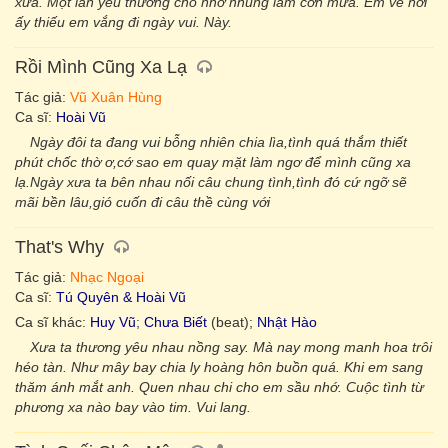
xưa. Một lần yêu thương cho nhớ nhung làm cơn mưa. Em về nơi
ấy thiếu em vắng đi ngày vui. Này.
Rồi Mình Cũng Xa Lạ
Tác giả:
Vũ Xuân Hùng
Ca sĩ:
Hoài Vũ
Ngày đôi ta đang vui bỗng nhiên chia lìa,tình quá thắm thiết
phút chốc thờ ơ,cớ sao em quay mặt làm ngơ để mình cũng xa
lạ.Ngày xưa ta bên nhau nối câu chung tình,tình đó cứ ngỡ sẽ
mãi bền lâu,gió cuốn đi câu thề cùng với
That's Why
Tác giả:
Nhạc Ngoại
Ca sĩ:
Tú Quyên & Hoài Vũ
Ca sĩ khác:
Huy Vũ
;
Chưa Biết
(beat);
Nhật Hào
Xưa ta thương yêu nhau nồng say. Mà nay mong manh hoa trôi
héo tàn. Như mây bay chia ly hoàng hôn buồn quá. Khi em sang
thăm ánh mắt anh. Quen nhau chi cho em sầu nhớ. Cuộc tình từ
phương xa nào bay vào tim. Vui lang.