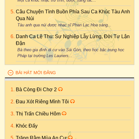
Một ca khúc nhạc trữ tình, được sáng tác...
Câu Chuyện Tình Buồn Phía Sau Ca Khúc Tàu Anh
Qua Núi
Tàu anh qua núi được nhạc sĩ Phan Lạc Hoa sáng...
Danh Ca Lệ Thu: Sự Nghiệp Lẫy Lừng, Đời Tư Lận
Đận
Bà theo gia đình di cư vào Sài Gòn, theo học bậc trung học
Pháp tại trường Les Lauriers...
BÀI HÁT MỚI ĐĂNG
Bà Còng Đi Chợ 2
Đau Xót Riêng Mình Tôi
Thị Trấn Chiều Hôm
Khóc Đấy
Trăng Rằm Mùa An Cư