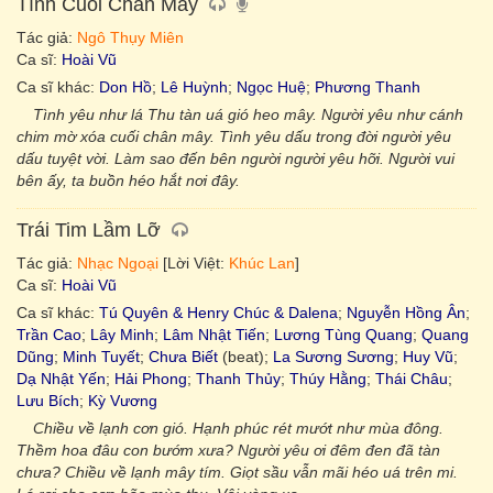
Tình Cuối Chân Mây
Tác giả:
Ngô Thụy Miên
Ca sĩ:
Hoài Vũ
Ca sĩ khác:
Don Hồ
;
Lê Huỳnh
;
Ngọc Huệ
;
Phương Thanh
Tình yêu như lá Thu tàn uá gió heo mây. Người yêu như cánh
chim mờ xóa cuối chân mây. Tình yêu dấu trong đời người yêu
dấu tuyệt vời. Làm sao đến bên người người yêu hỡi. Người vui
bên ấy, ta buồn héo hắt nơi đây.
Trái Tim Lầm Lỡ
Tác giả:
Nhạc Ngoại
[Lời Việt:
Khúc Lan
]
Ca sĩ:
Hoài Vũ
Ca sĩ khác:
Tú Quyên & Henry Chúc & Dalena
;
Nguyễn Hồng Ân
;
Trần Cao
;
Lây Minh
;
Lâm Nhật Tiến
;
Lương Tùng Quang
;
Quang
Dũng
;
Minh Tuyết
;
Chưa Biết
(beat);
La Sương Sương
;
Huy Vũ
;
Dạ Nhật Yến
;
Hải Phong
;
Thanh Thủy
;
Thúy Hằng
;
Thái Châu
;
Lưu Bích
;
Kỳ Vương
Chiều về lạnh cơn gió. Hạnh phúc rét mướt như mùa đông.
Thềm hoa đâu con bướm xưa? Người yêu ơi đêm đen đã tàn
chưa? Chiều về lạnh mây tím. Giọt sầu vẫn mãi héo uá trên mi.