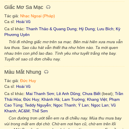
Giấc Mơ Sa Mạc
Tác giả:
Nhạc Ngoại (Pháp)
Ca sĩ:
Hoài Vũ
Ca sĩ khác:
Thanh Thảo & Quang Dung
;
Hỷ Dung
;
Lưu Bích
;
Kỳ
Phương Uyên
Trôi đi những giấc mơ trên sa mạc. Bên mái hiên xưa mưa vẫn
lưa thưa. Sao câu hát vẫn thiết tha như hôm nào. Ta mới quen
nhau trên con phố lao đao. Tình yêu như tuyết trắng nhẹ bay.
Tuyết ơi! sao cô đơn chiều nay.
Màu Mắt Nhung
Tác giả:
Đức Huy
Ca sĩ:
Hoài Vũ
Ca sĩ khác:
Mai Thanh Sơn
;
Lê Anh Dũng
;
Chưa Biết
(beat);
Trần
Thái Hòa
;
Đức Huy
;
Khánh Hà
;
Lam Trường
;
Khang Việt
;
Phạm
Cao Tùng
;
Teddy Nguyễn
;
Ngọc Thanh
;
Ý Lan
;
Ngọc Lan
;
Vũ
Khanh
;
AC&M
;
Thế Sơn
Con đường trơn ướt tiễn em ra đi chiều nay. Mùa thu mưa bay
vùi trong mắt em đợi chờ. Chờ em nơi hẹn cũ, chờ em trên lối