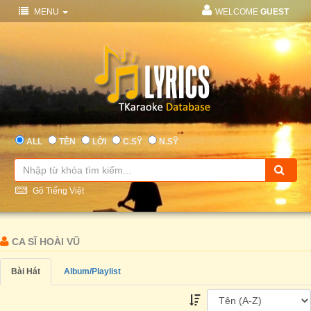
MENU
WELCOME
GUEST
ALL
TÊN
LỜI
C.SỸ
N.SỸ
Gõ Tiếng Việt
CA SĨ HOÀI VŨ
Bài Hát
Album/Playlist