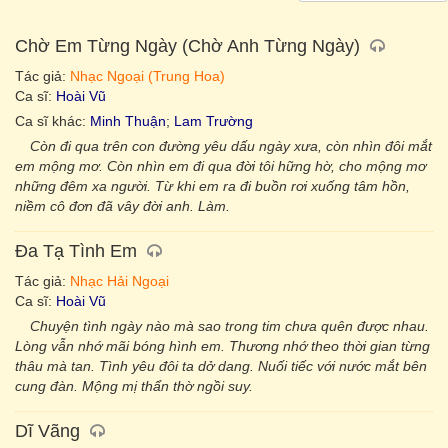
Chờ Em Từng Ngày (Chờ Anh Từng Ngày)
Tác giả:
Nhạc Ngoại (Trung Hoa)
Ca sĩ:
Hoài Vũ
Ca sĩ khác:
Minh Thuận
;
Lam Trường
Còn đi qua trên con đường yêu dấu ngày xưa, còn nhìn đôi mắt
em mộng mơ. Còn nhìn em đi qua đời tôi hững hờ, cho mộng mơ
những đêm xa người. Từ khi em ra đi buồn rơi xuống tâm hồn,
niềm cô đơn đã vây đời anh. Làm.
Đa Tạ Tình Em
Tác giả:
Nhạc Hải Ngoại
Ca sĩ:
Hoài Vũ
Chuyện tình ngày nào mà sao trong tim chưa quên được nhau.
Lòng vẫn nhớ mãi bóng hình em. Thương nhớ theo thời gian từng
thâu mà tan. Tình yêu đôi ta dở dang. Nuối tiếc với nước mắt bên
cung đàn. Mộng mị thẩn thờ ngồi suy.
Dĩ Vãng