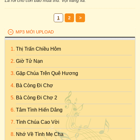
Lá rơi cho cơn bão mùa thu. Vội vàng xa.
1
2
>
MP3 MỚI UPLOAD
Thị Trấn Chiều Hôm
Giờ Tử Nạn
Gặp Chúa Trên Quê Hương
Bà Còng Đi Chợ
Bà Còng Đi Chợ 2
Tâm Tình Hiến Dâng
Tình Chúa Cao Vời
Nhớ Về Tình Mẹ Cha