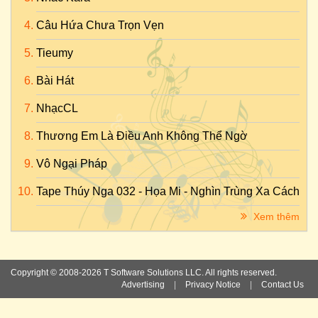
Câu Hứa Chưa Trọn Vẹn
Tieumy
Bài Hát
NhạcCL
Thương Em Là Điều Anh Không Thể Ngờ
Vô Ngại Pháp
Tape Thúy Nga 032 - Họa Mi - Nghìn Trùng Xa Cách
Xem thêm
Copyright © 2008-2026 T Software Solutions LLC. All rights reserved.
Advertising
|
Privacy Notice
|
Contact Us