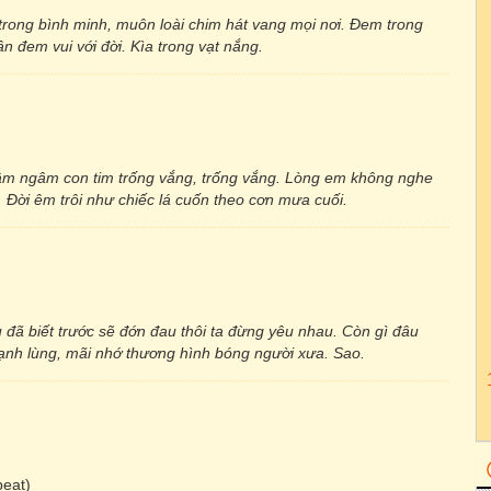
 trong bình minh, muôn loài chim hát vang mọi nơi. Đem trong
n đem vui với đời. Kìa trong vạt nắng.
rầm ngâm con tim trống vắng, trống vắng. Lòng em không nghe
. Đời êm trôi như chiếc lá cuốn theo cơn mưa cuối.
 đã biết trước sẽ đớn đau thôi ta đừng yêu nhau. Còn gì đâu
lạnh lùng, mãi nhớ thương hình bóng người xưa. Sao.
eat)