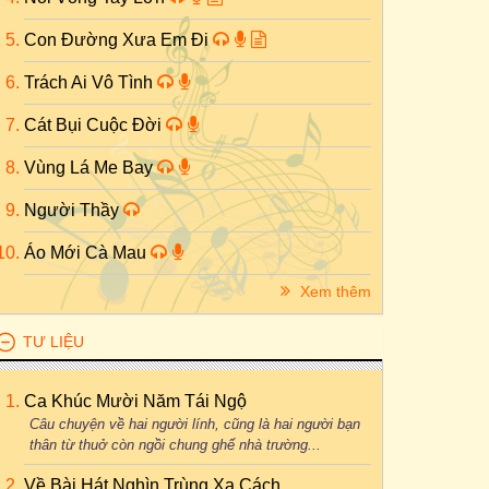
Con Đường Xưa Em Đi
Trách Ai Vô Tình
Cát Bụi Cuộc Đời
Vùng Lá Me Bay
Người Thầy
Áo Mới Cà Mau
Xem thêm
TƯ LIỆU
Ca Khúc Mười Năm Tái Ngộ
Câu chuyện về hai người lính, cũng là hai người bạn
thân từ thuở còn ngồi chung ghế nhà trường...
Về Bài Hát Nghìn Trùng Xa Cách