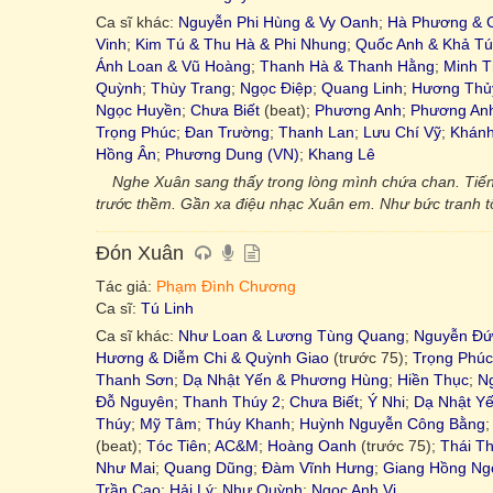
Ca sĩ khác:
Nguyễn Phi Hùng & Vy Oanh
;
Hà Phương & 
Vinh
;
Kim Tú & Thu Hà & Phi Nhung
;
Quốc Anh & Khả Tú
Ánh Loan & Vũ Hoàng
;
Thanh Hà & Thanh Hằng
;
Minh T
Quỳnh
;
Thùy Trang
;
Ngọc Điệp
;
Quang Linh
;
Hương Thủ
Ngọc Huyền
;
Chưa Biết
(beat);
Phương Anh
;
Phương An
Trọng Phúc
;
Đan Trường
;
Thanh Lan
;
Lưu Chí Vỹ
;
Khánh
Hồng Ân
;
Phương Dung (VN)
;
Khang Lê
Nghe Xuân sang thấy trong lòng mình chứa chan. Tiến
trước thềm. Gần xa điệu nhạc Xuân em. Như bức tranh 
Đón Xuân
Tác giả:
Phạm Đình Chương
Ca sĩ:
Tú Linh
Ca sĩ khác:
Như Loan & Lương Tùng Quang
;
Nguyễn Đứ
Hương & Diễm Chi & Quỳnh Giao
(trước 75);
Trọng Phúc
Thanh Sơn
;
Dạ Nhật Yến & Phương Hùng
;
Hiền Thục
;
N
Đỗ Nguyên
;
Thanh Thúy 2
;
Chưa Biết
;
Ý Nhi
;
Dạ Nhật Y
Thúy
;
Mỹ Tâm
;
Thúy Khanh
;
Huỳnh Nguyễn Công Bằng
(beat);
Tóc Tiên
;
AC&M
;
Hoàng Oanh
(trước 75);
Thái T
Như Mai
;
Quang Dũng
;
Đàm Vĩnh Hưng
;
Giang Hồng Ng
Trần Cao
;
Hải Lý
;
Như Quỳnh
;
Ngọc Anh Vi