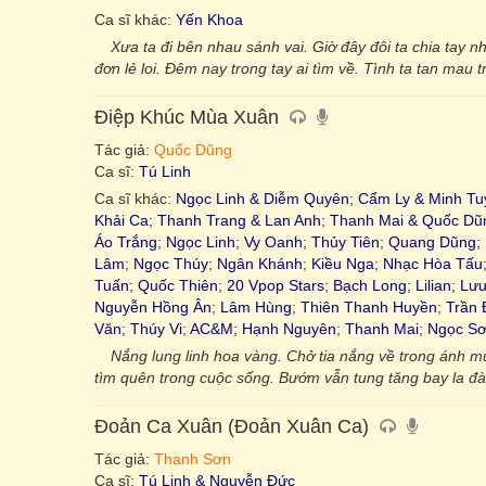
Ca sĩ khác:
Yến Khoa
Xưa ta đi bên nhau sánh vai. Giờ đây đôi ta chia tay nh
đơn lẻ loi. Đêm nay trong tay ai tìm về. Tình ta tan mau
Điệp Khúc Mùa Xuân
Tác giả:
Quốc Dũng
Ca sĩ:
Tú Linh
Ca sĩ khác:
Ngọc Linh & Diễm Quyên
;
Cẩm Ly & Minh Tu
Khải Ca
;
Thanh Trang & Lan Anh
;
Thanh Mai & Quốc Dũ
Áo Trắng
;
Ngọc Linh
;
Vy Oanh
;
Thủy Tiên
;
Quang Dũng
;
Lâm
;
Ngọc Thúy
;
Ngân Khánh
;
Kiều Nga
;
Nhạc Hòa Tấu
Tuấn
;
Quốc Thiên
;
20 Vpop Stars
;
Bạch Long
;
Lilian
;
Lưu
Nguyễn Hồng Ân
;
Lâm Hùng
;
Thiên Thanh Huyền
;
Trần 
Văn
;
Thúy Vi
;
AC&M
;
Hạnh Nguyên
;
Thanh Mai
;
Ngọc S
Nắng lung linh hoa vàng. Chở tia nắng về trong ánh 
tìm quên trong cuộc sống. Bướm vẫn tung tăng bay la đà,
Đoản Ca Xuân (Đoản Xuân Ca)
Tác giả:
Thanh Sơn
Ca sĩ:
Tú Linh & Nguyễn Đức