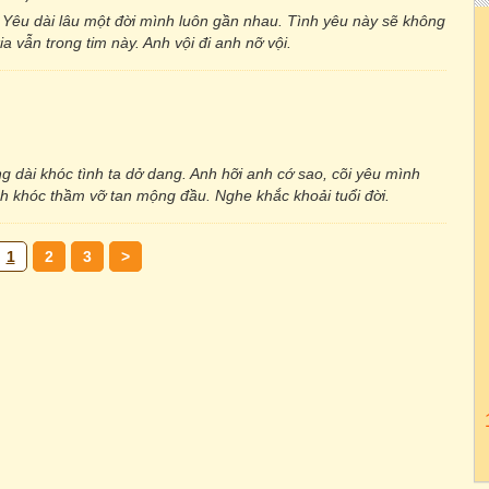
 Yêu dài lâu một đời mình luôn gần nhau. Tình yêu này sẽ không
 vẫn trong tim này. Anh vội đi anh nỡ vội.
 dài khóc tình ta dở dang. Anh hỡi anh cớ sao, cõi yêu mình
h khóc thầm vỡ tan mộng đầu. Nghe khắc khoải tuổi đời.
1
2
3
>