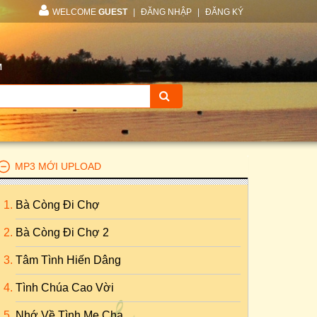
WELCOME
GUEST
|
ĐĂNG NHẬP
|
ĐĂNG KÝ
M
MP3 MỚI UPLOAD
Bà Còng Đi Chợ
Bà Còng Đi Chợ 2
Tâm Tình Hiến Dâng
Tình Chúa Cao Vời
Nhớ Về Tình Mẹ Cha