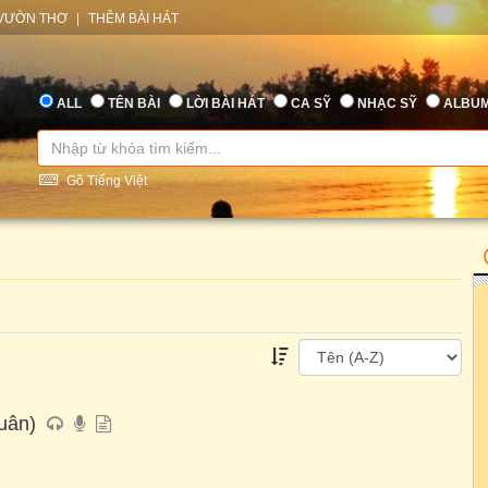
VƯỜN THƠ
|
THÊM BÀI HÁT
ALL
TÊN BÀI
LỜI BÀI HÁT
CA SỸ
NHẠC SỸ
ALBU
Gõ Tiếng Việt
uân)