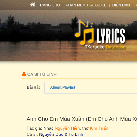
TRANG CHỦ
|
PHẦN MỀM TKARAOKE
|
DIỄN ĐÀN
|
CA SĨ TÚ LINH
Bài Hát
Album/Playlist
Anh Cho Em Mùa Xuân (Em Cho Anh Mùa X
Tác giả: Nhạc
Nguyễn Hiền
, thơ
Kim Tuấn
Ca sĩ:
Nguyễn Đức & Tú Linh