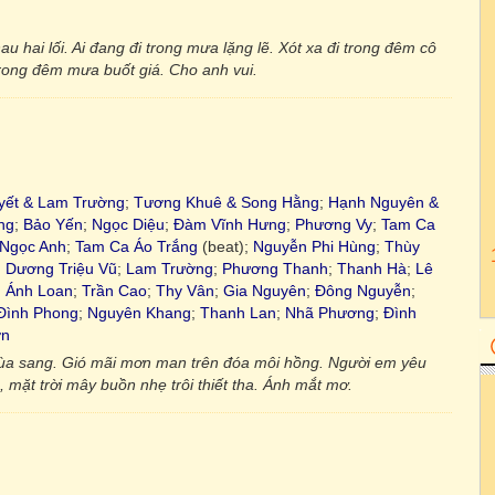
au hai lối. Ai đang đi trong mưa lặng lẽ. Xót xa đi trong đêm cô
 trong đêm mưa buốt giá. Cho anh vui.
yết & Lam Trường
;
Tương Khuê & Song Hằng
;
Hạnh Nguyên &
ng
;
Bảo Yến
;
Ngọc Diệu
;
Đàm Vĩnh Hưng
;
Phương Vy
;
Tam Ca
Ngọc Anh
;
Tam Ca Áo Trắng
(beat);
Nguyễn Phi Hùng
;
Thùy
;
Dương Triệu Vũ
;
Lam Trường
;
Phương Thanh
;
Thanh Hà
;
Lê
 Ánh Loan
;
Trần Cao
;
Thy Vân
;
Gia Nguyên
;
Đông Nguyễn
;
Đình Phong
;
Nguyên Khang
;
Thanh Lan
;
Nhã Phương
;
Đình
ơn
mùa sang. Gió mãi mơn man trên đóa môi hồng. Người em yêu
 mặt trời mây buồn nhẹ trôi thiết tha. Ánh mắt mơ.