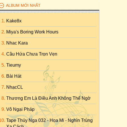
ALBUM MỚI NHẤT
Kake8x
Miya's Boring Work Hours
Nhac Kara
Câu Hứa Chưa Trọn Vẹn
Tieumy
Bài Hát
NhạcCL
Thương Em Là Điều Anh Không Thể Ngờ
Vô Ngại Pháp
Tape Thúy Nga 032 - Họa Mi - Nghìn Trùng
Xa Cách