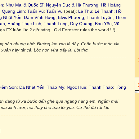
ền
;
Như Mai & Quốc Sĩ
;
Nguyễn Đức & Hà Phương
;
Hồ Hoàng
;
Quang Linh
;
Tuấn Vũ
;
Tuấn Vũ
(beat);
Lệ Thu
;
Lệ Thanh
;
Hồ
ạ Nhật Yến
;
Đàm Vĩnh Hưng
;
Elvis Phương
;
Thanh Tuyền
;
Thiên
oan
;
Hoàng Thục Linh
;
Thanh Long
;
Duy Quang
;
Bảo Yến
;
Vũ
ga FX luôn lúc 2 giờ sáng . Old Forester rules the world !!!);
g nào nhung nhớ. Đường lao xao lá đầy. Chân bước mòn vỉa
ân này tất cả. Lộc non vừa trẩy lá. Lời thơ.
iễm Son
;
Dạ Nhật Yến
;
Thảo My
;
Ngọc Huệ
;
Thanh Thảo
;
Hồng
nh đang từ xa bước đến ghé qua ngang hàng em. Ngắm mãi
xinh tươi, nói thay cho bao lời yêu. Cứ thế đã rất lâu.
]