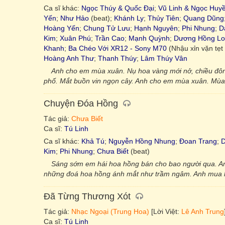
Ca sĩ khác:
Ngọc Thúy & Quốc Đại
;
Vũ Linh & Ngọc Huy
Yến
;
Như Hảo
(beat);
Khánh Ly
;
Thủy Tiên
;
Quang Dũng
Hoàng Yến
;
Chung Tử Lưu
;
Hạnh Nguyên
;
Phi Nhung
;
D
Kim
;
Xuân Phú
;
Trần Cao
;
Mạnh Quỳnh
;
Dương Hồng L
Khanh
;
Ba Chéo Với XR12 - Sony M70
(Nhậu xỉn vặn tẹt 
Hoàng Anh Thư
;
Thanh Thúy
;
Lâm Thúy Vân
Anh cho em mùa xuân. Nụ hoa vàng mới nở, chiều đôn
phố. Mắt buồn vin ngọn cây. Anh cho em mùa xuân. Mùa xu
Chuyện Đóa Hồng
Tác giả:
Chưa Biết
Ca sĩ:
Tú Linh
Ca sĩ khác:
Khả Tú
;
Nguyễn Hồng Nhung
;
Đoan Trang
;
D
Kim
;
Phi Nhung
;
Chưa Biết
(beat)
Sáng sớm em hái hoa hồng bán cho bao người qua. A
những đoá hoa hồng ánh mắt như trầm ngâm. Anh mua hoa 
Đã Từng Thương Xót
Tác giả:
Nhạc Ngoại (Trung Hoa)
[Lời Việt:
Lê Anh Trung
Ca sĩ:
Tú Linh