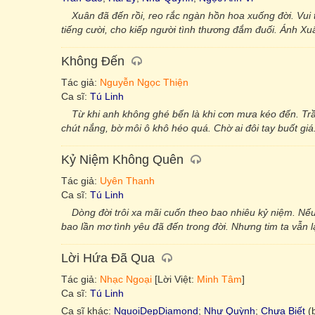
Xuân đã đến rồi, reo rắc ngàn hồn hoa xuống đời. Vui
tiếng cười, cho kiếp người tình thương đắm đuối. Ánh Xuâ
Không Đến
Tác giả:
Nguyễn Ngọc Thiện
Ca sĩ:
Tú Linh
Từ khi anh không ghé bến là khi cơn mưa kéo đến. T
chút nắng, bờ môi ô khô héo quá. Chờ ai đôi tay buốt giá
Kỷ Niệm Không Quên
Tác giả:
Uyên Thanh
Ca sĩ:
Tú Linh
Dòng đời trôi xa mãi cuốn theo bao nhiêu kỷ niệm. Nếu
bao lần mơ tình yêu đã đến trong đời. Nhưng tim ta vẫn 
Lời Hứa Đã Qua
Tác giả:
Nhạc Ngoại
[Lời Việt:
Minh Tâm
]
Ca sĩ:
Tú Linh
Ca sĩ khác:
NguoiDepDiamond
;
Như Quỳnh
;
Chưa Biết
(b