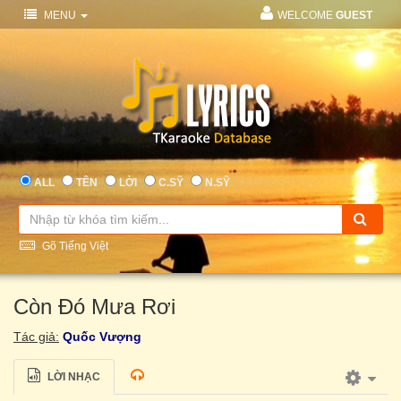
MENU
WELCOME
GUEST
ALL
TÊN
LỜI
C.SỸ
N.SỸ
Gõ Tiếng Việt
Còn Đó Mưa Rơi
Tác giả:
Quốc Vượng
LỜI NHẠC