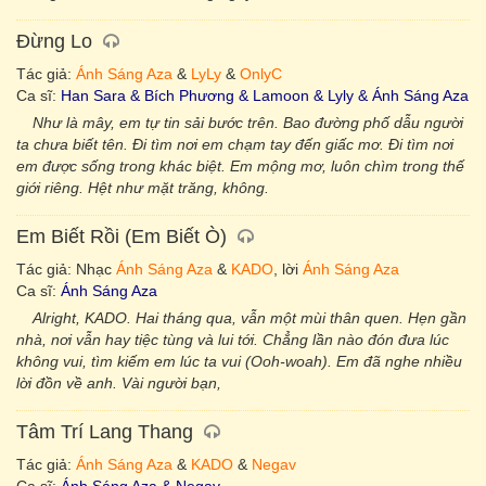
Đừng Lo
Tác giả:
Ánh Sáng Aza
&
LyLy
&
OnlyC
Ca sĩ:
Han Sara & Bích Phương & Lamoon & Lyly & Ánh Sáng Aza
Như là mây, em tự tin sải bước trên. Bao đường phố dẫu người
ta chưa biết tên. Đi tìm nơi em chạm tay đến giấc mơ. Đi tìm nơi
em được sống trong khác biệt. Em mộng mơ, luôn chìm trong thế
giới riêng. Hệt như mặt trăng, không.
Em Biết Rồi (Em Biết Ò)
Tác giả: Nhạc
Ánh Sáng Aza
&
KADO
, lời
Ánh Sáng Aza
Ca sĩ:
Ánh Sáng Aza
Alright, KADO. Hai tháng qua, vẫn một mùi thân quen. Hẹn gần
nhà, nơi vẫn hay tiệc tùng và lui tới. Chẳng lần nào đón đưa lúc
không vui, tìm kiếm em lúc ta vui (Ooh-woah). Em đã nghe nhiều
lời đồn về anh. Vài người bạn,
Tâm Trí Lang Thang
Tác giả:
Ánh Sáng Aza
&
KADO
&
Negav