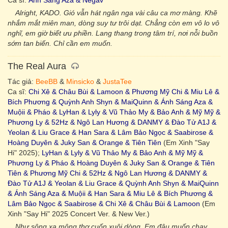
Ca sĩ:
Ánh Sáng Aza & Negav
Alright, KADO. Gió vẫn hát ngân nga vài câu ca mơ màng. Khẽ
nhắm mắt miên man, dòng suy tư trôi dạt. Chẳng còn em vô lo vô
nghĩ, em giờ biết ưu phiền. Lang thang trong tâm trí, nơi nỗi buồn
sớm tan biến. Chỉ cần em muốn.
The Real Aura
Tác giả:
BeeBB
&
Minsicko
&
JustaTee
Ca sĩ:
Chi Xê & Châu Bùi & Lamoon & Phương Mỹ Chi & Miu Lê &
Bích Phương & Quỳnh Anh Shyn & MaiQuinn & Ánh Sáng Aza &
Muộii & Pháo & LyHan & Lyly & Vũ Thảo My & Bảo Anh & Mỹ Mỹ &
Phương Ly & 52Hz & Ngô Lan Hương & DANMY & Đào Tử A1J &
Yeolan & Liu Grace & Han Sara & Lâm Bảo Ngọc & Saabirose &
Hoàng Duyên & Juky San & Orange & Tiên Tiên
(Em Xinh "Say
Hi" 2025);
LyHan & Lyly & Vũ Thảo My & Bảo Anh & Mỹ Mỹ &
Phương Ly & Pháo & Hoàng Duyên & Juky San & Orange & Tiên
Tiên & Phương Mỹ Chi & 52Hz & Ngô Lan Hương & DANMY &
Đào Tử A1J & Yeolan & Liu Grace & Quỳnh Anh Shyn & MaiQuinn
& Ánh Sáng Aza & Muộii & Han Sara & Miu Lê & Bích Phương &
Lâm Bảo Ngọc & Saabirose & Chi Xê & Châu Bùi & Lamoon
(Em
Xinh "Say Hi" 2025 Concert Ver. & New Ver.)
Như sông xa mộng thơ cuốn xuôi dòng. Em đâu muốn chạy