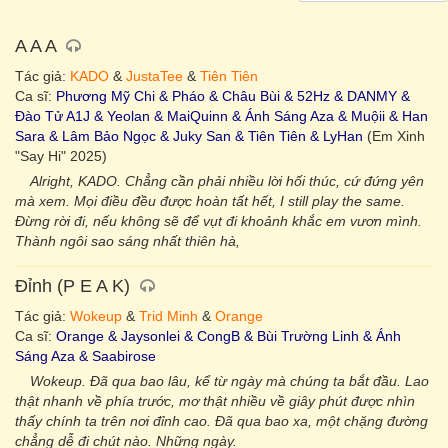
A A A
Tác giả:
KADO
&
JustaTee
&
Tiên Tiên
Ca sĩ:
Phương Mỹ Chi & Pháo & Châu Bùi & 52Hz & DANMY &
Đào Tử A1J & Yeolan & MaiQuinn & Ánh Sáng Aza & Muộii & Han
Sara & Lâm Bảo Ngọc & Juky San & Tiên Tiên & LyHan
(Em Xinh
"Say Hi" 2025)
Alright, KADO. Chẳng cần phải nhiều lời hối thúc, cứ đứng yên
mà xem. Mọi điều đều được hoàn tất hết, I still play the same.
Đừng rời đi, nếu không sẽ để vụt đi khoảnh khắc em vươn mình.
Thành ngôi sao sáng nhất thiên hà,
Đỉnh (P E A K)
Tác giả:
Wokeup
&
Trid Minh
&
Orange
Ca sĩ:
Orange & Jaysonlei & CongB & Bùi Trường Linh & Ánh
Sáng Aza & Saabirose
Wokeup. Đã qua bao lâu, kể từ ngày mà chúng ta bắt đầu. Lao
thật nhanh về phía trước, mơ thật nhiều về giây phút được nhìn
thấy chính ta trên nơi đỉnh cao. Đã qua bao xa, một chặng đường
chẳng dễ đi chút nào. Những ngày.