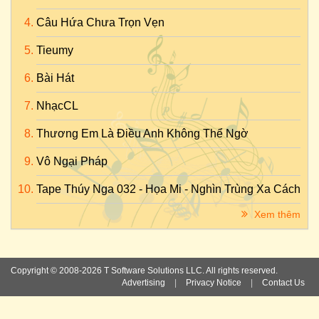
Câu Hứa Chưa Trọn Vẹn
Tieumy
Bài Hát
NhạcCL
Thương Em Là Điều Anh Không Thể Ngờ
Vô Ngại Pháp
Tape Thúy Nga 032 - Họa Mi - Nghìn Trùng Xa Cách
Xem thêm
Copyright © 2008-2026 T Software Solutions LLC. All rights reserved.
Advertising
|
Privacy Notice
|
Contact Us