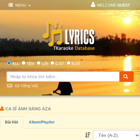
MENU
WELCOME
GUEST
ALL
TÊN
LỜI
C.SỸ
N.SỸ
Gõ Tiếng Việt
CA SĨ ÁNH SÁNG AZA
Bài Hát
Album/Playlist