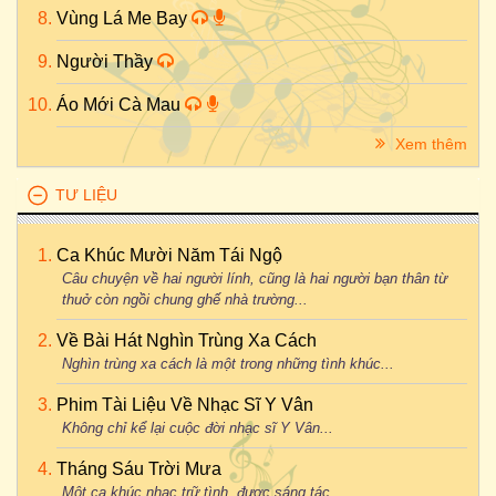
Vùng Lá Me Bay
Người Thầy
Áo Mới Cà Mau
Xem thêm
TƯ LIỆU
Ca Khúc Mười Năm Tái Ngộ
Câu chuyện về hai người lính, cũng là hai người bạn thân từ
thuở còn ngồi chung ghế nhà trường...
Về Bài Hát Nghìn Trùng Xa Cách
Nghìn trùng xa cách là một trong những tình khúc...
Phim Tài Liệu Về Nhạc Sĩ Y Vân
Không chỉ kể lại cuộc đời nhạc sĩ Y Vân...
Tháng Sáu Trời Mưa
Một ca khúc nhạc trữ tình, được sáng tác...