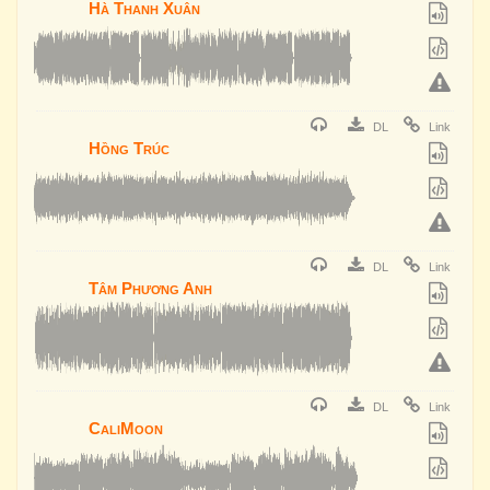
Hà Thanh Xuân
DL
Link
Hồng Trúc
DL
Link
Tâm Phương Anh
DL
Link
CaliMoon