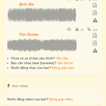
Quốc Đại
DL
Link
Thùy Dương
Chưa có ca sĩ bạn yêu thích?
Yêu cầu
Bạn cần nhạc beat (karaoke)?
Vào forum
Muốn đăng nhạc của bạn?
Đóng góp mp3
Xem Video
Muốn đăng video của bạn?
Đóng góp video