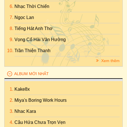
Nhạc Thời Chiến
Ngọc Lan
Tiếng Hát Anh Thơ
Vọng Cổ Hài Văn Hường
Trần Thiện Thanh
Xem thêm
ALBUM MỚI NHẤT
Kake8x
Miya's Boring Work Hours
Nhac Kara
Câu Hứa Chưa Trọn Vẹn