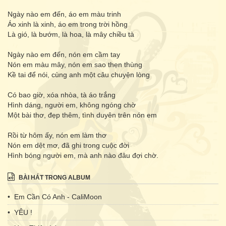
Ngày nào em đến, áo em màu trinh
Áo xinh là xinh, áo em trong trời hồng
Là gió, là bướm, là hoa, là mây chiều tà
Ngày nào em đến, nón em cầm tay
Nón em màu mây, nón em sao thẹn thùng
Kề tai để nói, cùng anh một câu chuyện lòng
Có bao giờ, xóa nhòa, tà áo trắng
Hình dáng, người em, không ngóng chờ
Một bài thơ, đẹp thêm, tình duyên trên nón em
Rồi từ hôm ấy, nón em làm thơ
Nón em dệt mơ, đã ghi trong cuộc đời
Hình bóng người em, mà anh nào đâu đợi chờ.
BÀI HÁT TRONG ALBUM
• Em Cần Có Anh - CaliMoon
• YÊU !