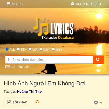
MENU
WELCOME
GUEST
ALL
TÊN
LỜI
C.SỸ
N.SỸ
Gõ Tiếng Việt
Hình Ảnh Người Em Không Đợi
Tác giả:
Hoàng Thi Thơ
LỜI NHẠC