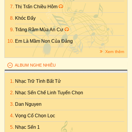
Thị Trấn Chiều Hôm
Khóc Đấy
Trăng Rằm Mùa An Cư
Em Là Mầm Non Của Đảng
Xem thêm
ALBUM NGHE NHIỀU
Nhạc Trữ Tình Bất Tử
Nhạc Sến Chế Linh Tuyển Chọn
Dan Nguyen
Vọng Cổ Chọn Lọc
Nhạc Sến 1