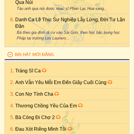
Qua Núi
Tàu anh qua núi được nhạc sĩ Phan Lạc Hoa sáng...
Danh Ca Lệ Thu: Sự Nghiệp Lẫy Lừng, Đời Tư Lận
Đận
Bà theo gia đình di cư vào Sài Gòn, theo học bậc trung học
Pháp tại trường Les Lauriers...
BÀI HÁT MỚI ĐĂNG
Tráng Sĩ Ca
Anh Vẫn Yêu Mỗi Em Đến Giây Cuối Cùng
Con Nợ Tình Cha
Thương Chồng Yêu Của Em
Bà Còng Đi Chợ 2
Đau Xót Riêng Mình Tôi