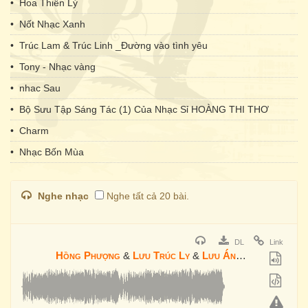
• Hoa Thiên Lý
• Nốt Nhạc Xanh
• Trúc Lam & Trúc Linh _Đường vào tình yêu
• Tony - Nhạc vàng
• nhac Sau
• Bộ Sưu Tập Sáng Tác (1) Của Nhạc Sỉ HOÀNG THI THƠ
• Charm
• Nhạc Bốn Mùa
Nghe nhạc
Nghe tất cả 20 bài.
DL
Link
Hồng Phượng
&
Lưu Trúc Ly
&
Lưu Ánh Loan