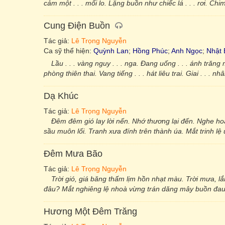
cảm một . . . mối lo. Lặng buồn như chiếc lá . . . rơi. Chi
Cung Điện Buồn
Tác giả:
Lê Trọng Nguyễn
Ca sỹ thể hiện:
Quỳnh Lan
;
Hồng Phúc
;
Anh Ngọc
;
Nhật
Lầu . . . vàng nguy . . . nga. Đang uống . . . ánh trăng m
phòng thiên thai. Vang tiếng . . . hát liêu trai. Giai . . . nh
Dạ Khúc
Tác giả:
Lê Trọng Nguyễn
Đêm đêm gió lay lời nến. Nhớ thương lại đến. Nghe ho
sầu muôn lối. Tranh xưa đính trên thành úa. Mắt trinh l
Đêm Mưa Bão
Tác giả:
Lê Trọng Nguyễn
Trời gió, giá băng thấm lịm hồn nhạt màu. Trời mưa, lắ
đâu? Mắt nghiêng lệ nhoà vừng trán dăng mây buồn đau.
Hương Một Đêm Trăng