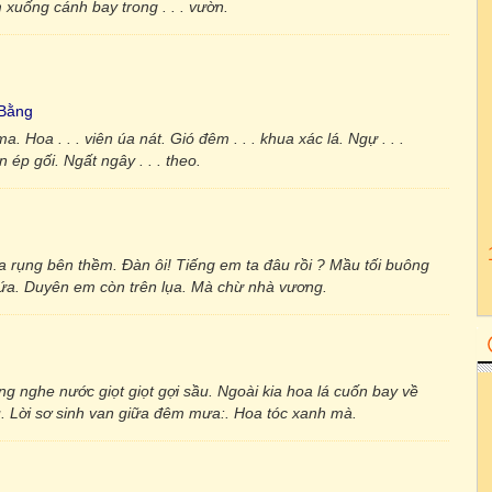
m xuống cánh bay trong . . . vườn.
 Bằng
a. Hoa . . . viên úa nát. Gió đêm . . . khua xác lá. Ngự . . .
ân ép gối. Ngất ngây . . . theo.
a rụng bên thềm. Đàn ôi! Tiếng em ta đâu rồi ? Mầu tối buông
ệ ứa. Duyên em còn trên lụa. Mà chừ nhà vương.
ng nghe nước giọt giọt gợi sầu. Ngoài kia hoa lá cuốn bay về
 Lời sơ sinh van giữa đêm mưa:. Hoa tóc xanh mà.