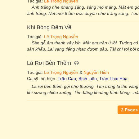
Tác giả:
Lê Trọng Nguyễn
Ánh trăng nhẹ nhàng sáng, sáng mơ màng. Mắt em gọ
ánh trăng. Nét môi thầm ước duyên như trăng sáng. Tóc 
Khi Bóng Đêm Về
Tác giả:
Lê Trọng Nguyễn
Sàn gỗ âm thanh vây kín. Mắt em tràn ứ lời. Tưởng có
sân khấu. Lại vang tiếng nhạc đượm sầu. Tài chí tơi bời
Lá Rơi Bên Thềm
Tác giả:
Lê Trọng Nguyễn
&
Nguyễn Hiền
Ca sỹ thể hiện:
Trần Cao
;
Bích Liên
;
Trần Thái Hòa
Lá rơi bên thềm gợi nhớ thương. Tìm trong lá thu vàng 
khi sương chiều xuống. Tìm bâng khuâng hình bóng ..n
2 Pages