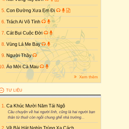
Con Đường Xưa Em Đi
Trách Ai Vô Tình
Cát Bụi Cuộc Đời
Vùng Lá Me Bay
Người Thầy
Áo Mới Cà Mau
Xem thêm
TƯ LIỆU
Ca Khúc Mười Năm Tái Ngộ
Câu chuyện về hai người lính, cũng là hai người bạn
thân từ thuở còn ngồi chung ghế nhà trường...
Về Bài Hát Nghìn Trùng Xa Cách