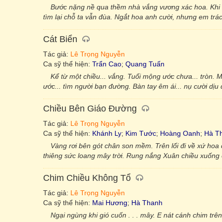
Bước nặng nề qua thềm nhà vắng vương xác hoa. Khi 
tìm lại chỗ ta vẫn đùa. Ngắt hoa anh cười, nhưng em trác
Cát Biển
Tác giả:
Lê Trọng Nguyễn
Ca sỹ thể hiện:
Trẩn Cao
;
Quang Tuấn
Kể từ một chiều... vắng. Tuổi mộng ước chưa... tròn.
ước... tìm người bạn đường. Bàn tay êm ái... nụ cười dị
Chiều Bên Giáo Đường
Tác giả:
Lê Trọng Nguyễn
Ca sỹ thể hiện:
Khánh Ly
;
Kim Tước
;
Hoàng Oanh
;
Hà T
Vàng rơi bên gót chân son mềm. Trên lối đi về xứ hoa 
thiêng sức loang mây trời. Rung nắng Xuân chiều xuống ch
Chim Chiều Không Tổ
Tác giả:
Lê Trọng Nguyễn
Ca sỹ thể hiện:
Mai Hương
;
Hà Thanh
Ngại ngùng khi gió cuốn . . . mây. E nát cánh chim trên 