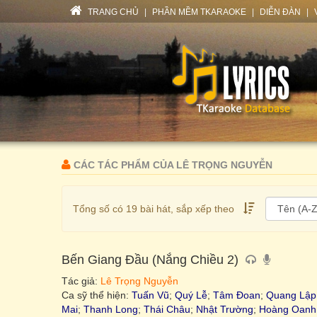
TRANG CHỦ
|
PHẦN MỀM TKARAOKE
|
DIỄN ĐÀN
|
CÁC TÁC PHẨM CỦA LÊ TRỌNG NGUYỄN
Tổng số có 19 bài hát, sắp xếp theo
Bến Giang Đầu (Nắng Chiều 2)
Tác giả:
Lê Trọng Nguyễn
Ca sỹ thể hiện:
Tuấn Vũ
;
Quý Lễ
;
Tâm Đoan
;
Quang Lập
Mai
;
Thanh Long
;
Thái Châu
;
Nhật Trường
;
Hoàng Oanh