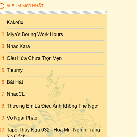
ALBUM MỚI NHẤT
Kake8x
Miya's Boring Work Hours
Nhac Kara
Câu Hứa Chưa Trọn Vẹn
Tieumy
Bài Hát
NhạcCL
Thương Em Là Điều Anh Không Thể Ngờ
Vô Ngại Pháp
Tape Thúy Nga 032 - Họa Mi - Nghìn Trùng
Xa Cách