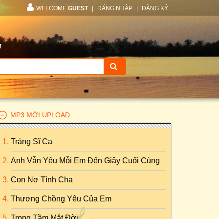
WELCOME
GUEST
|
ĐĂNG NHẬP
|
ĐĂNG KÝ
M
MP3 MỚI UPLOAD
Tráng Sĩ Ca
Anh Vẫn Yêu Mỗi Em Đến Giây Cuối Cùng
Con Nợ Tình Cha
Thương Chồng Yêu Của Em
Trong Tầm Mắt Đời