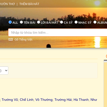
VƯỜN THƠ
|
THÊM BÀI HÁT
ALL
TÊN BÀI
LỜI BÀI HÁT
CA SỸ
NHẠC SỸ
ALBU
Gõ Tiếng Việt
;
Trường Vũ
;
Chế Linh
;
Vô Thường
;
Trường Hải
;
Hà Thanh
;
Như