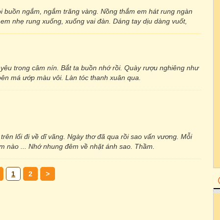
i buồn ngắm, ngắm trăng vàng. Nồng thắm em hát rung ngàn
em nhẹ rung xuống, xuống vai đàn. Dáng tay dịu dàng vuốt,
 yêu trong câm nín. Bắt ta buồn nhớ rồi. Quày rượu nghiêng như
 bên má ướp màu vôi. Làn tóc thanh xuân qua.
trên lối đi về dĩ vãng. Ngày thơ đã qua rồi sao vấn vương. Mỗi
ăm nào ... Nhớ nhung đêm về nhặt ánh sao. Thầm.
1
2
>