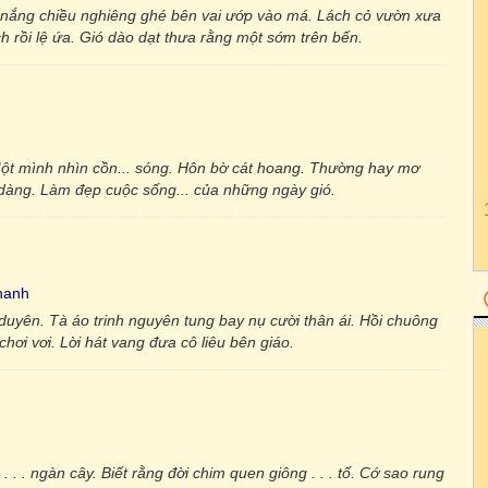
nắng chiều nghiêng ghé bên vai ướp vào má. Lách cỏ vườn xưa
h rồi lệ ứa. Gió dào dạt thưa rằng một sớm trên bến.
 Một mình nhìn cồn... sóng. Hôn bờ cát hoang. Thường hay mơ
u dàng. Làm đẹp cuộc sống... của những ngày gió.
hanh
duyên. Tà áo trinh nguyên tung bay nụ cười thân ái. Hồi chuông
ơi vơi. Lời hát vang đưa cô liêu bên giáo.
. . . ngàn cây. Biết rằng đời chim quen giông . . . tố. Cớ sao rung