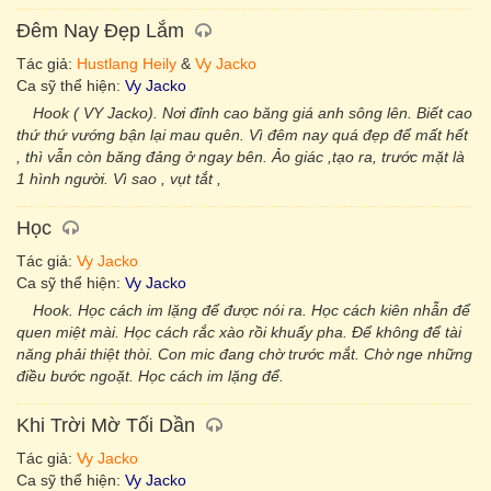
Đêm Nay Đẹp Lắm
Tác giả:
Hustlang Heily
&
Vy Jacko
Ca sỹ thể hiện:
Vy Jacko
Hook ( VY Jacko). Nơi đỉnh cao băng giá anh sông lên. Biết cao
thứ thứ vướng bận lại mau quên. Vì đêm nay quá đẹp để mất hết
, thì vẫn còn băng đảng ở ngay bên. Ảo giác ,tạo ra, trước mặt là
1 hình người. Vì sao , vụt tắt ,
Học
Tác giả:
Vy Jacko
Ca sỹ thể hiện:
Vy Jacko
Hook. Học cách im lặng để được nói ra. Học cách kiên nhẫn để
quen miệt mài. Học cách rắc xào rồi khuấy pha. Để không để tài
năng phải thiệt thòi. Con mic đang chờ trước mắt. Chờ nge những
điều bước ngoặt. Học cách im lặng để.
Khi Trời Mờ Tối Dần
Tác giả:
Vy Jacko
Ca sỹ thể hiện:
Vy Jacko