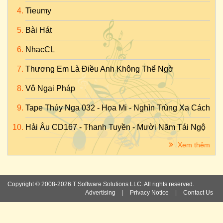
Tieumy
Bài Hát
NhạcCL
Thương Em Là Điều Anh Không Thể Ngờ
Vô Ngại Pháp
Tape Thúy Nga 032 - Họa Mi - Nghìn Trùng Xa Cách
Hải Âu CD167 - Thanh Tuyền - Mười Năm Tái Ngộ
Xem thêm
Copyright © 2008-2026 T Software Solutions LLC. All rights reserved.
Advertising
|
Privacy Notice
|
Contact Us