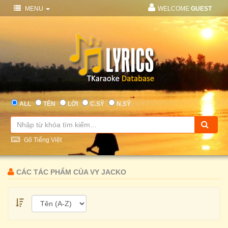
MENU
WELCOME
GUEST
ALL
TÊN
LỜI
C.SỸ
N.SỸ
Gõ Tiếng Việt
CÁC TÁC PHẨM CỦA VY JACKO