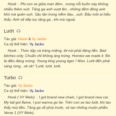
Hook :. Phi con xe giữa màn đêm , mong nỗi buồn này không
nhiều thêm ouh. Tăng ga anh vượt lên , những đêm đông anh
khó mà quên ouh. Sâu tận trong niềm đau , ouh. Đâu một ai hiểu
thấu. Anh sẽ tiếp tục tăng ga , khi mà ngoài.
Lướt
Tác giả:
Hazel
&
Vy Jacko
Ca sỹ thể hiện:
Vy Jacko
Hook :. Thức dậy và tráng miệng, lời nói phải đáng tiền. Bad
bitches only. Chuẩn chỉ không áng trừng. Homies we made it. Đó
là điều đáng mừng. Young king young tiger ! Woo. Lướt đến phải
sáng rừng , ok ok! “Lướt, lướt, lướt.
Turbo
Tác giả:
Vy Jacko
Ca sỹ thể hiện:
Vy Jacko
Hook ( VY Melo) :. I got brand new chain, I got brand new car.
My tail got flame, I just wanna go far. Trên con xe tao lướt, khi tao
thấy mùi tiền. Tăng ga về phía trước, xé tan những muộn phiền.
Verse 1 (VY Melo).