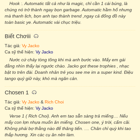
Hook :. Automatic tất cả như là magic, chỉ cần 1 cái búng, là
chúng nó trở thành ngay bọn garbage. Automatic hầm hố nhưng
mà thanh lịch, bọn anh tạo thành trend ,ngay cả đống đồ này
toàn basic ye. Automatic vài chục triệu.
Biết Chơiii
Tác giả:
Vy Jacko
Ca sỹ thể hiện:
Vy Jacko
Nước cứ chảy tòng tõng khi mà anh bước vào. Mấy em gái
đằng nhìn thấy lại ngước chào. Jacko got these trophies , nhạc
bật to trên đài. Doanh nhân trẻ you see me im a super kind. Điệu
tango quỷ giữ này, khó mà ngăn cản.
Chosen 1
Tác giả:
Vy Jacko
&
Rich Choi
Ca sỹ thể hiện:
Vy Jacko
Verse 1 ( Rich Choi). Anh em tao sẵn sàng trả miếng.... Nếu
mấy con lợn nhựa muốn ăn miếng. Chosen one, ý trời, cấm cãi.
Không phải bợ thằng nào để thăng tiến. .... Chân chỉ quỳ khi tao
thắp hương. Xin các cụ ăn nên làm.