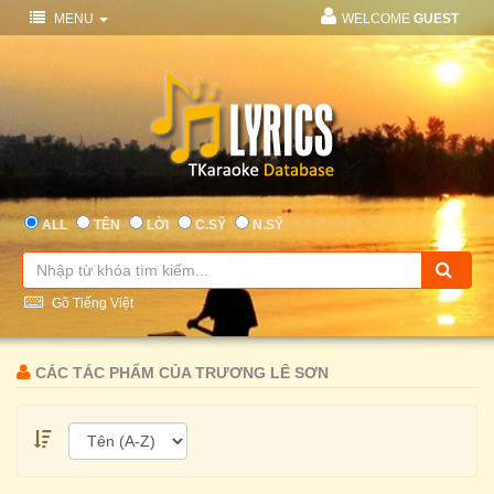
MENU
WELCOME
GUEST
ALL
TÊN
LỜI
C.SỸ
N.SỸ
Gõ Tiếng Việt
CÁC TÁC PHẨM CỦA TRƯƠNG LÊ SƠN