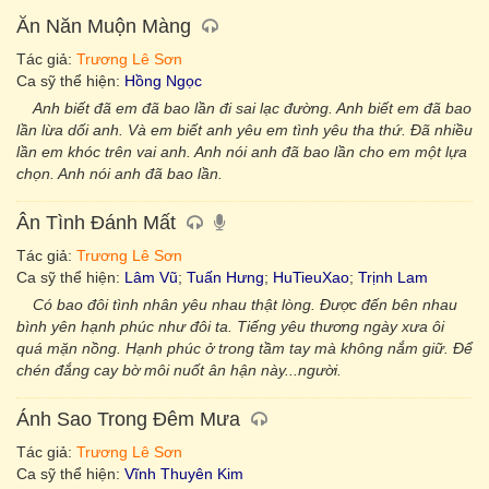
Ăn Năn Muộn Màng
Tác giả:
Trương Lê Sơn
Ca sỹ thể hiện:
Hồng Ngọc
Anh biết đã em đã bao lần đi sai lạc đường. Anh biết em đã bao
lần lừa dối anh. Và em biết anh yêu em tình yêu tha thứ. Đã nhiều
lần em khóc trên vai anh. Anh nói anh đã bao lần cho em một lựa
chọn. Anh nói anh đã bao lần.
Ân Tình Đánh Mất
Tác giả:
Trương Lê Sơn
Ca sỹ thể hiện:
Lâm Vũ
;
Tuấn Hưng
;
HuTieuXao
;
Trịnh Lam
Có bao đôi tình nhân yêu nhau thật lòng. Được đến bên nhau
bình yên hạnh phúc như đôi ta. Tiếng yêu thương ngày xưa ôi
quá mặn nồng. Hạnh phúc ở trong tầm tay mà không nắm giữ. Để
chén đắng cay bờ môi nuốt ân hận này...người.
Ánh Sao Trong Đêm Mưa
Tác giả:
Trương Lê Sơn
Ca sỹ thể hiện:
Vĩnh Thuyên Kim