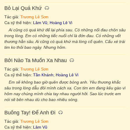
Bỏ Lại Quá Khứ
Tác giả:
Trương Lê Sơn
Ca sỹ thể hiện:
Lâm Vũ
;
Hoàng Lê Vi
Ai cũng có quá khứ để lại phía sau. Có những nổi đau chôn sâu
trong lòng. Em có những tiếc nuối chỉ là đớn đau. Có những vết
thương hằn sâu. Ai cũng có quá khứ mà lòng cố quên. Cấu xé trái
tim ko thôi bao ngày. Nhưng hôm.
Bởi Nào Ta Muốn Xa Nhau
Tác giả:
Trương Lê Sơn
Ca sỹ thể hiện:
Tần Khánh
;
Hoàng Lê Vi
Em sẽ không bao giờ quên được bóng anh. Yêu thương khắc
sâu trong lòng dẫu đôi mình cách xa. Con tim em đang kêu gào vì
hôm nay chúng mình chia tay nhau người hỡi. Sao lúc trước em
nói sẽ bên nhau dù cho bao nhiêu sóng.
Buông Tay! Để Anh Đi
Tác giả:
Trương Lê Sơn
Ca sỹ thể hiện:
Lâm Vũ