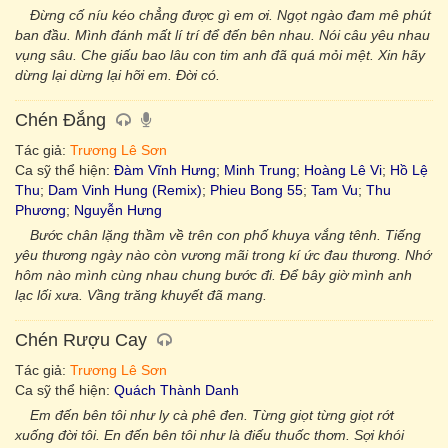
Đừng cố níu kéo chẳng được gì em ơi. Ngọt ngào đam mê phút
ban đầu. Mình đánh mất lí trí để đến bên nhau. Nói câu yêu nhau
vụng sâu. Che giấu bao lâu con tim anh đã quá mỏi mệt. Xin hãy
dừng lại dừng lại hỡi em. Đời có.
Chén Đắng
Tác giả:
Trương Lê Sơn
Ca sỹ thể hiện:
Đàm Vĩnh Hưng
;
Minh Trung
;
Hoàng Lê Vi
;
Hồ Lệ
Thu
;
Dam Vinh Hung (Remix)
;
Phieu Bong 55
;
Tam Vu
;
Thu
Phương
;
Nguyễn Hưng
Bước chân lặng thầm về trên con phố khuya vắng tênh. Tiếng
yêu thương ngày nào còn vương mãi trong kí ức đau thương. Nhớ
hôm nào mình cùng nhau chung bước đi. Để bây giờ mình anh
lạc lối xưa. Vầng trăng khuyết đã mang.
Chén Rượu Cay
Tác giả:
Trương Lê Sơn
Ca sỹ thể hiện:
Quách Thành Danh
Em đến bên tôi như ly cà phê đen. Từng giọt từng giọt rớt
xuống đời tôi. En đến bên tôi như là điếu thuốc thơm. Sợi khói