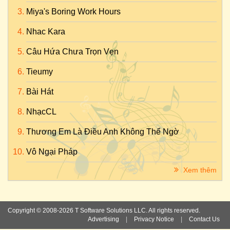
Miya's Boring Work Hours
Nhac Kara
Câu Hứa Chưa Trọn Vẹn
Tieumy
Bài Hát
NhạcCL
Thương Em Là Điều Anh Không Thể Ngờ
Vô Ngại Pháp
Xem thêm
Copyright © 2008-2026 T Software Solutions LLC. All rights reserved.
Advertising
|
Privacy Notice
|
Contact Us