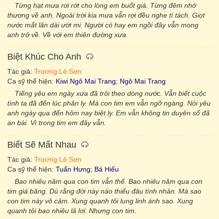
Từng hạt mưa rơi rớt cho lòng em buốt giá. Từng đêm nhớ
thương về anh. Ngoài trời kia mưa vẫn rơi đều nghe tí tách. Giọt
nước mắt lăn dài ướt mi. Người có hay em ngồi đây vẫn mong
anh trở về. Về với em thiên đường xưa.
Biệt Khúc Cho Anh
Tác giả:
Trương Lê Sơn
Ca sỹ thể hiện:
Kiwi Ngô Mai Trang
;
Ngô Mai Trang
Tiếng yêu em ngày xưa đã trôi theo dòng nước. Vẫn biết cuộc
tình ta đã đến lúc phân ly. Mà con tim em vẫn ngỡ ngàng. Nói yêu
anh ngày qua đến hôm nay biệt ly. Em vẫn không tin duyên số đã
an bài. Vì trong tim em đây vẫn.
Biết Sẽ Mất Nhau
Tác giả:
Trương Lê Sơn
Ca sỹ thể hiện:
Tuấn Hưng
;
Bá Hiếu
Bao nhiêu năm qua con tim vẫn thế. Bao nhiêu năm qua con
tim giá băng. Dù rằng đời này nào thiếu đâu tình nhân. Mà sao
con tim này vô cảm. Xung quanh tôi lung linh ánh sao. Xung
quanh tôi bao nhiêu lả lơi. Nhưng con tim.