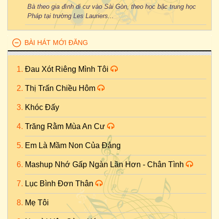
Bà theo gia đình di cư vào Sài Gòn, theo học bậc trung học
Pháp tại trường Les Lauriers...
BÀI HÁT MỚI ĐĂNG
Đau Xót Riêng Mình Tôi
Thị Trấn Chiều Hôm
Khóc Đấy
Trăng Rằm Mùa An Cư
Em Là Mầm Non Của Đảng
Mashup Nhớ Gấp Ngàn Lần Hơn - Chân Tình
Lục Bình Đơn Thân
Mẹ Tôi