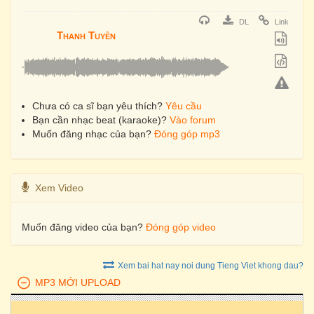
DL
Link
Thanh Tuyền
Chưa có ca sĩ bạn yêu thích?
Yêu cầu
Bạn cần nhạc beat (karaoke)?
Vào forum
Muốn đăng nhạc của bạn?
Đóng góp mp3
Xem Video
Muốn đăng video của bạn?
Đóng góp video
Xem bai hat nay noi dung Tieng Viet khong dau?
MP3 MỚI UPLOAD