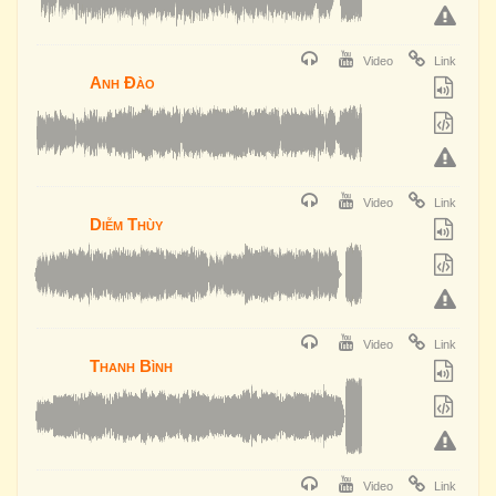
Video
Link
Anh Đào
Video
Link
Diễm Thùy
Video
Link
Thanh Bình
Video
Link