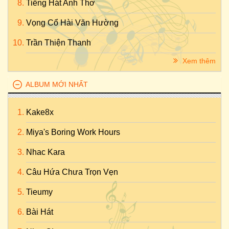
Tiếng Hát Anh Thơ
Vọng Cổ Hài Văn Hường
Trần Thiện Thanh
Xem thêm
ALBUM MỚI NHẤT
Kake8x
Miya's Boring Work Hours
Nhac Kara
Câu Hứa Chưa Trọn Vẹn
Tieumy
Bài Hát