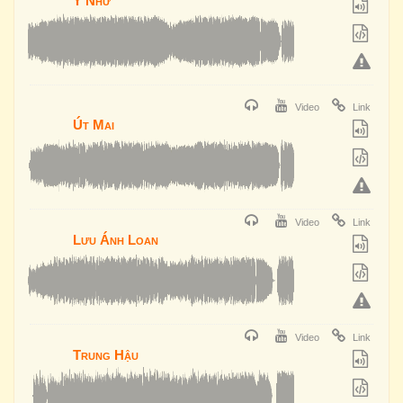
Ý Như
Video
Link
Út Mai
Video
Link
Lưu Ánh Loan
Video
Link
Trung Hậu