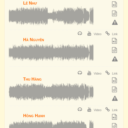
Lê Như
Video
Link
Hà Nguyên
Video
Link
Thu Hằng
Video
Link
Hồng Hạnh