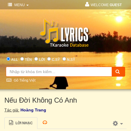
MENU
WELCOME
GUEST
ALL
TÊN
LỜI
C.SỸ
N.SỸ
Gõ Tiếng Việt
Nếu Đời Không Có Anh
Tác giả:
Hoàng Trang
LỜI NHẠC