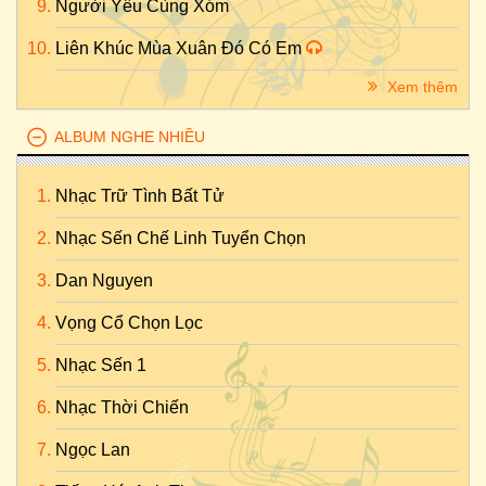
Người Yêu Cùng Xóm
Liên Khúc Mùa Xuân Đó Có Em
Xem thêm
ALBUM NGHE NHIỀU
Nhạc Trữ Tình Bất Tử
Nhạc Sến Chế Linh Tuyển Chọn
Dan Nguyen
Vọng Cổ Chọn Lọc
Nhạc Sến 1
Nhạc Thời Chiến
Ngọc Lan