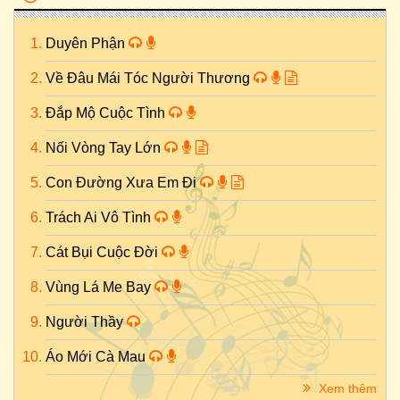
Duyên Phận
Về Đâu Mái Tóc Người Thương
Đắp Mộ Cuộc Tình
Nối Vòng Tay Lớn
Con Đường Xưa Em Đi
Trách Ai Vô Tình
Cát Bụi Cuộc Đời
Vùng Lá Me Bay
Người Thầy
Áo Mới Cà Mau
Xem thêm