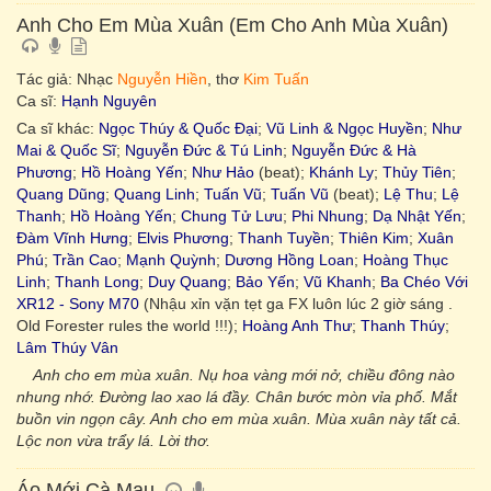
Anh Cho Em Mùa Xuân (Em Cho Anh Mùa Xuân)
Tác giả: Nhạc
Nguyễn Hiền
, thơ
Kim Tuấn
Ca sĩ:
Hạnh Nguyên
Ca sĩ khác:
Ngọc Thúy & Quốc Đại
;
Vũ Linh & Ngọc Huyền
;
Như
Mai & Quốc Sĩ
;
Nguyễn Đức & Tú Linh
;
Nguyễn Đức & Hà
Phương
;
Hồ Hoàng Yến
;
Như Hảo
(beat);
Khánh Ly
;
Thủy Tiên
;
Quang Dũng
;
Quang Linh
;
Tuấn Vũ
;
Tuấn Vũ
(beat);
Lệ Thu
;
Lệ
Thanh
;
Hồ Hoàng Yến
;
Chung Tử Lưu
;
Phi Nhung
;
Dạ Nhật Yến
;
Đàm Vĩnh Hưng
;
Elvis Phương
;
Thanh Tuyền
;
Thiên Kim
;
Xuân
Phú
;
Trần Cao
;
Mạnh Quỳnh
;
Dương Hồng Loan
;
Hoàng Thục
Linh
;
Thanh Long
;
Duy Quang
;
Bảo Yến
;
Vũ Khanh
;
Ba Chéo Với
XR12 - Sony M70
(Nhậu xỉn vặn tẹt ga FX luôn lúc 2 giờ sáng .
Old Forester rules the world !!!);
Hoàng Anh Thư
;
Thanh Thúy
;
Lâm Thúy Vân
Anh cho em mùa xuân. Nụ hoa vàng mới nở, chiều đông nào
nhung nhớ. Đường lao xao lá đầy. Chân bước mòn vỉa phố. Mắt
buồn vin ngọn cây. Anh cho em mùa xuân. Mùa xuân này tất cả.
Lộc non vừa trẩy lá. Lời thơ.
Áo Mới Cà Mau