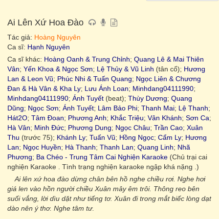
Ai Lên Xứ Hoa Đào
Tác giả:
Hoàng Nguyên
Ca sĩ:
Hạnh Nguyên
Ca sĩ khác:
Hoàng Oanh & Trung Chỉnh
;
Quang Lê & Mai Thiên
Vân
;
Yến Khoa & Ngọc Sơn
;
Lệ Thủy & Vũ Linh
(tân cổ);
Hương
Lan & Leon Vũ
;
Phúc Nhi & Tuấn Quang
;
Ngọc Liên & Chương
Đan & Hà Vân & Kha Ly
;
Lưu Ánh Loan
;
Minhdang04111990
;
Minhdang04111990
;
Ánh Tuyết
(beat);
Thùy Dương
;
Quang
Dũng
;
Ngọc Sơn
;
Ánh Tuyết
;
Lâm Bảo Phi
;
Thanh Mai
;
Lệ Thanh
;
Hát2O
;
Tâm Đoan
;
Phương Anh
;
Khắc Triệu
;
Vân Khánh
;
Sơn Ca
;
Hà Vân
;
Minh Đức
;
Phương Dung
;
Ngọc Châu
;
Trần Cao
;
Xuân
Thu
(trước 75);
Khánh Ly
;
Tuấn Vũ
;
Hồng Ngọc
;
Cẩm Ly
;
Hương
Lan
;
Ngọc Huyền
;
Hà Thanh
;
Thanh Lan
;
Quang Linh
;
Nhã
Phương
;
Ba Chéo - Trung Tâm Cai Nghiện Karaoke
(Chủ trại cai
nghiện Karaoke . Tình trạng nghiện karaoke ngập khá nặng .)
Ai lên xứ hoa đào dừng chân bên hồ nghe chiều rơi. Nghe hơi
giá len vào hồn người chiều Xuân mây êm trôi. Thông reo bên
suối vắng, lời dìu dặt như tiếng tơ. Xuân đi trong mắt biếc lòng dạt
dào nên ý thơ. Nghe tâm tư.