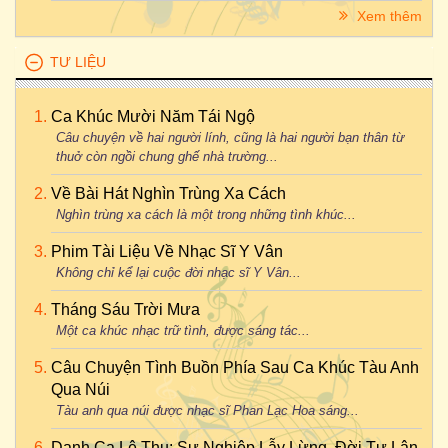
Xem thêm
TƯ LIỆU
Ca Khúc Mười Năm Tái Ngộ
Câu chuyện về hai người lính, cũng là hai người bạn thân từ
thuở còn ngồi chung ghế nhà trường...
Về Bài Hát Nghìn Trùng Xa Cách
Nghìn trùng xa cách là một trong những tình khúc...
Phim Tài Liệu Về Nhạc Sĩ Y Vân
Không chỉ kể lại cuộc đời nhạc sĩ Y Vân...
Tháng Sáu Trời Mưa
Một ca khúc nhạc trữ tình, được sáng tác...
Câu Chuyện Tình Buồn Phía Sau Ca Khúc Tàu Anh
Qua Núi
Tàu anh qua núi được nhạc sĩ Phan Lạc Hoa sáng...
Danh Ca Lệ Thu: Sự Nghiệp Lẫy Lừng, Đời Tư Lận