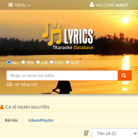
MENU
WELCOME
GUEST
ALL
TÊN
LỜI
C.SỸ
N.SỸ
Gõ Tiếng Việt
CA SĨ HẠNH NGUYÊN
Bài Hát
Album/Playlist