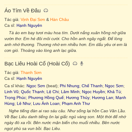
Áo Tím Về Đâu
Tác giả:
Vịnh Đại Sơn
&
Hàn Châu
Ca sĩ:
Hạnh Nguyên
Tà áo em bay tươi màu hoa tím. Dưới nắng xuân hồng nở giữa
vườn thơ. Em hé đôi môi cười. Cho hồn anh ngây ngất. Để lòng
anh nhớ thương. Thương nhớ em nhiều hơn. Em dấu yêu ơi em là
cơn gió. Thoảng vào lòng anh lạc giữa.
Bạc Liêu Hoài Cổ (Hoài Cổ)
Tác giả:
Thanh Sơn
Ca sĩ:
Hạnh Nguyên
Ca sĩ khác:
Ngọc Sơn
(beat);
Phi Nhung
;
Chế Thanh
;
Ngọc Sơn
;
Linh Vũ
;
Quốc Thạnh
;
Lệ Chi
;
Lâm Minh
;
Ngọc Huyền
;
Khả Tú
;
Trọng Phúc
;
Phương Hồng Quế
;
Hương Thủy
;
Hương Lan
;
Mạnh
Hùng
;
Lê Như
;
Lưu Ánh Loan
;
Phạm Anh Thư
Nghe tiếng đàn ai rao sáu câu. Như sống lại hồn Cao Văn Lầu.
Về Bạc Liêu danh tiếng ôn lại giấc ngủ vàng son. Một thời để nhớ
ngày đó xa rồi. Bên nước mặn biển cho muối nhiều. Bên nước
ngọt phù sa vun bồi. Bạc Liêu.