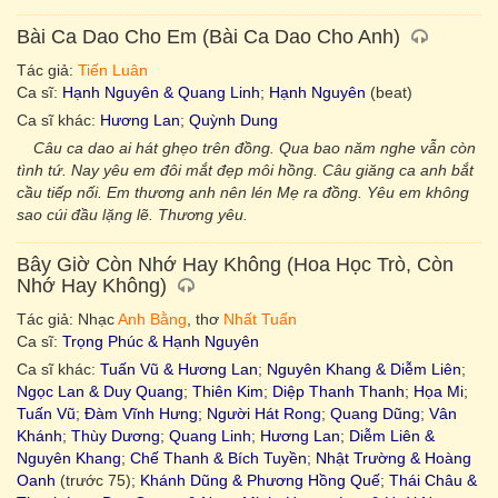
Bài Ca Dao Cho Em (Bài Ca Dao Cho Anh)
Tác giả:
Tiến Luân
Ca sĩ:
Hạnh Nguyên & Quang Linh
;
Hạnh Nguyên
(beat)
Ca sĩ khác:
Hương Lan
;
Quỳnh Dung
Câu ca dao ai hát ghẹo trên đồng. Qua bao năm nghe vẫn còn
tình tứ. Nay yêu em đôi mắt đẹp môi hồng. Câu giăng ca anh bắt
cầu tiếp nối. Em thương anh nên lén Mẹ ra đồng. Yêu em không
sao cúi đầu lặng lẽ. Thương yêu.
Bây Giờ Còn Nhớ Hay Không (Hoa Học Trò, Còn
Nhớ Hay Không)
Tác giả: Nhạc
Anh Bằng
, thơ
Nhất Tuấn
Ca sĩ:
Trọng Phúc & Hạnh Nguyên
Ca sĩ khác:
Tuấn Vũ & Hương Lan
;
Nguyên Khang & Diễm Liên
;
Ngọc Lan & Duy Quang
;
Thiên Kim
;
Diệp Thanh Thanh
;
Họa Mi
;
Tuấn Vũ
;
Đàm Vĩnh Hưng
;
Người Hát Rong
;
Quang Dũng
;
Vân
Khánh
;
Thùy Dương
;
Quang Linh
;
Hương Lan
;
Diễm Liên &
Nguyên Khang
;
Chế Thanh & Bích Tuyền
;
Nhật Trường & Hoàng
Oanh
(trước 75);
Khánh Dũng & Phương Hồng Quế
;
Thái Châu &