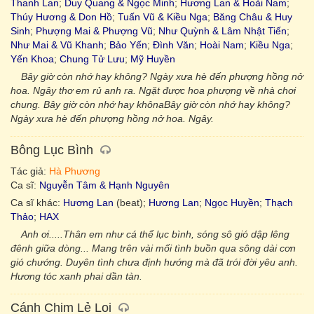
Thanh Lan
;
Duy Quang & Ngọc Minh
;
Hương Lan & Hoài Nam
;
Thúy Hương & Don Hồ
;
Tuấn Vũ & Kiều Nga
;
Băng Châu & Huy
Sinh
;
Phượng Mai & Phượng Vũ
;
Như Quỳnh & Lâm Nhật Tiến
;
Như Mai & Vũ Khanh
;
Bảo Yến
;
Đình Văn
;
Hoài Nam
;
Kiều Nga
;
Yến Khoa
;
Chung Tử Lưu
;
Mỹ Huyền
Bây giờ còn nhớ hay không? Ngày xưa hè đến phượng hồng nở
hoa. Ngây thơ em rủ anh ra. Ngặt được hoa phượng về nhà chơi
chung. Bây giờ còn nhớ hay khônaBây giờ còn nhớ hay không?
Ngày xưa hè đến phượng hồng nở hoa. Ngây.
Bông Lục Bình
Tác giả:
Hà Phương
Ca sĩ:
Nguyễn Tâm & Hạnh Nguyên
Ca sĩ khác:
Hương Lan
(beat);
Hương Lan
;
Ngọc Huyền
;
Thạch
Thảo
;
HAX
Anh ơi.....Thân em như cá thể lục bình, sóng sô gió dập lêng
đênh giữa dòng... Mang trên vài mối tình buồn qua sông dài cơn
gió chướng. Duyên tình chưa định hướng mà đã trói đời yêu anh.
Hương tóc xanh phai dần tàn.
Cánh Chim Lẻ Loi