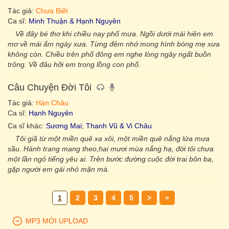
Tác giả:
Chưa Biết
Ca sĩ:
Minh Thuận & Hạnh Nguyên
Về đây bé thơ khi chiều nay phố mưa. Ngồi dưới mái hiên em
mơ về mái ấm ngày xưa. Từng đêm nhớ mong hình bóng mẹ xưa
không còn. Chiều trên phố đông em nghe lòng ngây ngất buồn
trông. Về đâu hỡi em trong lồng con phố.
Câu Chuyện Đời Tôi
Tác giả:
Hàn Châu
Ca sĩ:
Hạnh Nguyên
Ca sĩ khác:
Sương Mai
;
Thanh Vũ & Vi Châu
Tôi giã từ một miền quê xa xôi, một miền quê nắng lửa mưa
sầu. Hành trang mang theo,hai mươi mùa nắng hạ, đời tôi chưa
một lần ngỏ tiếng yêu ai. Trên bước đường cuộc đời trai bôn ba,
gặp người em gái nhỏ mặn mà.
1
2
3
4
5
>
»
MP3 MỚI UPLOAD