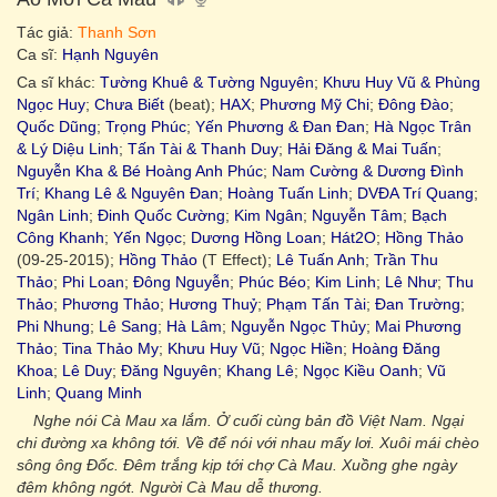
Tác giả:
Thanh Sơn
Ca sĩ:
Hạnh Nguyên
Ca sĩ khác:
Tường Khuê & Tường Nguyên
;
Khưu Huy Vũ & Phùng
Ngọc Huy
;
Chưa Biết
(beat);
HAX
;
Phương Mỹ Chi
;
Đông Đào
;
Quốc Dũng
;
Trọng Phúc
;
Yến Phương & Đan Đan
;
Hà Ngọc Trân
& Lý Diệu Linh
;
Tấn Tài & Thanh Duy
;
Hải Đăng & Mai Tuấn
;
Nguyễn Kha & Bé Hoàng Anh Phúc
;
Nam Cường & Dương Đình
Trí
;
Khang Lê & Nguyên Đan
;
Hoàng Tuấn Linh
;
DVĐA Trí Quang
;
Ngân Linh
;
Đinh Quốc Cường
;
Kim Ngân
;
Nguyễn Tâm
;
Bạch
Công Khanh
;
Yến Ngọc
;
Dương Hồng Loan
;
Hát2O
;
Hồng Thảo
(09-25-2015);
Hồng Thảo
(T Effect);
Lê Tuấn Anh
;
Trần Thu
Thảo
;
Phi Loan
;
Đông Nguyễn
;
Phúc Béo
;
Kim Linh
;
Lê Như
;
Thu
Thảo
;
Phương Thảo
;
Hương Thuỷ
;
Phạm Tấn Tài
;
Đan Trường
;
Phi Nhung
;
Lê Sang
;
Hà Lâm
;
Nguyễn Ngọc Thủy
;
Mai Phương
Thảo
;
Tina Thảo My
;
Khưu Huy Vũ
;
Ngọc Hiền
;
Hoàng Đăng
Khoa
;
Lê Duy
;
Đăng Nguyên
;
Khang Lê
;
Ngọc Kiều Oanh
;
Vũ
Linh
;
Quang Minh
Nghe nói Cà Mau xa lắm. Ở cuối cùng bản đồ Việt Nam. Ngại
chi đường xa không tới. Về để nói với nhau mấy lơi. Xuôi mái chèo
sông ông Đốc. Đêm trắng kịp tới chợ Cà Mau. Xuồng ghe ngày
đêm không ngớt. Người Cà Mau dễ thương.