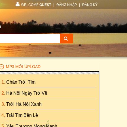
WELCOME
GUEST
|
ĐĂNG NHẬP
|
ĐĂNG KÝ
M
MP3 MỚI UPLOAD
Chân Trời Tím
Hà Nội Ngày Trở Về
Trời Hà Nội Xanh
Trái Tim Bên Lề
Yêu Thương Mong Manh