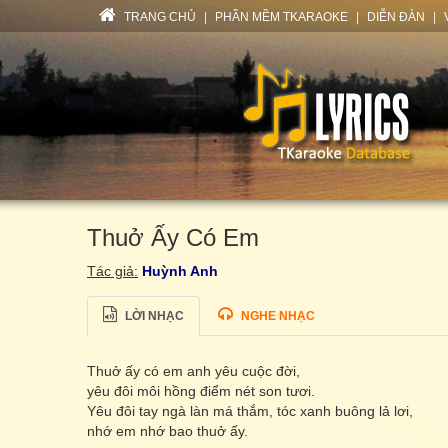
TRANG CHỦ
|
PHẦN MỀM TKARAOKE
|
DIỄN ĐÀN
|
Thuở Ấy Có Em
Tác giả:
Huỳnh Anh
LỜI NHẠC
NGHE NHẠC
Thuở ấy có em anh yêu cuộc đời,
yêu đôi môi hồng điểm nét son tươi.
Yêu đôi tay ngà làn má thắm, tóc xanh buông lả lơi,
nhớ em nhớ bao thuở ấy.