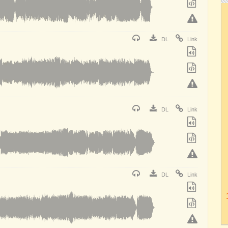
DL
Link
DL
Link
DL
Link