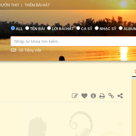
VƯỜN THƠ
|
THÊM BÀI HÁT
ALL
TÊN BÀI
LỜI BÀI HÁT
CA SỸ
NHẠC SỸ
ALBU
Gõ Tiếng Việt