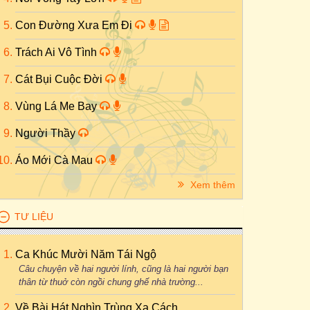
Con Đường Xưa Em Đi
Trách Ai Vô Tình
Cát Bụi Cuộc Đời
Vùng Lá Me Bay
Người Thầy
Áo Mới Cà Mau
Xem thêm
TƯ LIỆU
Ca Khúc Mười Năm Tái Ngộ
Câu chuyện về hai người lính, cũng là hai người bạn
thân từ thuở còn ngồi chung ghế nhà trường...
Về Bài Hát Nghìn Trùng Xa Cách