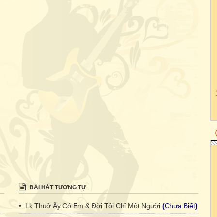
BÀI HÁT TƯƠNG TỰ
• Lk Thuở Ấy Có Em & Đời Tôi Chỉ Một Người
(
Chưa Biết
)