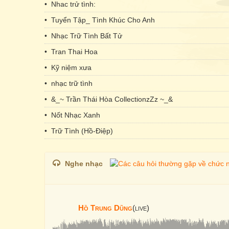
• Nhac trử tình:
• Tuyển Tập_ Tình Khúc Cho Anh
• Nhạc Trữ Tình Bất Tử
• Tran Thai Hoa
• Kỹ niệm xưa
• nhạc trữ tình
• &_~ Trần Thái Hòa CollectionzZz ~_&
• Nốt Nhạc Xanh
• Trữ Tình (Hồ-Điệp)
Nghe nhạc
Hồ Trung Dũng
(live)