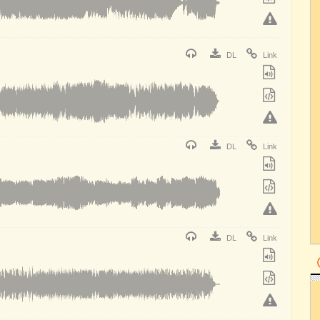
DL
Link
DL
Link
DL
Link