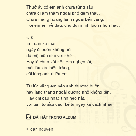
Thuở ấy có em anh chưa từng sầu,
chưa đi âm thầm ngoài phố đêm thâu.
Chưa mang hoang lạnh ngoài bến vắng,
Hỡi em em về đâu, cho đời mình luôn nhớ nhau.
Đ.K:
Em dần xa mãi,
ngày đi buồn không nói,
dù một câu cho vơi nhớ.
Hay là chua xót nên em nghẹn lời,
mái lầu kia thiếu trăng,
cõi lòng anh thiếu em.
Từ lúc vắng em nên anh thường buồn,
hay lang thang ngoài đường nhỏ không tên.
Hay ghi câu nhạc tình héo hắt,
với tâm tư sầu đau, kể từ ngày xa cách nhau.
BÀI HÁT TRONG ALBUM
• dan nguyen