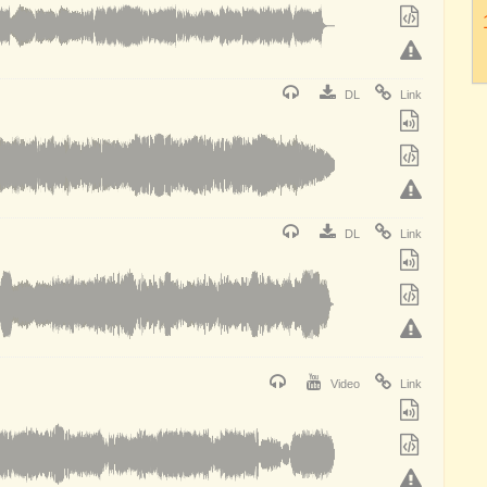
DL
Link
DL
Link
Video
Link