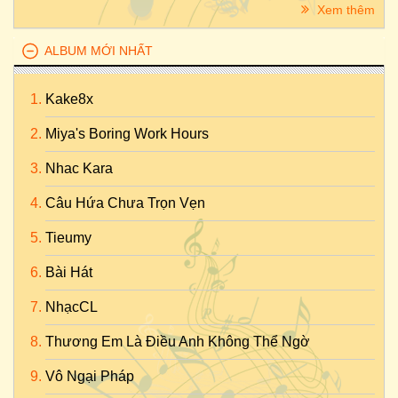
Xem thêm
ALBUM MỚI NHẤT
Kake8x
Miya's Boring Work Hours
Nhac Kara
Câu Hứa Chưa Trọn Vẹn
Tieumy
Bài Hát
NhạcCL
Thương Em Là Điều Anh Không Thể Ngờ
Vô Ngại Pháp