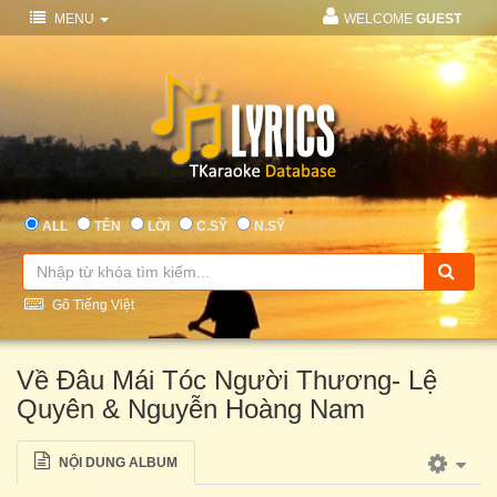
MENU
WELCOME
GUEST
ALL
TÊN
LỜI
C.SỸ
N.SỸ
Gõ Tiếng Việt
Về Đâu Mái Tóc Người Thương- Lệ
Quyên & Nguyễn Hoàng Nam
NỘI DUNG ALBUM