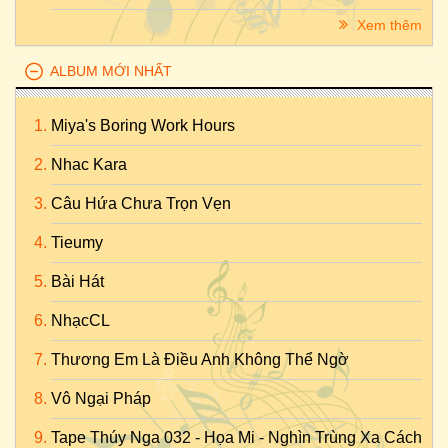
Xem thêm
ALBUM MỚI NHẤT
Miya's Boring Work Hours
Nhac Kara
Câu Hứa Chưa Trọn Vẹn
Tieumy
Bài Hát
NhạcCL
Thương Em Là Điều Anh Không Thể Ngờ
Vô Ngại Pháp
Tape Thúy Nga 032 - Họa Mi - Nghìn Trùng Xa Cách