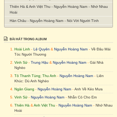
Thiên Hà & Anh Việt Thu - Nguyễn Hoàng Nam - Nhớ Nhau
Hoài
Hàn Châu - Nguyễn Hoàng Nam - Nói Với Người Tình
Trúc Phương - Nguyễn Hoàng Nam - Thói Đời
Nhạc Ngoại [Lời Việt: Phạm Duy] - Nguyễn Hoàng Nam -
BÀI HÁT TRONG ALBUM
Nắng Xuân
Hoài Linh
-
Lệ Quyên
&
Nguyễn Hoàng Nam
-
Về Đâu Mái
Vinh Sử - Nguyễn Hoàng Nam - Vòng Nhẫn Cưới
Tóc Người Thương
Lam Phương - Nguyễn Hoàng Nam - Xin Thời Gian Qua Mau
Vinh Sử
-
Trung Hậu
&
Nguyễn Hoàng Nam
-
Gái Nhà
Nghèo
Tô Thanh Tùng; Thu Anh
-
Nguyễn Hoàng Nam
-
Liên
Khúc: Dù Anh Nghèo
Ngân Giang
-
Nguyễn Hoàng Nam
-
Anh Về Kẻo Mưa
Vinh Sử
-
Nguyễn Hoàng Nam
-
Nhẫn Cỏ Cho Em
Thiên Hà
&
Anh Việt Thu
-
Nguyễn Hoàng Nam
-
Nhớ Nhau
Hoài