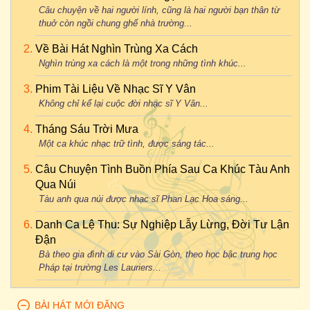
Câu chuyện về hai người lính, cũng là hai người bạn thân từ
thuở còn ngồi chung ghế nhà trường...
Về Bài Hát Nghìn Trùng Xa Cách
Nghìn trùng xa cách là một trong những tình khúc...
Phim Tài Liệu Về Nhạc Sĩ Y Vân
Không chỉ kể lại cuộc đời nhạc sĩ Y Vân...
Tháng Sáu Trời Mưa
Một ca khúc nhạc trữ tình, được sáng tác...
Câu Chuyện Tình Buồn Phía Sau Ca Khúc Tàu Anh
Qua Núi
Tàu anh qua núi được nhạc sĩ Phan Lạc Hoa sáng...
Danh Ca Lệ Thu: Sự Nghiệp Lẫy Lừng, Đời Tư Lận
Đận
Bà theo gia đình di cư vào Sài Gòn, theo học bậc trung học
Pháp tại trường Les Lauriers...
BÀI HÁT MỚI ĐĂNG