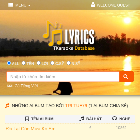
MENU
WELCOME
GUEST
ALL
TÊN
LỜI
C.SỸ
N.SỸ
Gõ Tiếng Việt
NHỮNG ALBUM TẠO BỞI
TRI TUE79
(1 ALBUM CHIA SẺ)
TÊN ALBUM
BÀI HÁT
NGHE
6
10861
Đà Lạt Còn Mưa Ko Em