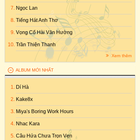
Ngọc Lan
Tiếng Hát Anh Thơ
Vọng Cổ Hài Văn Hường
Trần Thiện Thanh
Xem thêm
ALBUM MỚI NHẤT
Dí Hà
Kake8x
Miya's Boring Work Hours
Nhac Kara
Câu Hứa Chưa Trọn Vẹn