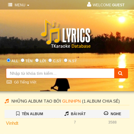
MENU
WELCOME
GUEST
ALL
TÊN
LỜI
C.SỸ
N.SỸ
Gõ Tiếng Việt
NHỮNG ALBUM TẠO BỞI
GLINHPN
(1 ALBUM CHIA SẺ)
TÊN ALBUM
BÀI HÁT
NGHE
7
3588
Vinhdt