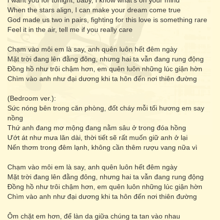
I want you for tonight, baby, I know what's on your mind
When the stars align, I can make your dream come true
God made us two in pairs, fighting for this love is something rare
Feel it in the air, tell me if you really care
Chạm vào môi em là say, anh quên luôn hết đêm ngày
Mặt trời đang lên đằng đông, nhưng hai ta vẫn đang rung động
Đồng hồ như trôi chậm hơn, em quên luôn những lúc giận hờn
Chìm vào anh như đại dương khi ta hôn đến nơi thiên đường
(Bedroom ver.):
Sức nóng bên trong căn phòng, đốt cháy mỗi tối hương em say
nồng
Thứ anh đang mơ mộng đang nằm sâu ở trong đóa hồng
Ướt át như mưa lăn dài, thời tiết sẽ rất muốn giữ anh ở lại
Nến thơm trong đêm lạnh, không cần thêm rượu vang nữa vì
Chạm vào môi em là say, anh quên luôn hết đêm ngày
Mặt trời đang lên đằng đông, nhưng hai ta vẫn đang rung động
Đồng hồ như trôi chậm hơn, em quên luôn những lúc giận hờn
Chìm vào anh như đại dương khi ta hôn đến nơi thiên đường
Ôm chặt em hơn, để làn da giữa chúng ta tan vào nhau