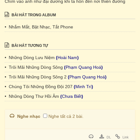
Chìm vào anh như đại dương khi ta hôn đến nơi thiên đường
BÀI HÁT TRONG ALBUM
• Nhắm Mắt, Bật Nhạc, Tắt Phone
BÀI HÁT TƯƠNG TỰ
• Những Dòng Lưu Niệm
(
Hoài Nam
)
• Trôi Mãi Những Dòng Sông
(
Phạm Quang Hoá
)
• Trôi Mãi Những Dòng Sông 2
(
Phạm Quang Hoá
)
• Chúng Tôi Những Đồng Đội 207
(
Minh Trí
)
• Những Dòng Thư Hồi Âm
(
Chưa Biết
)
Nghe nhạc
Nghe tất cả 2 bài.
DL
Link