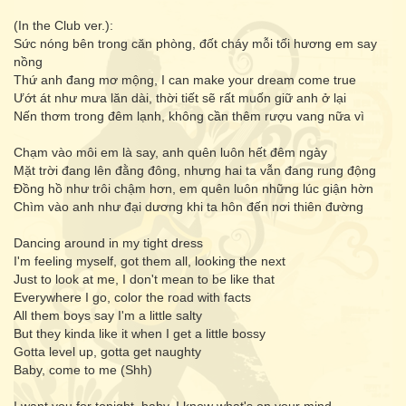
(In the Club ver.):
Sức nóng bên trong căn phòng, đốt cháy mỗi tối hương em say
nồng
Thứ anh đang mơ mộng, I can make your dream come true
Ướt át như mưa lăn dài, thời tiết sẽ rất muốn giữ anh ở lại
Nến thơm trong đêm lạnh, không cần thêm rượu vang nữa vì
Chạm vào môi em là say, anh quên luôn hết đêm ngày
Mặt trời đang lên đằng đông, nhưng hai ta vẫn đang rung động
Đồng hồ như trôi chậm hơn, em quên luôn những lúc giận hờn
Chìm vào anh như đại dương khi ta hôn đến nơi thiên đường
Dancing around in my tight dress
I'm feeling myself, got them all, looking the next
Just to look at me, I don't mean to be like that
Everywhere I go, color the road with facts
All them boys say I'm a little salty
But they kinda like it when I get a little bossy
Gotta level up, gotta get naughty
Baby, come to me (Shh)