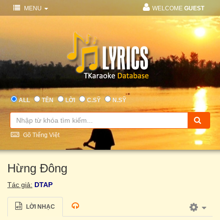
MENU
WELCOME
GUEST
ALL
TÊN
LỜI
C.SỸ
N.SỸ
Gõ Tiếng Việt
Hừng Đông
Tác giả:
DTAP
LỜI NHẠC