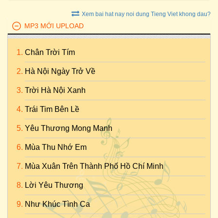
Xem bai hat nay noi dung Tieng Viet khong dau?
MP3 MỚI UPLOAD
Chân Trời Tím
Hà Nội Ngày Trở Về
Trời Hà Nội Xanh
Trái Tim Bên Lề
Yêu Thương Mong Manh
Mùa Thu Nhớ Em
Mùa Xuân Trên Thành Phố Hồ Chí Minh
Lời Yêu Thương
Như Khúc Tình Ca