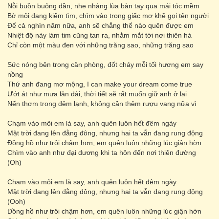
Nỗi buồn buông dần, nhẹ nhàng lùa bàn tay qua mái tóc mềm
Bờ môi đang kiếm tìm, chìm vào trong giấc mơ khẽ gọi tên người
Để cả nghìn năm nữa, anh sẽ chẳng thể nào quên được em
Nhiệt độ này làm tim cũng tan ra, nhắm mắt tới nơi thiên hà
Chỉ còn một màu đen với những trăng sao, những trăng sao
Sức nóng bên trong căn phòng, đốt cháy mỗi tối hương em say
nồng
Thứ anh đang mơ mộng, I can make your dream come true
Ướt át như mưa lăn dài, thời tiết sẽ rất muốn giữ anh ở lại
Nến thơm trong đêm lạnh, không cần thêm rượu vang nữa vì
Chạm vào môi em là say, anh quên luôn hết đêm ngày
Mặt trời đang lên đằng đông, nhưng hai ta vẫn đang rung động
Đồng hồ như trôi chậm hơn, em quên luôn những lúc giận hờn
Chìm vào anh như đại dương khi ta hôn đến nơi thiên đường
(Oh)
Chạm vào môi em là say, anh quên luôn hết đêm ngày
Mặt trời đang lên đằng đông, nhưng hai ta vẫn đang rung động
(Ooh)
Đồng hồ như trôi chậm hơn, em quên luôn những lúc giận hờn