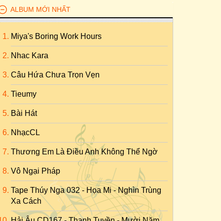
ALBUM MỚI NHẤT
Miya's Boring Work Hours
Nhac Kara
Câu Hứa Chưa Trọn Vẹn
Tieumy
Bài Hát
NhạcCL
Thương Em Là Điều Anh Không Thể Ngờ
Vô Ngại Pháp
Tape Thúy Nga 032 - Họa Mi - Nghìn Trùng
Xa Cách
Hải Âu CD167 - Thanh Tuyền - Mười Năm