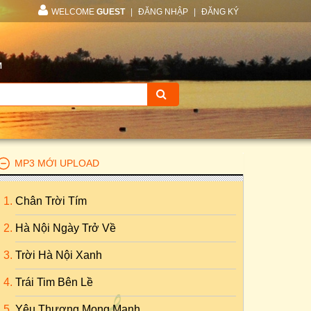
WELCOME
GUEST
|
ĐĂNG NHẬP
|
ĐĂNG KÝ
M
MP3 MỚI UPLOAD
Chân Trời Tím
Hà Nội Ngày Trở Về
Trời Hà Nội Xanh
Trái Tim Bên Lề
Yêu Thương Mong Manh