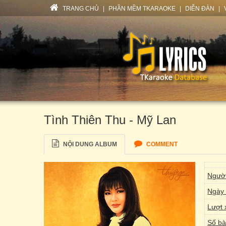
TRANG CHỦ
|
PHẦN MỀM TKARAOKE
|
DIỄN ĐÀN
|
Tình Thiên Thu - Mỹ Lan
NỘI DUNG ALBUM
COMMENT
Người
Ngày 
Lượt 
Số bà