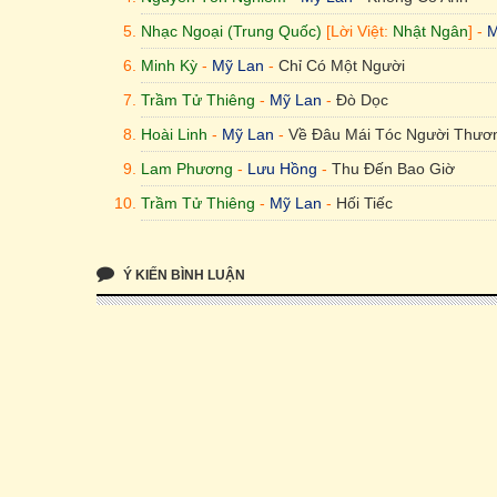
Nhạc Ngoại (Trung Quốc)
[Lời Việt:
Nhật Ngân
] -
M
Minh Kỳ
-
Mỹ Lan
-
Chỉ Có Một Người
Trầm Tử Thiêng
-
Mỹ Lan
-
Đò Dọc
Hoài Linh
-
Mỹ Lan
-
Về Đâu Mái Tóc Người Thươ
Lam Phương
-
Lưu Hồng
-
Thu Đến Bao Giờ
Trầm Tử Thiêng
-
Mỹ Lan
-
Hối Tiếc
Ý KIẾN BÌNH LUẬN