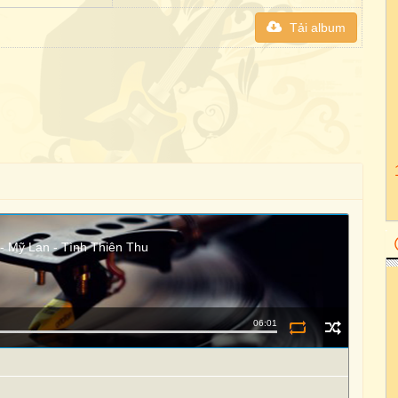
Tải album
- Mỹ Lan - Tình Thiên Thu
06:01