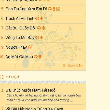
Con Đường Xưa Em Đi
Trách Ai Vô Tình
Cát Bụi Cuộc Đời
Vùng Lá Me Bay
Người Thầy
Áo Mới Cà Mau
Xem thêm
TƯ LIỆU
Ca Khúc Mười Năm Tái Ngộ
Câu chuyện về hai người lính, cũng là hai người bạn
thân từ thuở còn ngồi chung ghế nhà trường...
Về Bài Hát Nghìn Trùng Xa Cách