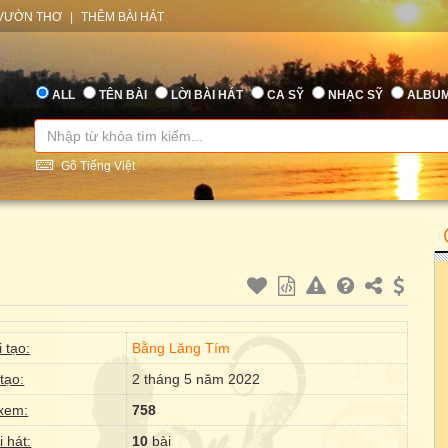
VƯỜN THƠ
|
THÊM BÀI HÁT
ALL
TÊN BÀI
LỜI BÀI HÁT
CA SỸ
NHẠC SỸ
ALBU
Gõ Tiếng Việt
 tạo:
Bằng Lăng Tím
tạo:
2 tháng 5 năm 2022
xem:
758
i hát:
10
bài