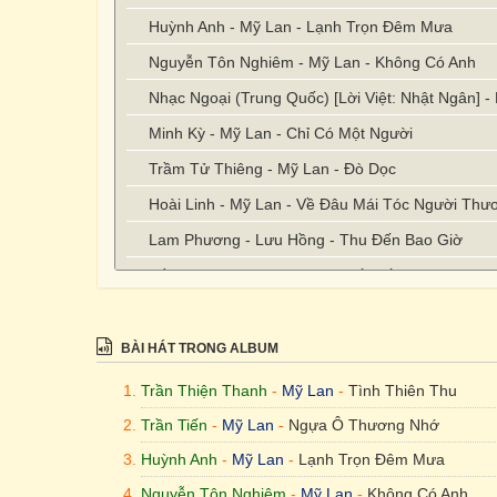
Huỳnh Anh - Mỹ Lan - Lạnh Trọn Đêm Mưa
Nguyễn Tôn Nghiêm - Mỹ Lan - Không Có Anh
Nhạc Ngoại (Trung Quốc) [Lời Việt: Nhật Ngân] -
Minh Kỳ - Mỹ Lan - Chỉ Có Một Người
Trầm Tử Thiêng - Mỹ Lan - Đò Dọc
Hoài Linh - Mỹ Lan - Về Đâu Mái Tóc Người Thư
Lam Phương - Lưu Hồng - Thu Đến Bao Giờ
Trầm Tử Thiêng - Mỹ Lan - Hối Tiếc
BÀI HÁT TRONG ALBUM
Trần Thiện Thanh
-
Mỹ Lan
-
Tình Thiên Thu
Trần Tiến
-
Mỹ Lan
-
Ngựa Ô Thương Nhớ
Huỳnh Anh
-
Mỹ Lan
-
Lạnh Trọn Đêm Mưa
Nguyễn Tôn Nghiêm
-
Mỹ Lan
-
Không Có Anh