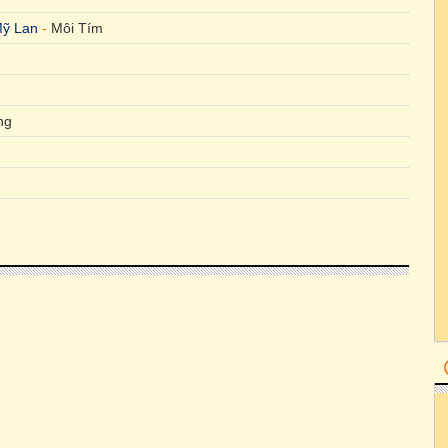
ỹ Lan
-
Môi Tím
ng