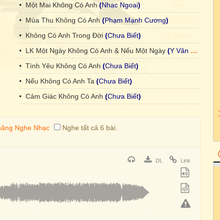
• Một Mai Không Có Anh
(
Nhạc Ngoại
)
• Mùa Thu Không Có Anh
(
Phạm Mạnh Cương
)
• Không Có Anh Trong Đời
(
Chưa Biết
)
• LK Một Ngày Không Có Anh & Nếu Một Ngày
(
Y Vân
&
Khánh
• Tình Yêu Không Có Anh
(
Chưa Biết
)
• Nếu Không Có Anh Ta
(
Chưa Biết
)
• Cảm Giác Không Có Anh
(
Chưa Biết
)
Nghe tất cả 6 bài.
DL
Link