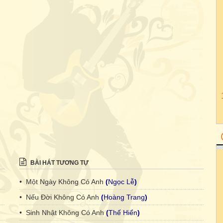
BÀI HÁT TƯƠNG TỰ
• Một Ngày Không Có Anh
(
Ngọc Lễ
)
• Nếu Đời Không Có Anh
(
Hoàng Trang
)
• Sinh Nhật Không Có Anh
(
Thế Hiển
)