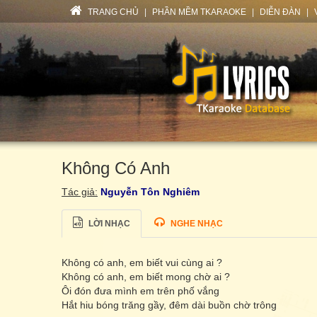
TRANG CHỦ
|
PHẦN MỀM TKARAOKE
|
DIỄN ĐÀN
|
Không Có Anh
Tác giả:
Nguyễn Tôn Nghiêm
LỜI NHẠC
NGHE NHẠC
Không có anh, em biết vui cùng ai ?
Không có anh, em biết mong chờ ai ?
Ôi đón đưa mình em trên phố vắng
Hắt hiu bóng trăng gầy, đêm dài buồn chờ trông