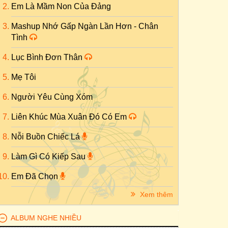
Em Là Mầm Non Của Đảng
Mashup Nhớ Gấp Ngàn Lần Hơn - Chân
Tình
Lục Bình Đơn Thân
Mẹ Tôi
Người Yêu Cùng Xóm
Liên Khúc Mùa Xuân Đó Có Em
Nỗi Buồn Chiếc Lá
Làm Gì Có Kiếp Sau
Em Đã Chọn
Xem thêm
ALBUM NGHE NHIỀU