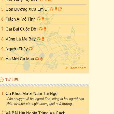
Con Đường Xưa Em Đi
Trách Ai Vô Tình
 Băng
)
Cát Bụi Cuộc Đời
Vùng Lá Me Bay
Người Thầy
Áo Mới Cà Mau
Xem thêm
TƯ LIỆU
Ca Khúc Mười Năm Tái Ngộ
Câu chuyện về hai người lính, cũng là hai người bạn
thân từ thuở còn ngồi chung ghế nhà trường...
Về Bài Hát Nghìn Trùng Xa Cách