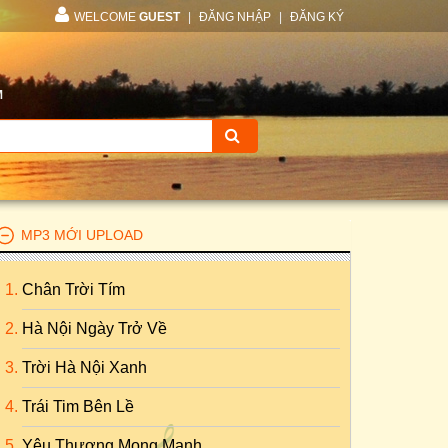
WELCOME
GUEST
|
ĐĂNG NHẬP
|
ĐĂNG KÝ
M
MP3 MỚI UPLOAD
Chân Trời Tím
Hà Nội Ngày Trở Về
Trời Hà Nội Xanh
Trái Tim Bên Lề
Yêu Thương Mong Manh