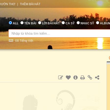
VƯỜN THƠ
|
THÊM BÀI HÁT
ALL
TÊN BÀI
LỜI BÀI HÁT
CA SỸ
NHẠC SỸ
ALBU
Gõ Tiếng Việt