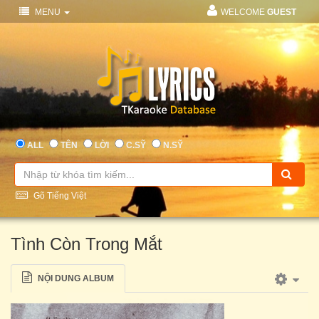
MENU
WELCOME
GUEST
ALL
TÊN
LỜI
C.SỸ
N.SỸ
Gõ Tiếng Việt
Tình Còn Trong Mắt
NỘI DUNG ALBUM