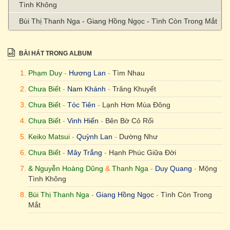
Tình Không
Bùi Thị Thanh Nga - Giang Hồng Ngọc - Tình Còn Trong Mắt
BÀI HÁT TRONG ALBUM
Phạm Duy
-
Hương Lan
-
Tìm Nhau
Chưa Biết
-
Nam Khánh
-
Trăng Khuyết
Chưa Biết
-
Tóc Tiên
-
Lạnh Hơn Mùa Đông
Chưa Biết
-
Vinh Hiển
-
Bên Bờ Cỏ Rối
Keiko Matsui
-
Quỳnh Lan
-
Dường Như
Chưa Biết
-
Mây Trắng
-
Hạnh Phúc Giữa Đời
& Nguyễn Hoàng Dũng
&
Thanh Nga
-
Duy Quang
-
Mộng
Tình Không
Bùi Thị Thanh Nga
-
Giang Hồng Ngọc
-
Tình Còn Trong
Mắt