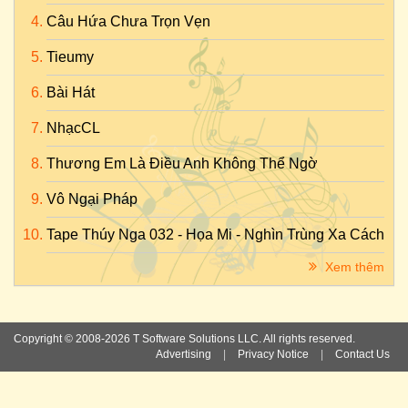
Câu Hứa Chưa Trọn Vẹn
Tieumy
Bài Hát
NhạcCL
Thương Em Là Điều Anh Không Thể Ngờ
Vô Ngại Pháp
Tape Thúy Nga 032 - Họa Mi - Nghìn Trùng Xa Cách
Xem thêm
Copyright © 2008-2026 T Software Solutions LLC. All rights reserved.
Advertising
|
Privacy Notice
|
Contact Us