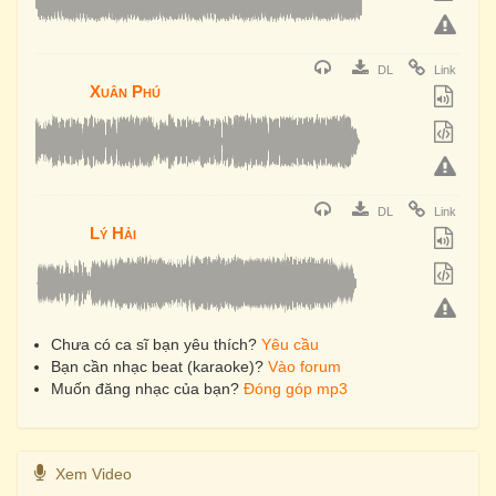
DL
Link
Xuân Phú
DL
Link
Lý Hải
Chưa có ca sĩ bạn yêu thích?
Yêu cầu
Bạn cần nhạc beat (karaoke)?
Vào forum
Muốn đăng nhạc của bạn?
Đóng góp mp3
Xem Video