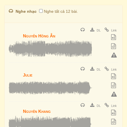
Nghe nhạc
Nghe tất cả 12 bài.
DL
Link
Nguyễn Hồng Ân
DL
Link
Julie
DL
Link
Nguyên Khang