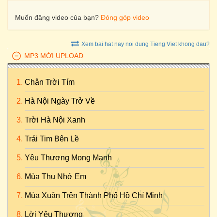
Muốn đăng video của bạn?
Đóng góp video
Xem bai hat nay noi dung Tieng Viet khong dau?
MP3 MỚI UPLOAD
Chân Trời Tím
Hà Nội Ngày Trở Về
Trời Hà Nội Xanh
Trái Tim Bên Lề
Yêu Thương Mong Manh
Mùa Thu Nhớ Em
Mùa Xuân Trên Thành Phố Hồ Chí Minh
Lời Yêu Thương