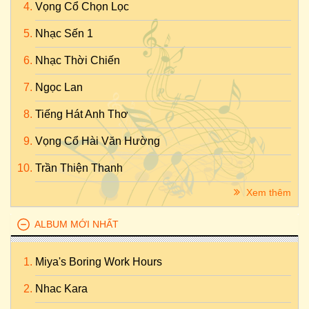
Vọng Cổ Chọn Lọc
Nhạc Sến 1
Nhạc Thời Chiến
Ngọc Lan
Tiếng Hát Anh Thơ
Vọng Cổ Hài Văn Hường
Trần Thiện Thanh
Xem thêm
ALBUM MỚI NHẤT
Miya's Boring Work Hours
Nhac Kara