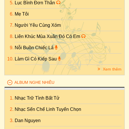
Lục Bình Đơn Thân
Mẹ Tôi
Người Yêu Cùng Xóm
Liên Khúc Mùa Xuân Đó Có Em
Nỗi Buồn Chiếc Lá
Làm Gì Có Kiếp Sau
Xem thêm
ALBUM NGHE NHIỀU
Nhạc Trữ Tình Bất Tử
Nhạc Sến Chế Linh Tuyển Chọn
Dan Nguyen