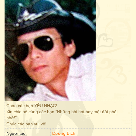
Chào các bạn YÊU NHẠC!
Xin chia sẻ cùng các bạn "Những bài hát hay,một đời phải
nhớ!".
Chúc các bạn vui vẻ!
Người tạo:
Dương Bích