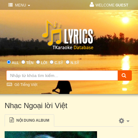
MENU
WELCOME
GUEST
ALL
TÊN
LỜI
C.SỸ
N.SỸ
Gõ Tiếng Việt
Nhạc Ngoại lời Việt
NỘI DUNG ALBUM