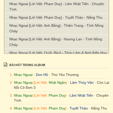
Nhạc Ngoại [Lời Việt: Phạm Duy] - Lâm Nhật Tiến - Chuyện
Tình
Nhạc Ngoại [Lời Việt: Phạm Duy] - Tuyết Thảo - Nắng Thu
Nhạc Ngoại [Lời Việt: Anh Bằng] - Thiên Trang - Tình Nồng
Cháy
Nhạc Ngoại [Lời Việt: Anh Bằng] - Hương Lan - Tình Nồng
Cháy
Nhạc Ngoại [Lời Việt: Quốc Bảo] - Thùy Lâm & Ngô Kiến Huy
- Romeo & Juliet
BÀI HÁT TRONG ALBUM
Nhạc Ngoại (Trung Hoa) [Lời Việt: Khúc Lan] - Minh Tuyết
(Old Version) - Sa Mạc Tình Yêu
Nhạc Ngoại
-
Don Hồ
-
Thú Yêu Thương
The Brothers Four - Đon Hồ - Đồng Xanh
Nhạc Ngoại
[Lời Việt:
Nhật Ngân
] -
Lâm Thúy Vân
-
Còn Lại
Nỗi Cô Đơn 3
Nhạc Ngoại - Ngọc Hương - Anh Là Tất Cả
Nhạc Ngoại
[Lời Việt:
Phạm Duy
] -
Lâm Nhật Tiến
-
Chuyện
Nhạc Ngoại - Ngọc Hương - Chút Vương Vấn Trong Tim
Tình
Nhạc Ngoại - Ngọc Hương - Yêu Anh Trọn Đời
Nhạc Ngoại
[Lời Việt:
Phạm Duy
] -
Tuyết Thảo
-
Nắng Thu
Nhạc Ngoại [Lời Việt: Thủy Tiên] - Thủy Tiên & Lưu Bích -