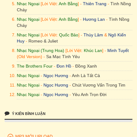
Nhạc Ngoại
[Lời Việt:
Anh Bằng
] -
Thiên Trang
-
Tình Nồng
Amore Mio
Cháy
Nhạc Ngoại [Lời Việt: Phạm Duy] - Mỹ Tâm - Khi Xưa Ta Bé
Nhạc Ngoại
[Lời Việt:
Anh Bằng
] -
Hương Lan
-
Tình Nồng
Nhạc Ngoại [Lời Việt: Khúc Lan] - Minh Tuyết - Em Vẫn Đợi
Cháy
Anh
Nhạc Ngoại
[Lời Việt:
Quốc Bảo
] -
Thùy Lâm
&
Ngô Kiến
Huy
-
Romeo & Juliet
Nhạc Ngoại (Pháp) - Elvis Phương - Anh Vẫn Biết (Nhạc
Pháp)
Nhạc Ngoại (Trung Hoa)
[Lời Việt:
Khúc Lan
] -
Minh Tuyết
(Old Version) -
Sa Mạc Tình Yêu
Nhạc Ngoại (Pháp) [Lời Việt: Phạm Duy] - Bằng Kiều -
Chuyện Tình Yêu
The Brothers Four
-
Đon Hồ
-
Đồng Xanh
Francis Lai - Duy Quang - Chuyện Tình
Nhạc Ngoại
-
Ngọc Hương
-
Anh Là Tất Cả
Nhạc Christophe, lời Phạm Duy - Kiều Nga - Gọi Tên Người
Nhạc Ngoại
-
Ngọc Hương
-
Chút Vương Vấn Trong Tim
Yêu
Nhạc Ngoại
-
Ngọc Hương
-
Yêu Anh Trọn Đời
Nhạc Ngoại (Pháp) [Lời Việt: Phạm Duy] - Thanh Hà - Bài
Nhạc Ngoại
[Lời Việt:
Thủy Tiên
] -
Thủy Tiên
&
Lưu Bích
-
Ngợi Ca Tình Yêu
Amore Mio
Ý KIẾN BÌNH LUẬN
Nhạc Ngoại (Nhật) - Mỹ Tâm - Ban Mai Tình Yêu
Nhạc Ngoại
[Lời Việt:
Phạm Duy
] -
Mỹ Tâm
-
Khi Xưa Ta Bé
Nhạc Ngoại [Lời Việt: Nam Lộc] - Kiều Nga & Trish Thùy
Nhạc Ngoại
[Lời Việt:
Khúc Lan
] -
Minh Tuyết
-
Em Vẫn Đợi
Trang - Mây Lang Thang
Anh
MP3 MỚI UPLOAD