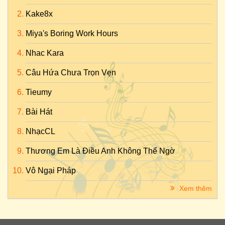
Kake8x
Miya's Boring Work Hours
Nhac Kara
Câu Hứa Chưa Trọn Vẹn
Tieumy
Bài Hát
NhạcCL
Thương Em Là Điều Anh Không Thể Ngờ
Vô Ngại Pháp
Xem thêm