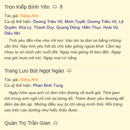
Trọn Kiếp Bình Yên
Tác giả:
Đăng Anh
Ca sỹ thể hiện:
Dương Triệu Vũ
;
Minh Tuyết
;
Dương Triều Vũ
;
Lệ
Quyên
;
Kha Ly
;
Thanh Duy
;
Quang Dũng
;
Hiền Thục
;
Hoài Vũ
;
Diệu Nhi
Tình yêu đến nhẹ như cõi mơ. Vào tim ta đơn sơ bằng những
vần thơ. Này tình yêu hỡi dù cho bão giông ngoài khơi. Cầm tay
nhau ta xin bình yên suốt đời. Ngày mai giông tố kéo đến. Ngày
mai gió mưa mịt mù. Ngày mai có nắng.
Trang Lưu Bút Ngọt Ngào
Tác giả:
Đăng Anh
Ca sỹ thể hiện:
Phan Đinh Tùng
Ngày hôm qua anh cô đơn trên đường về buốt giá. Thời gian
trôi trong anh ngỡ chỉ còn lại bóng tối. Thèm được yêu thương để
đêm dài ấm áp. Những điều suy tư chỉ riêng mình thôi. Rồi trăng
sao trên cao dường như hiểu thấu được.
Quán Trọ Trần Gian