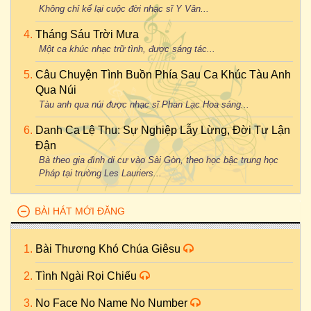
Không chỉ kể lại cuộc đời nhạc sĩ Y Vân...
Tháng Sáu Trời Mưa
Một ca khúc nhạc trữ tình, được sáng tác...
Câu Chuyện Tình Buồn Phía Sau Ca Khúc Tàu Anh
Qua Núi
Tàu anh qua núi được nhạc sĩ Phan Lạc Hoa sáng...
Danh Ca Lệ Thu: Sự Nghiệp Lẫy Lừng, Đời Tư Lận
Đận
Bà theo gia đình di cư vào Sài Gòn, theo học bậc trung học
Pháp tại trường Les Lauriers...
BÀI HÁT MỚI ĐĂNG
Bài Thương Khó Chúa Giêsu
Tình Ngài Rọi Chiếu
No Face No Name No Number