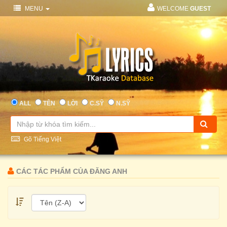
MENU
WELCOME
GUEST
ALL
TÊN
LỜI
C.SỸ
N.SỸ
Gõ Tiếng Việt
CÁC TÁC PHẨM CỦA ĐĂNG ANH