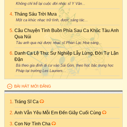
Không chỉ kể lại cuộc đời nhạc sĩ Y Vân...
Tháng Sáu Trời Mưa
Một ca khúc nhạc trữ tình, được sáng tác...
Câu Chuyện Tình Buồn Phía Sau Ca Khúc Tàu Anh
Qua Núi
Tàu anh qua núi được nhạc sĩ Phan Lạc Hoa sáng...
Danh Ca Lệ Thu: Sự Nghiệp Lẫy Lừng, Đời Tư Lận
Đận
Bà theo gia đình di cư vào Sài Gòn, theo học bậc trung học
Pháp tại trường Les Lauriers...
BÀI HÁT MỚI ĐĂNG
Tráng Sĩ Ca
Anh Vẫn Yêu Mỗi Em Đến Giây Cuối Cùng
Con Nợ Tình Cha