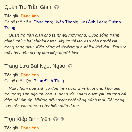
Quán Trọ Trần Gian
Tác giả:
Đăng Anh
Ca sỹ thể hiện:
Đăng Anh
;
Uyển Thanh
;
Lưu Ánh Loan
;
Quỳnh
Trang
Quán trọ trần gian cho ta nhiều mơ mộng. Cuộc sống tranh
giành chỉ vì hai chữ lợi danh. Người thì lao đao còn người kia
trong sang giàu. Kiếp sống vô thường quá nhiều khổ đau. Đời tựa
mây bay đâu ai hay làm kiếp người. Nơi.
Trang Lưu Bút Ngọt Ngào
Tác giả:
Đăng Anh
Ca sỹ thể hiện:
Phan Đinh Tùng
Ngày hôm qua anh cô đơn trên đường về buốt giá. Thời gian
trôi trong anh ngỡ chỉ còn lại bóng tối. Thèm được yêu thương để
đêm dài ấm áp. Những điều suy tư chỉ riêng mình thôi. Rồi trăng
sao trên cao dường như hiểu thấu được.
Trọn Kiếp Bình Yên
Tác giả:
Đăng Anh