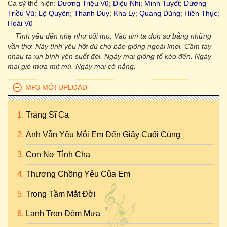
Ca sỹ thể hiện:
Dương Triệu Vũ
;
Diệu Nhi
;
Minh Tuyết
;
Dương
Triều Vũ
;
Lệ Quyên
;
Thanh Duy
;
Kha Ly
;
Quang Dũng
;
Hiền Thục
;
Hoài Vũ
Tình yêu đến nhẹ như cõi mơ. Vào tim ta đơn sơ bằng những
vần thơ. Này tình yêu hỡi dù cho bão giông ngoài khơi. Cầm tay
nhau ta xin bình yên suốt đời. Ngày mai giông tố kéo đến. Ngày
mai gió mưa mịt mù. Ngày mai có nắng.
MP3 MỚI UPLOAD
Tráng Sĩ Ca
Anh Vẫn Yêu Mỗi Em Đến Giây Cuối Cùng
Con Nợ Tình Cha
Thương Chồng Yêu Của Em
Trong Tầm Mắt Đời
Lạnh Trọn Đêm Mưa