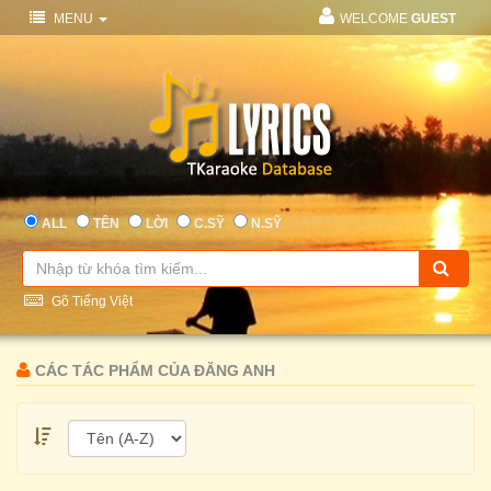
MENU
WELCOME
GUEST
ALL
TÊN
LỜI
C.SỸ
N.SỸ
Gõ Tiếng Việt
CÁC TÁC PHẨM CỦA ĐĂNG ANH