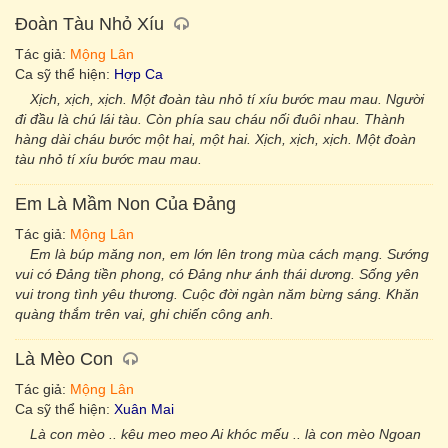
Đoàn Tàu Nhỏ Xíu
Tác giả:
Mộng Lân
Ca sỹ thể hiện:
Hợp Ca
Xịch, xịch, xịch. Một đoàn tàu nhỏ tí xíu bước mau mau. Người
đi đầu là chú lái tàu. Còn phía sau cháu nối đuôi nhau. Thành
hàng dài cháu bước một hai, một hai. Xịch, xịch, xịch. Một đoàn
tàu nhỏ tí xíu bước mau mau.
Em Là Mầm Non Của Đảng
Tác giả:
Mộng Lân
Em là búp măng non, em lớn lên trong mùa cách mạng. Sướng
vui có Đảng tiền phong, có Đảng như ánh thái dương. Sống yên
vui trong tình yêu thương. Cuộc đời ngàn năm bừng sáng. Khăn
quàng thắm trên vai, ghi chiến công anh.
Là Mèo Con
Tác giả:
Mộng Lân
Ca sỹ thể hiện:
Xuân Mai
Là con mèo .. kêu meo meo Ai khóc mếu .. là con mèo Ngoan