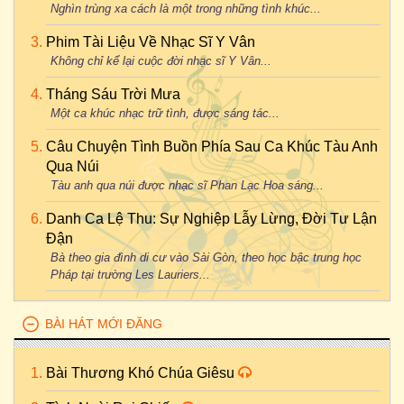
Nghìn trùng xa cách là một trong những tình khúc...
Phim Tài Liệu Về Nhạc Sĩ Y Vân
Không chỉ kể lại cuộc đời nhạc sĩ Y Vân...
Tháng Sáu Trời Mưa
Một ca khúc nhạc trữ tình, được sáng tác...
Câu Chuyện Tình Buồn Phía Sau Ca Khúc Tàu Anh
Qua Núi
Tàu anh qua núi được nhạc sĩ Phan Lạc Hoa sáng...
Danh Ca Lệ Thu: Sự Nghiệp Lẫy Lừng, Đời Tư Lận
Đận
Bà theo gia đình di cư vào Sài Gòn, theo học bậc trung học
Pháp tại trường Les Lauriers...
BÀI HÁT MỚI ĐĂNG
Bài Thương Khó Chúa Giêsu