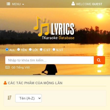
MENU
WELCOME
GUEST
ALL
TÊN
LỜI
C.SỸ
N.SỸ
Gõ Tiếng Việt
CÁC TÁC PHẨM CỦA MỘNG LÂN