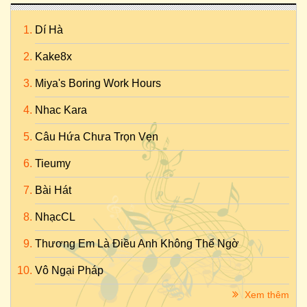
Dí Hà
Kake8x
Miya's Boring Work Hours
Nhac Kara
Câu Hứa Chưa Trọn Vẹn
Tieumy
Bài Hát
NhạcCL
Thương Em Là Điều Anh Không Thể Ngờ
Vô Ngại Pháp
Xem thêm